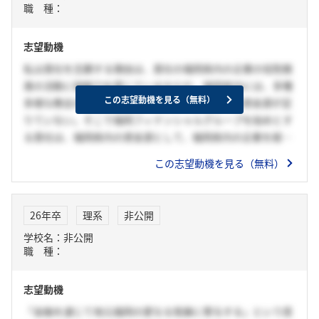
職 種：
志望動機
私は貴社を志願する理由は、貴社の福岡県内の企業の役割推
進の活動に強魅力を感じているからだ。福岡県内には、多種
この志望動機を見る（無料）
多様な教会が進出しており、それぞれの企業には資金源が足
りていない。そこで福岡フィナンシャルグループを始めとす
る貴社は、福岡県内の資金源として、福岡県内の企業を経済
活性化させる役割になっている。私はその点に強い魅力を感
この志望動機を見る（無料）
じ、ぜひ貴社の一員として、福岡県内の企業の地域活性化政
策に携わりたいと考え、志願している。
26年卒
理系
非公開
学校名：非公開
職 種：
志望動機
「金融を通じて地元福岡の更なる発展に寄与する」という思