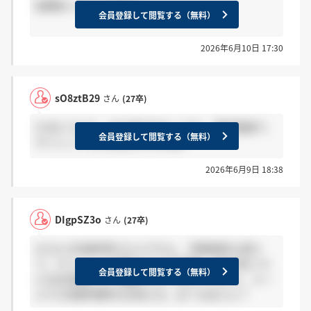
結構多いらしいですよ。
会員登録して閲覧する（無料）
2026年6月10日 17:30
sO8ztB29
さん
(27卒)
5/26にうけて、まだ音沙汰なしです。 最終面接で、
会員登録して閲覧する（無料）
サイレントとかあるんですかね?
2026年6月9日 18:38
DIgpSZ3o
さん
(27卒)
5/11に3次選考受けたんですよ。 早期選考も受け
て。サイレントで落ちたから本選考。6月中旬ごろ
会員登録して閲覧する（無料）
には合否関わらず連絡するって言ってたけど、メー
ルで1次選考増枠のお知らせ。は？なめとん？