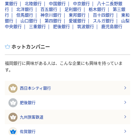
業銀行
北陸銀行
中国銀行
中京銀行
八十二長野銀
行
北洋銀行
百五銀行
足利銀行
栃木銀行
第三銀
行
但馬銀行
神奈川銀行
東邦銀行
百十四銀行
東和
銀行
山口銀行
第四銀行
愛媛銀行
スルガ銀行
山梨
中央銀行
三重銀行
肥後銀行
筑波銀行
鹿児島銀行
ホットカンパニー
福岡銀行に興味がある人は、こんな企業にも興味を持っていま
す。
西日本シティ銀行
1
肥後銀行
2
九州旅客鉄道
3
佐賀銀行
4