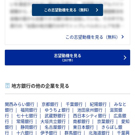
いを達成するために貴行を志望する。学習塾でのアルバイト
この志望動機を見る（無料）
経験から、自分自身が商材となりお客様の挑戦や課題解決を
金融の面から支援できる銀行員を目指している。その中でも
貴行の「全国の地方銀行の中でトップレベルのシェアを持
ち、多くのお客様に寄り添える点」「FFGの高度な金融サー
この志望動機を見る（無料）
ビスを通じて幅広いソリューションでお客様のニーズに答え
ることができる点」に魅力を感じている。以上の理由から貴
行を志望し、自身の強みを活かして福岡の活性化に寄与した
志望動機を見る
（267件）
い。
地方銀行の他の企業を見る
関西みらい銀行
京都銀行
千葉銀行
紀陽銀行
みなと
銀行
福岡銀行
ゆうちょ銀行
池田泉州銀行
滋賀銀
行
七十七銀行
武蔵野銀行
西日本シティ銀行
広島銀
行
常陽銀行
大垣共立銀行
南都銀行
京葉銀行
愛知
銀行
静岡銀行
名古屋銀行
東日本銀行
きらぼし銀
行
十六銀行
伊予銀行
群馬銀行
北海道銀行
千葉興