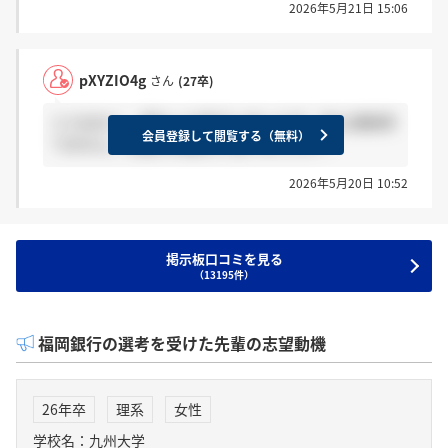
2026年5月21日 15:06
pXYZIO4g
さん
(27卒)
ミスはなく、受かった気でいましたが、私も連絡来
会員登録して閲覧する（無料）
てません。先週の何曜日に受けましたか？
2026年5月20日 10:52
掲示板口コミを見る
（13195件）
福岡銀行の選考を受けた先輩の志望動機
26年卒
理系
女性
学校名：九州大学