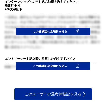
インターンシップへの申し込み動機を教えてください
※改行不可
200文字以下
一点目は，銀行ならではのデータがどう活かされているかを理解する
とともに，今まで学んだプログラミングスキルやデータ解析学を業務
でどれほど活かせるかを把握するためである．近年フィンテックの流
この体験記の全項目を見る
れから，銀行は大きな転換期を迎える中で，データを扱った新事業は
必須であると考えている．二点目は，貴社の社風を知るためである．
インターンシップを通じて貴社の社員の方と交流することで，貴社で
働く自分をイメージしたい．
エントリーシート記入時に注意した点やアドバイス
この体験記の全項目を見る
結論ファースト＋構造化
このユーザーの選考体験記を見る