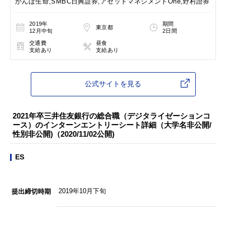
かんぽ生命,SMBC日興証券,アセットマネジメントOne,野村證券
2019年
期間
東京都
12月中旬
2日間
交通費
昼食
支給あり
支給あり
公式サイトを見る
2021年卒三井住友銀行の総合職（デジタライゼーションコ
ース）のインターンエントリーシート詳細（大学名非公開/
性別非公開)（2020/11/02公開)
ES
2019年10月下旬
提出締切時期