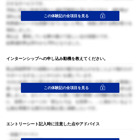
介するサービスです。
予約に至ると飲食店側から成約手数料を頂けるのですが、成約率が
この体験記の全項目を見る
30%と低迷していました。
利用者のニーズを把握できていないと考え、依頼に対する聞き取りを
強化しました。
例えば、重視している事や避けて欲しい点の深掘りです。
結果成約率は30％から70%となりました。
インターンシップへの申し込み動機を教えてください。
私は高校野球での経験から自分の能力を向上させることより他の人の
サポートをすることにやりがいを感じています。
そのため何にでも変われる分インパクトが大きいお金を扱いお客様に
この体験記の全項目を見る
様々なサービスを提供し価値の向上を実現できる銀行に興味を持ち応
募しました。またインターンを通じて銀行業務への理解を深めると共
に、採用メッセージの「君ならでは、を世界へ。」に表れているよう
な個を尊重する貴行の社風を直に体験したいです。
エントリーシート記入時に注意した点やアドバイス
・結論ファースト