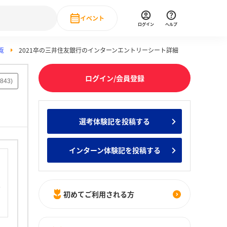
イベント
ログイン
ヘルプ
覧
2021卒の三井住友銀行のインターンエントリーシート詳細
Event
の新卒就職人気企業ランキング
みんなのインターン人気企業ランキン
直近のイベント一覧
ログイン/会員登録
843
)
もっと見る
 IT・DX現場社員インタビュー
選考体験記を投稿する
の新卒就職人気企業ランキング
みんなのインターン人気企業ランキン
インターン体験記を投稿する
初めてご利用される方