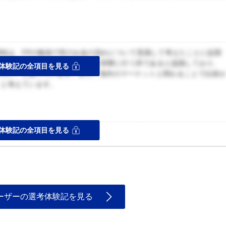
。
味は、FPの勉強で世のお金の流れについて意識して考えたことに起因
や、挑戦しようと勉強中の投資を実際に行う所であると認識しており、
体験記の全項目を見る
じたい、と思っています。また、海外のマーケットと関わることで以前
、と考えています。
ス
体験記の全項目を見る
ーザーの選考体験記を見る