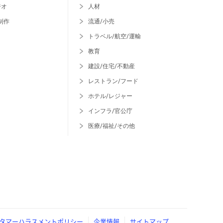
ジオ
人材
制作
流通/小売
トラベル/航空/運輸
教育
建設/住宅/不動産
レストラン/フード
ホテル/レジャー
インフラ/官公庁
医療/福祉/その他
タマーハラスメントポリシー
企業情報
サイトマップ