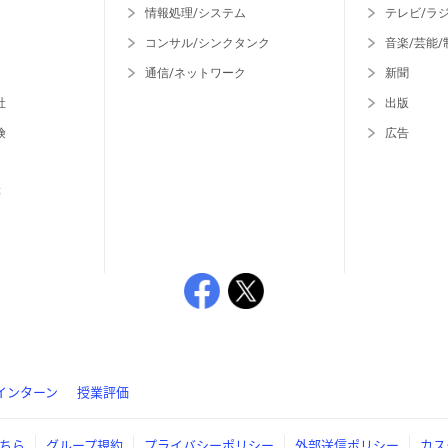
情報処理/システム
テレビ/ラ
コンサル/シンクタンク
音楽/芸能/
通信/ネットワーク
新聞
社
出版
険
広告
等
インターン
授業評価
ちら
グループ規約
プライバシーポリシー
外部送信ポリシー
カス