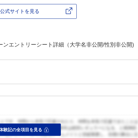
公式サイトを見る
ーンエントリーシート詳細（大学名非公開/性別非公開)
ことです。仲間から本気で応援されたり、仲間を本気で応援できたこと
ギュラーで悔しかったですが、来年は絶対レギュラーになる、と精神的
体験記の全項目を見る
ありながらライバルでもあるチームメイトと切磋琢磨し、目標の舞台に