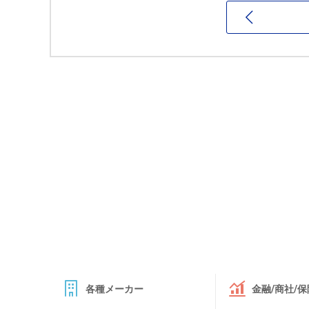
各種メーカー
金融/商社/保