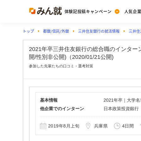
体験記投稿キャンペーン
人気企
トップ
都銀/信託/外銀
三井住友銀行の就活情報
三井住
Post
Ranking
PickUp
投稿する
ランキングを見る
注目の企業特集
2021年卒三井住友銀行の総合職のインタ
開/性別非公開)（2020/01/21公開)
参加した先輩たちの口コミ・選考対策
Vote
投票する
動画で知ろう！業界・
基本情報
2021年卒｜大学
他企業でのインターン
日本政策投資銀行
2019年8月上旬
兵庫県
4日間