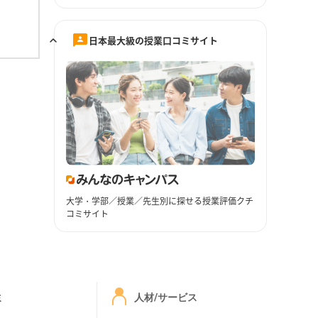
日本最大級の授業口コミサイト
大学・学部／授業／先生別に探せる授業評価クチ
コミサイト
ミ
人材/サービス