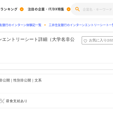
業ランキング
注目の企業・IT/DX特集
友銀行のインターン体験記一覧
三井住友銀行のインターンエントリーシート一
注目の企業特集
みんなのIT業界新卒就職人気企業ランキング
みんな
[27卒] 本選考体験記投稿キャンペーン
28卒 注目企業特集
27卒 注目企業特集
みんなのDX企業就職ブランド調査
ーンエントリーシート詳細（大学名非公
お気に入り
(
102
注目のIT・DX企業特集
28卒 IT・DX企業特集
27卒 IT・DX企業特集
28卒
みんなのIT業界新卒就職人気企業ランキング
みんな
企業研究
名非公開｜性別非公開｜文系
昼食支給あり