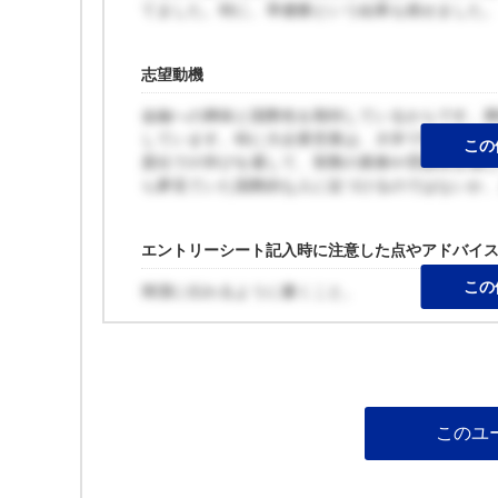
てました。特に、準優勝という結果も残せました
志望動機
金融への興味と国際色を期待しているからです。興
しています。特に大企業営業は、大学で学ぶM&A
この
貴社での学びを通して、実際の業務や雰囲気を感
ら夢見ていた国際的な人に近づけるのではないか
エントリーシート記入時に注意した点やアドバイ
この
簡潔に伝わるように書くこと。
このユ