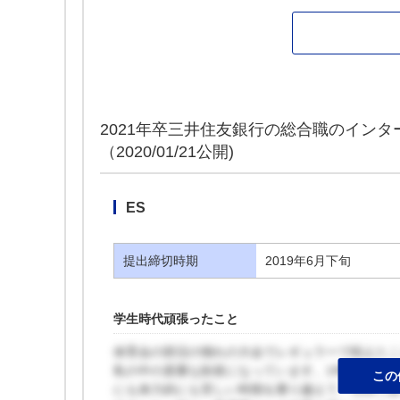
2021年卒三井住友銀行の総合職のインタ
（2020/01/21公開)
ES
提出締切時期
2019年6月下旬
学生時代頑張ったこと
体育会の部活の憧れの大会でレギュラーで戦えた
私の中の貴重な財産になっています。1年目はイレ
この
にも体力的にも苦しい時期を乗り越えて、仲間で