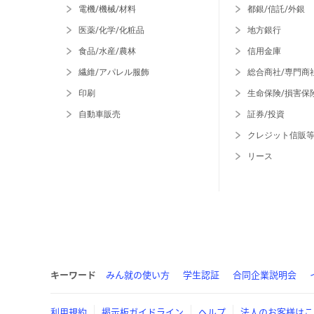
電機/機械/材料
都銀/信託/外銀
医薬/化学/化粧品
地方銀行
食品/水産/農林
信用金庫
繊維/アパレル服飾
総合商社/専門商
印刷
生命保険/損害保
自動車販売
証券/投資
クレジット信販
リース
キーワード
みん就の使い方
学生認証
合同企業説明会
利用規約
掲示板ガイドライン
ヘルプ
法人のお客様はこ