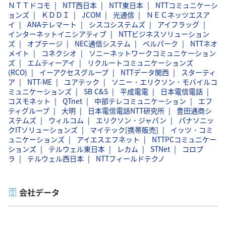
ＮＴＴドコモ
NTT西日本
NTT東日本
NTTコミュニケーシ
ョンズ
ＫＤＤＩ
JCOM
光通信
ＮＥＣネッツエスア
イ
ANAテレマート
シスコシステムズ
アイフラッグ
インターネットイニシアティブ
NTTビジネスソリューション
ズ
オプテージ
NEC通信システム
ベルパーク
NTTネオ
メイト
コネクシオ
ソニーネットワークコミュニケーション
ズ
エムティーアイ
リクルートコミュニケーションズ
(RCO)
イーアクセスグループ
NTTデータ関西
スターティ
ア
NTT-ME
ユアテック
ソニー・エリクソン・モバイルコ
ミュニケーションズ
SB C&S
平成電電
日本電信電話
コスモネット
QTnet
中部テレコミュニケーション
エフ
ティグループ
大明
日本電信電話NTT研究所
豊田通商シ
ステムズ
ウィルコム
エリクソン・ジャパン
パナソニッ
クITソリューションズ
マイテック[携帯販売]
イッツ・コミ
ュニケーションズ
アイエスエフネット
NTTPCコミュニケー
ションズ
テルウェル東日本
レカム
STNet
コロプ
ラ
テルウェル西日本
NTTフィールドテクノ
会社データ