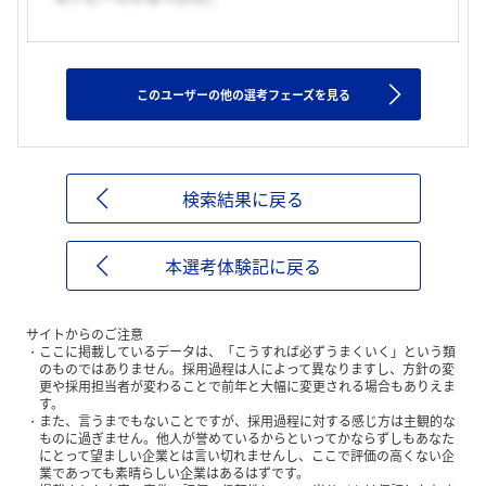
このユーザーの他の選考フェーズを見る
検索結果に戻る
本選考体験記に戻る
サイトからのご注意
ここに掲載しているデータは、「こうすれば必ずうまくいく」という類
のものではありません。採用過程は人によって異なりますし、方針の変
更や採用担当者が変わることで前年と大幅に変更される場合もありえま
す。
また、言うまでもないことですが、採用過程に対する感じ方は主観的な
ものに過ぎません。他人が誉めているからといってかならずしもあなた
にとって望ましい企業とは言い切れませんし、ここで評価の高くない企
業であっても素晴らしい企業はあるはずです。