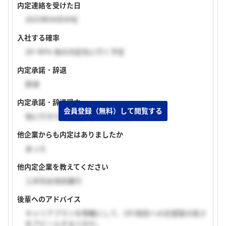
内定連絡を受けた日
2023年04月中旬
入社する確率
20~40% 他の内定先に行く予定
内定承諾・辞退
辞退
内定承諾・辞退理由
会員登録（無料）して閲覧する
他に行きたい企業があったたため
他企業からも内定はありましたか
あった
他内定企業を教えてください
三井住友信託銀行
後輩へのアドバイス
キャリアプランを明確にして、UFJ信託への志望度の高さ
をアピールするべきだ。