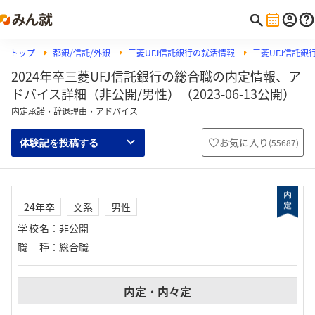
トップ
都銀/信託/外銀
三菱UFJ信託銀行の就活情報
三菱UFJ信託
2024年卒三菱UFJ信託銀行の総合職の内定情報、ア
ドバイス詳細（非公開/男性）（2023-06-13公開）
内定承諾・辞退理由・アドバイス
お気に入り
(
55687
)
体験記を投稿する
24年卒
文系
男性
学校名
：
非公開
職種
：
総合職
内定・内々定