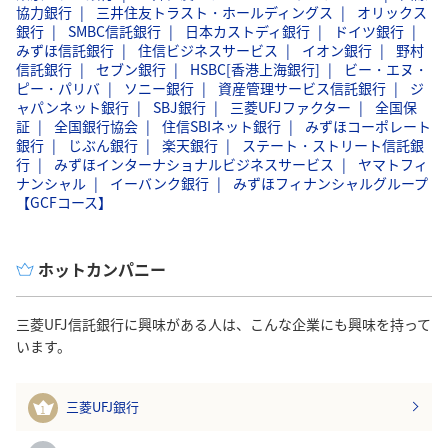
協力銀行
三井住友トラスト・ホールディングス
オリックス
銀行
SMBC信託銀行
日本カストディ銀行
ドイツ銀行
みずほ信託銀行
住信ビジネスサービス
イオン銀行
野村
信託銀行
セブン銀行
HSBC[香港上海銀行]
ビー・エヌ・
ピー・パリバ
ソニー銀行
資産管理サービス信託銀行
ジ
ャパンネット銀行
SBJ銀行
三菱UFJファクター
全国保
証
全国銀行協会
住信SBIネット銀行
みずほコーポレート
銀行
じぶん銀行
楽天銀行
ステート・ストリート信託銀
行
みずほインターナショナルビジネスサービス
ヤマトフィ
ナンシャル
イーバンク銀行
みずほフィナンシャルグループ
【GCFコース】
ホットカンパニー
三菱UFJ信託銀行に興味がある人は、こんな企業にも興味を持って
います。
三菱UFJ銀行
1