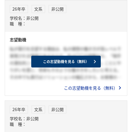
26年卒
文系
非公開
学校名：非公開
職 種：
志望動機
私が貴行を志望する理由は、私の理想の働き方が高レベルで
実現される環境であるからだ。私は〇〇の経験から、「相手
この志望動機を見る（無料）
の潜在的ニーズを見極め最大限のものを提供する」ことにや
りがいを感じ、将来もそのような働き方をしたいと考える。
その中でも貴行はソリューションの幅広さから、お客様のニ
ーズにより的確に応える体制があり、私の理想の働き方がよ
この志望動機を見る（無料）
り高度に実現されると考え志望している。貴行のスキル支援
制度、そして頭は冷静でも心は熱い先輩方の存在を知り、私
の成長を後押ししてくれる環境だと確信した。貴行で自らの
26年卒
文系
非公開
スキルを磨き続け、お客様の信頼を得て貢献したい。
学校名：非公開
職 種：