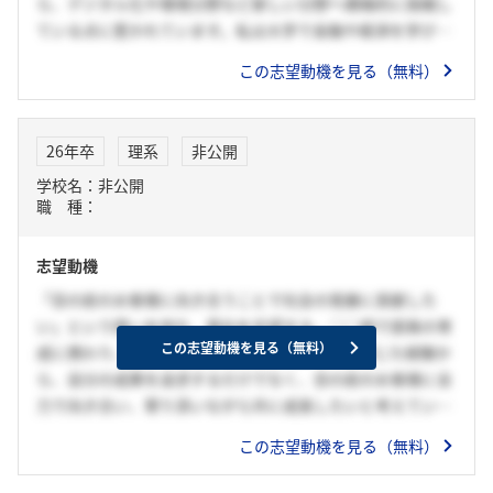
ら、デジタル化や環境分野など新しい分野へ積極的に挑戦し
ている点に惹かれています。私は大学で金融や経済を学び、
資産運用やリスク管理の知識を身につけてきました。貴行の
この志望動機を見る（無料）
専門性の高いサービスを通じて、お客様一人ひとりのニーズ
に寄り添い、信頼関係を築くことで社会に貢献したいと考え
ています。成長できる環境で自己研鑽を続け、将来的には専
26年卒
理系
非公開
門性を高めて幅広いお客様の課題解決に取り組みたいです。
学校名：非公開
職 種：
志望動機
「目の前のお客様に向き合うことで社会の発展に貢献した
い」という想いを持ち、貴社を志望する。○○部で部員の育
この志望動機を見る（無料）
成に携わり、誰かの成功を支えることに喜びを感じた経験か
ら、自分の成果を追求するだけでなく、目の前のお客様に全
力で向き合い、寄り添いながら共に成長したいと考えてい
る。法人マーケット部門の中でも、法人事業と不動産事業に
この志望動機を見る（無料）
携わり、企業の資産活用を通じて長期的な成長を支えること
を実現したいと考えている。