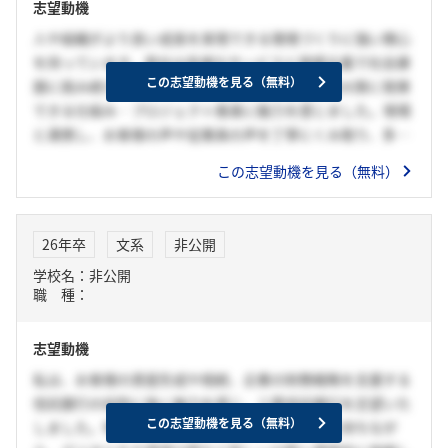
志望動機
人や組織がより良い成長を実現できる環境づくりに強い関心
を持っています。貴社は多様なサービスと現場主義で社会課
この志望動機を見る（無料）
題に挑み続けており、個々が持つ力や可能性を最大限に発揮
できる仕組み・プロジェクト推進に魅力を感じました。現場
と連携し、お客様の声や従業員の声を丁寧にくみ取り、多様
なメンバーと知恵を出し合いながら価値創出に挑戦していき
この志望動機を見る（無料）
たいです。サークルや塾講師で培った課題発見力、協働力、
行動力を発揮し、社会や人々の安心・成長に貢献できる新し
いサービスや仕組みづくりを目指します。そしてDX分野でも
26年卒
文系
非公開
現場課題の可視化・最適化に取り組み、挑戦を継続できる環
学校名：非公開
境で自らも成長を続けたいです。さらに、貴社の多様なサー
職 種：
ビスを通じて、社会全体の持続可能な発展に寄与することを
目指し、現場での実践を通じて具体的な課題に対する解決策
志望動機
を提案し、イノベーションを推進することで、貴社の成長と
社会全体の発展に寄与したいと強く願っています。貴社の一
私は、お客様の資産形成や相続、企業の財務戦略を支援する
員として、共に新たな価値を創造し、社会に貢献できること
信託銀行の役割に強く魅力を感じ、三菱信託銀行を志望いた
を心から望んでいます。
この志望動機を見る（無料）
しました。特に、長い歴史と安定した経営基盤を持ちなが