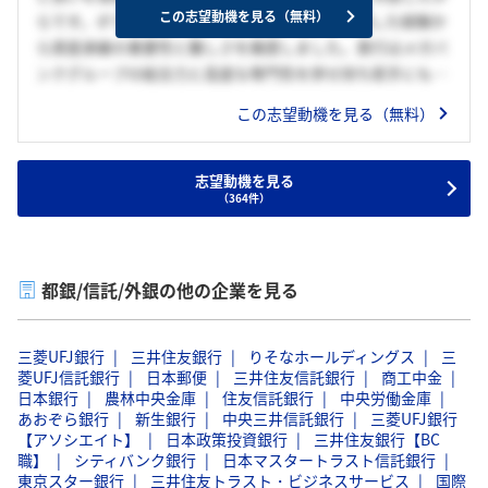
おいて実現したい。
この志望動機を見る（無料）
らです。ボランティアで高齢者の相続相談を支援した経験か
ら資産承継の重要性と難しさを痛感しました。貴行はメガバ
ンクグループの総合力と高度な専門性を併せ持ち若手にも早
期に責任ある業務を任せる風土があります。幅広い信託ソリ
この志望動機を見る（無料）
ューションを学びお客様一人ひとりに最適な提案を届け安心
を創出することで社会に貢献したいと考えています。さらに
相続・遺言信託やESGに配慮した運用商品の拡充に携わり変
志望動機を見る
（364件）
化する社会課題へ柔軟に対応する力を身につけたいと考えて
います。
都銀/信託/外銀の他の企業を見る
三菱UFJ銀行
三井住友銀行
りそなホールディングス
三
菱UFJ信託銀行
日本郵便
三井住友信託銀行
商工中金
日本銀行
農林中央金庫
住友信託銀行
中央労働金庫
あおぞら銀行
新生銀行
中央三井信託銀行
三菱UFJ銀行
【アソシエイト】
日本政策投資銀行
三井住友銀行【BC
職】
シティバンク銀行
日本マスタートラスト信託銀行
東京スター銀行
三井住友トラスト・ビジネスサービス
国際