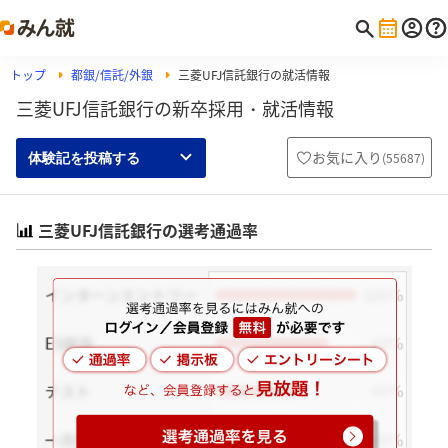
トップ
都銀/信託/外銀
三菱UFJ信託銀行の就活情報
三菱UFJ信託銀行の新卒採用・就活情報
お気に入り
(
55687
)
体験記を投稿する
三菱UFJ信託銀行の選考通過率