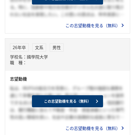
る。特に、高齢者や地方在住者がデジタル化の波に取り残さ
れない社会を実現したい。この想いの原点は、昨年実家に帰
省した際、母がキャッシュレス決済の使い方を知らず、現金
この志望動機を見る（無料）
決済しかできない姿を目にした経験である。少子高齢化とデ
ジタル化が進む中で、地域や年齢による格差が広がっている
と実感した。貴行は、資産運用や管理の専門性が高く、幅広
26年卒
文系
男性
いお客様に対して「長く深く」寄り添い続けることを通し、
学校名：國學院大学
持続可能な社会の実現に大きく寄与している。また、システ
職 種：
ム・デジタルによる最新技術を活用した、時代に合わせた取
り組みをしている。そこで、私の強みである、「高い目標を
志望動機
立て周囲を巻き込み行動できる力」を活かして活躍し、いず
れは貴行のシステム・デジタル事業を牽引したい。そして、
私は、MUFGの総合力を背景に、グループ間の強固な連携を
VUCA時代の中で、世界中の人々が誰1人として取り残されな
通じて多種多様な企業に対し質の高いソリューションを提供
い世の中を作りたいと考える。
この志望動機を見る（無料）
できる点に魅力を感じ、貴行を志望いたしました。信託銀行
は、銀行機能に加えて不動産・年金・資産承継といった専門
性の高い領域を担い、社会や企業の長期的な成長に寄与でき
る存在であると考えております。その中でも貴行は、MUFG
この志望動機を見る（無料）
の一員として培った幅広い顧客基盤と強固な財務基盤を活か