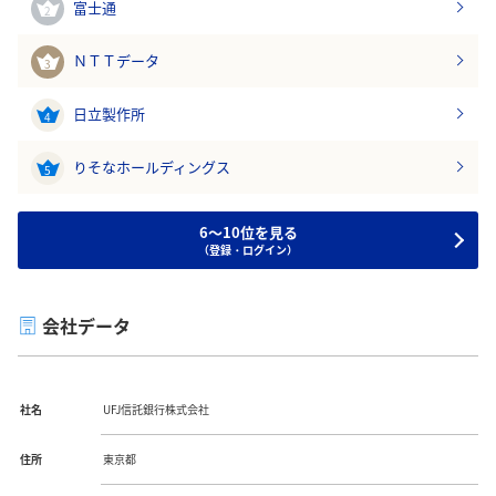
富士通
2
ＮＴＴデータ
3
日立製作所
4
りそなホールディングス
5
6～10位を見る
（登録・ログイン）
会社データ
社名
UFJ信託銀行株式会社
住所
東京都