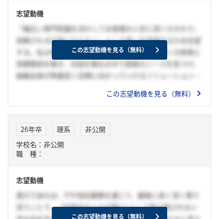
志望動機
「幅広い専門知識を活かしてお客様の人生に深くかかわり、
信頼される行員になりたい」という思いを実現するため志望
この志望動機を見る（無料）
する。私は準体育会サッカー部の幹事長として多くの部員と
信頼関係を築き、対話を重ねる中で部員のニーズを見つけ、
組織全員が熱量高く目標に向かっていけるソリューションに
よって大きな成果を得た際にやりがいを感じた。この経験か
この志望動機を見る（無料）
らお客様に深く寄り添い、専門的で幅広いソリューションを
提案することで、お客様のニーズを最大限満たすことができ
る信託銀行を志望している。その中でも貴社はMUFGとして
26年卒
理系
非公開
の強大な顧客基盤を活かしてより多くのお客様へのアプロー
学校名：非公開
チが可能であり、高い専門性かつ一気通費したサービスの提
職 種：
供ができるという強みがある。そしてこの強みを持つ貴行で
あれば私の思いを実現できると考えている。入社後は、金融
志望動機
に関する知識を高めながら、リテール営業としてお客様に頼
られる、お客様の窓口となりたい。その後は信託銀行の幅広
貴行であれば、ITや信託業務を通じて、顧客に長く深く寄り
いソリューションを活かしながら、さまざまな分野で活躍す
添うことで、「世界中の人々が誰1人として取り残されない
るジェネラリストになりたい。
この志望動機を見る（無料）
世の中を作りたい」という私のビジョンを叶えられると考え