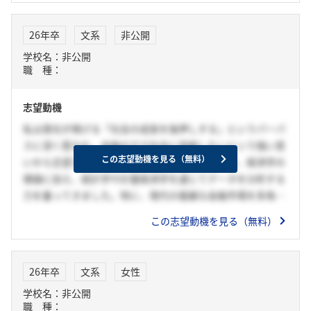
し、総合的かつ質の高い提案を行える環境が整っていること
に強く惹かれました。さらに、座談会や説明会を通じて出会
26年卒
文系
非公開
った行員の方々の人柄に魅力を感じました。高い専門性を持
学校名：非公開
ちながらも、人間力を活かして顧客に真摯に向き合う姿勢
職 種：
は、まさに私が目指す社会人像です。私自身もそうした先輩
方のもとで成長し、顧客にとって「最も信頼されるパートナ
志望動機
ー」となれるよう努めたいと考えております。
私は貴社が掲げる「社会の成長を後押しする」というパーパ
スに深く惹かれ、金融の力で社会に貢献したいという強い思
この志望動機を見る（無料）
いから志望しました。青山学院大学経済学部では、経済学の
理論に加え、統計学や計量経済学を通じてデータを分析する
力を養ってきました。特に、現代の複雑な金融市場を多角的
に分析するゼミ活動では、金融の安定と成長が社会全体の発
この志望動機を見る（無料）
展にいかに不可欠かを肌で感じました。貴社は信託銀行とし
て、銀行・信託・不動産の3つの機能を持ち、お客様の多岐
にわたるニーズにワンストップで応えるユニークなビジネス
26年卒
文系
女性
モデルを持っています。この強みを活かし、お客様一人ひと
学校名：非公開
りの資産形成をサポートするだけでなく、企業が抱える課題
職 種：