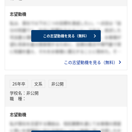
解決にも貢献することで、社会の持続的な成長に貢献できる
と確信しています。
志望動機
私は、貴社で以下の二つの目標を達成したい。一点目は『自
分の知識で人・社会に影響を与えること』である。前述した
この志望動機を見る（無料）
司法書士事務所でのインターンシップの経験では、お客様が
望む将来を最大限実現するために、法律の条文や専門書で常
に知識を蓄え、それをお客様に還元することに努めた。その
結果、手続を完遂しお客様から感謝された際にやりがいを感
この志望動機を見る（無料）
じた。この経験を通じて、広く人々の役に立ちたいという思
いが強まった。日本で最も大きな顧客基盤を持つ貴社なら
ば、自分がより多くの方々に影響を与えることができると期
26年卒
文系
非公開
待している。二点目は『専門性を獲得すること』である。貴
学校名：非公開
社の信託サービスが高い信頼を得ているのは、社員一人ひと
職 種：
りが磨き上げた専門性を達成することで、より多くの人々や
社会に貢献できる人材となることを目指したい。が根底にあ
志望動機
ると推察する。貴社での業務を通じて信託や資産運用、不動
産などの専門知識を深め、信頼に足るプロフェッショナルと
私が貴社を志望する理由は、信託業務を通じてお客様の資産
して成長したいと考えている。以上の二つの目標を、貴社に
と想いを長期的に守り次世代へつなぐ価値に深く共感したか