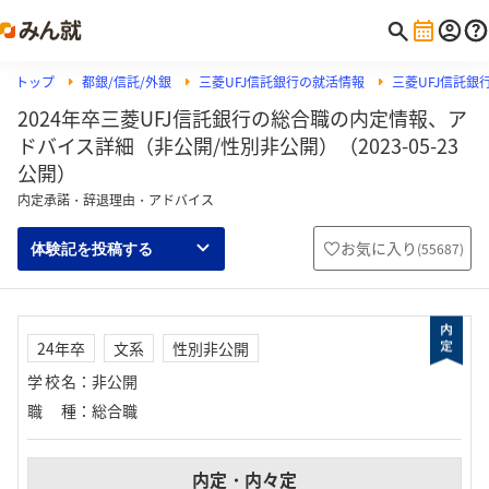
トップ
都銀/信託/外銀
三菱UFJ信託銀行の就活情報
三菱UFJ信託
2024年卒三菱UFJ信託銀行の総合職の内定情報、ア
ドバイス詳細（非公開/性別非公開）（2023-05-23
公開）
内定承諾・辞退理由・アドバイス
お気に入り
(
55687
)
体験記を投稿する
24年卒
文系
性別非公開
学校名
：
非公開
職種
：
総合職
内定・内々定