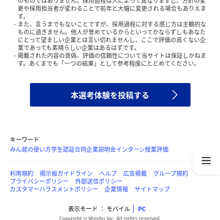
のものではありません。採用過程は人によって異なりますし、方針の変
更や採用担当者が変わることで前年と大幅に変更される場合もありえま
す。
また、言うまでもないことですが、採用過程に対する感じ方は主観的な
ものに過ぎません。他人が誉めているからといってかならずしもあなた
にとって望ましい企業とは言い切れませんし、ここで評価の高くない企
業であっても素晴らしい企業はあるはずです。
掲載された内容の真偽、評価の信頼性について当サイトは保証しかねま
す。あくまでも「一つの結果」として参考程度にとどめてください。
本選考体験を投稿する
キーワード
みん就の使い方
学生認証
合同企業説明会
インターン
授業評価
利用規約
掲示板ガイドライン
ヘルプ
広告掲載
グループ規約
プライバシーポリシー
外部送信ポリシー
カスタマーハラスメントポリシー
企業情報
サイトマップ
表示モード
モバイル
PC
Copyright © Minshu Inc. All rights reserved.