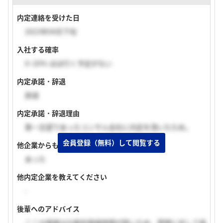
内定連絡を受けた日
2023年04月下旬
入社する確率
0~20% ほぼ行く予定がない
内定承諾・辞退
辞退
内定承諾・辞退理由
第一志望であったコンサル会社に内定を頂いたため。
会員登録（無料）して閲覧する
他企業からも内定はありましたか
あった
他内定企業を教えてください
-
後輩へのアドバイス
ここの面接は比較的面接時間が短いため、質問に対して端