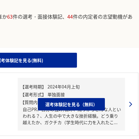
ほか
63
件の選考・面接体験記、
44
件の内定者の志望動機があ
。
選考体験記を見る(無料)
【質問内容・課題】
選考体験記を見る（無料）
自己PR、自分の強み/弱み、周りからどんな人とい
われる？、人生の中で大きな挫折経験。どう乗り
越えたか、ガクチカ（学生時代に力を入れたこ...