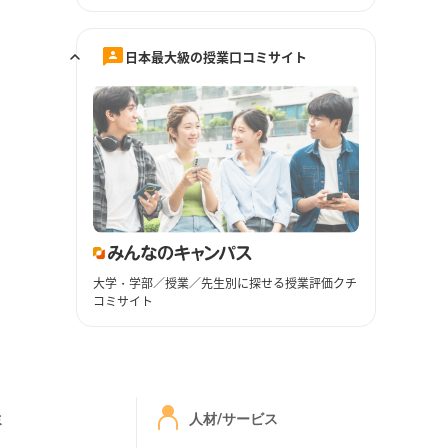
日本最大級の授業口コミサイト
大学・学部／授業／先生別に探せる授業評価クチ
コミサイト
ミ
人材/サービス