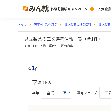
体験記投稿キャンペーン
人気企
トップ
医薬/化学/化粧品
共立製薬の就活情報
共立製薬
Post
Ranking
PickUp
投稿する
ランキングを見る
注目の企業特集
共立製薬の二次選考情報一覧（全1件）
面接・GD・人数・雰囲気・質問内容
Vote
投票する
1
全
件
動画で知ろう！業界・
絞り込み
卒年
選考フェーズ