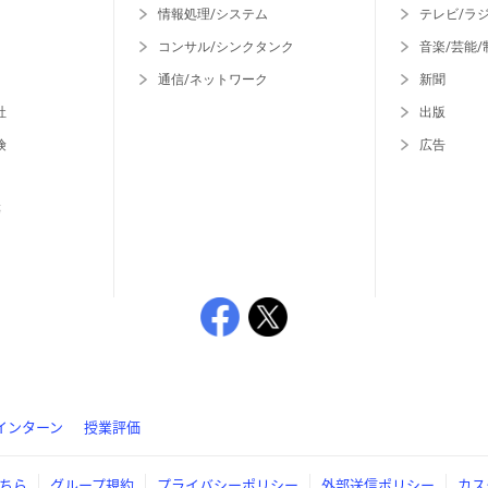
情報処理/システム
テレビ/ラ
コンサル/シンクタンク
音楽/芸能/
通信/ネットワーク
新聞
社
出版
険
広告
等
インターン
授業評価
ちら
グループ規約
プライバシーポリシー
外部送信ポリシー
カス