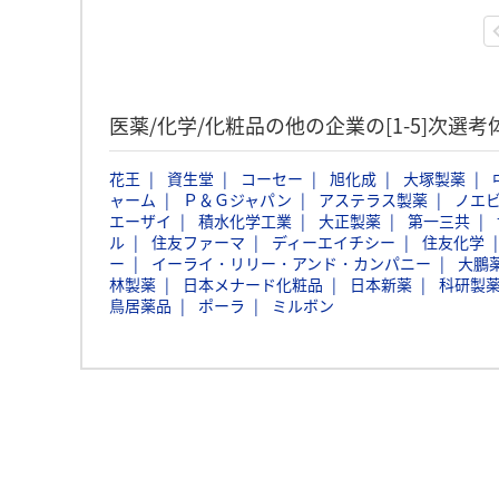
医薬/化学/化粧品の他の企業の[1-5]次選
花王
資生堂
コーセー
旭化成
大塚製薬
ャーム
Ｐ＆Ｇジャパン
アステラス製薬
ノエ
エーザイ
積水化学工業
大正製薬
第一三共
ル
住友ファーマ
ディーエイチシー
住友化学
ー
イーライ・リリー・アンド・カンパニー
大鵬
林製薬
日本メナード化粧品
日本新薬
科研製
鳥居薬品
ポーラ
ミルボン