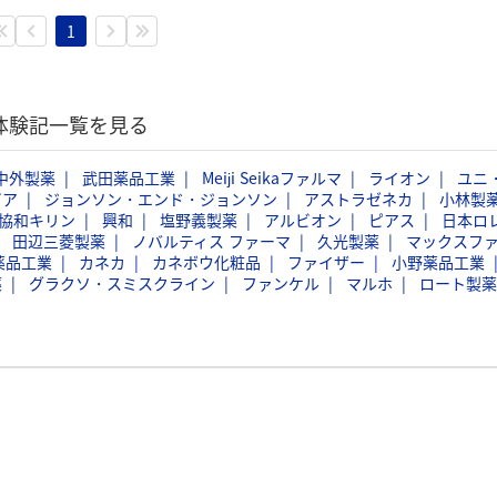
1
考体験記一覧を見る
中外製薬
武田薬品工業
Meiji Seikaファルマ
ライオン
ユニ
ビア
ジョンソン・エンド・ジョンソン
アストラゼネカ
小林製
協和キリン
興和
塩野義製薬
アルビオン
ピアス
日本ロ
田辺三菱製薬
ノバルティス ファーマ
久光製薬
マックスフ
薬品工業
カネカ
カネボウ化粧品
ファイザー
小野薬品工業
薬
グラクソ・スミスクライン
ファンケル
マルホ
ロート製薬