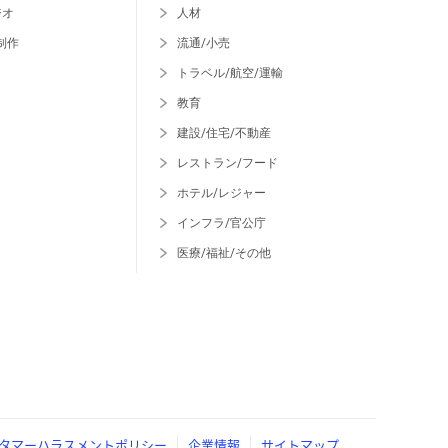
ジオ
人材
制作
流通/小売
トラベル/航空/運輸
教育
建設/住宅/不動産
レストラン/フード
ホテル/レジャー
インフラ/官公庁
医療/福祉/その他
タマーハラスメントポリシー
企業情報
サイトマップ