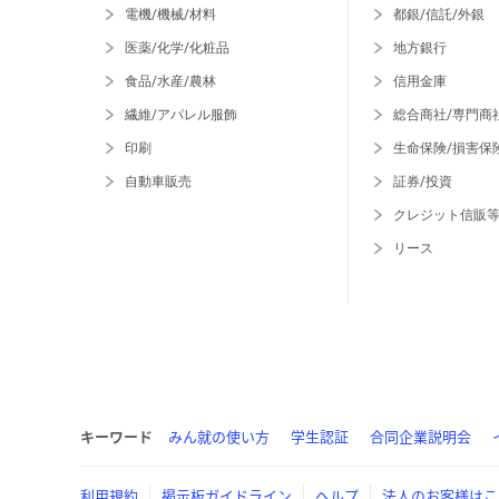
電機/機械/材料
都銀/信託/外銀
医薬/化学/化粧品
地方銀行
食品/水産/農林
信用金庫
繊維/アパレル服飾
総合商社/専門商
印刷
生命保険/損害保
自動車販売
証券/投資
クレジット信販
リース
キーワード
みん就の使い方
学生認証
合同企業説明会
利用規約
掲示板ガイドライン
ヘルプ
法人のお客様はこ