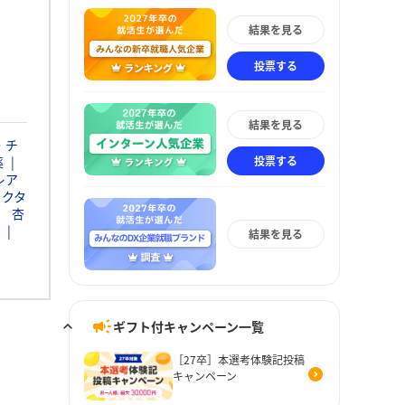
結果を見る
投票する
結果を見る
・チ
投票する
薬
レア
ァクタ
杏
結果を見る
ギフト付キャンペーン一覧
［27卒］本選考体験記投稿
キャンペーン