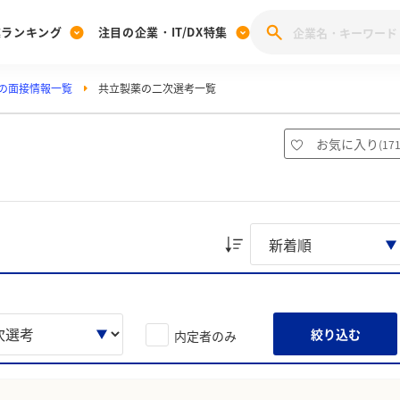
業ランキング
注目の企業・IT/DX特集
の面接情報一覧
共立製薬の二次選考一覧
注目の企業特集
みんなのIT業界新卒就職人気企業ランキング
みんな
[27卒] 本選考体験記投稿キャンペーン
28卒 注目企業特集
27卒 注目企業特集
みんなのDX企業就職ブランド調査
お気に入り
(
17
注目のIT・DX企業特集
28卒 IT・DX企業特集
27卒 IT・DX企業特集
28卒
みんなのIT業界新卒就職人気企業ランキング
みんな
企業研究
絞り込む
内定者のみ