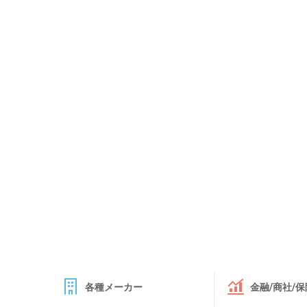
各種メーカー
金融/商社/保