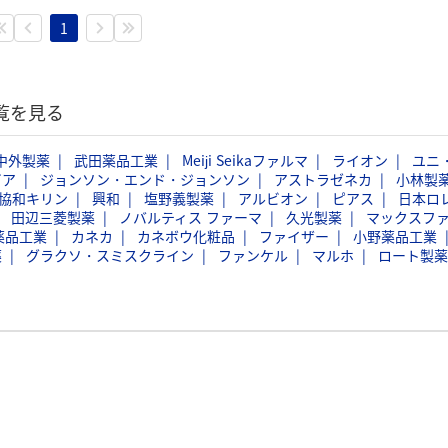
1
覧を見る
中外製薬
武田薬品工業
Meiji Seikaファルマ
ライオン
ユニ
ビア
ジョンソン・エンド・ジョンソン
アストラゼネカ
小林製
協和キリン
興和
塩野義製薬
アルビオン
ピアス
日本ロ
田辺三菱製薬
ノバルティス ファーマ
久光製薬
マックスフ
薬品工業
カネカ
カネボウ化粧品
ファイザー
小野薬品工業
薬
グラクソ・スミスクライン
ファンケル
マルホ
ロート製薬