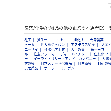
医薬/化学/化粧品の他の企業の本選考ES一
花王
資生堂
コーセー
旭化成
大塚製薬
ャーム
Ｐ＆Ｇジャパン
アステラス製薬
ノエ
エーザイ
積水化学工業
大正製薬
第一三共
ル
住友ファーマ
ディーエイチシー
住友化学
ー
イーライ・リリー・アンド・カンパニー
大鵬
林製薬
日本メナード化粧品
日本新薬
科研製
鳥居薬品
ポーラ
ミルボン