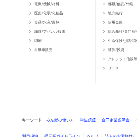
電機/機械/材料
都銀/信託/外銀
医薬/化学/化粧品
地方銀行
食品/水産/農林
信用金庫
繊維/アパレル服飾
総合商社/専門商
印刷
生命保険/損害保
自動車販売
証券/投資
クレジット信販
リース
キーワード
みん就の使い方
学生認証
合同企業説明会
利用規約
掲示板ガイドライン
ヘルプ
法人のお客様はこ