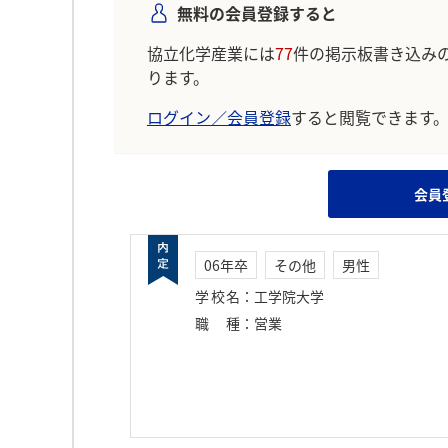
無料の会員登録すると
協立化学産業には
77
件の掲示板書き込み
ります。
ログイン／会員登録
すると閲覧できます
会員
06年卒
その他
男性
学校名
：
工学院大学
職種
：
営業