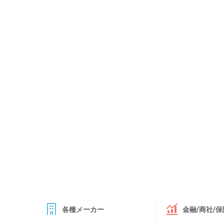
各種メーカー
金融/商社/保