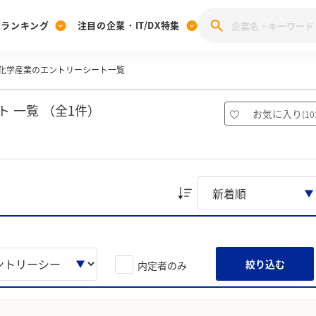
業ランキング
注目の企業・IT/DX特集
化学産業のエントリーシート一覧
注目の企業特集
みんなのIT業界新卒就職人気企業ランキング
みんな
[27卒] 本選考体験記投稿キャンペーン
28卒 注目企業特集
27卒 注目企業特集
みんなのDX企業就職ブランド調査
 一覧 （全1件）
お気に入り
(
10
注目のIT・DX企業特集
28卒 IT・DX企業特集
27卒 IT・DX企業特集
28卒
みんなのIT業界新卒就職人気企業ランキング
みんな
企業研究
絞り込む
内定者のみ