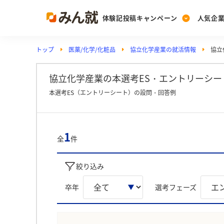
体験記投稿キャンペーン
人気企
トップ
医薬/化学/化粧品
協立化学産業の就活情報
協立
Post
Ranking
PickUp
投稿する
ランキングを見る
注目の企業特集
協立化学産業の本選考ES・エントリーシート
本選考ES（エントリーシート）の設問・回答例
Vote
投票する
1
全
件
動画で知ろう！業界・
絞り込み
卒年
選考フェーズ