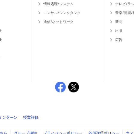
情報処理/システム
テレビ/ラ
コンサル/シンクタンク
音楽/芸能/
通信/ネットワーク
新聞
社
出版
険
広告
等
インターン
授業評価
ちら
グループ規約
プライバシーポリシー
外部送信ポリシー
カス