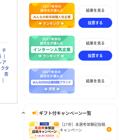
結果を見る
投票する
結果を見る
・チ
投票する
薬
レア
ァクタ
杏
結果を見る
ギフト付キャンペーン一覧
［27卒］本選考体験記投稿
キャンペーン