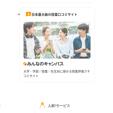
日本最大級の授業口コミサイト
大学・学部／授業／先生別に探せる授業評価クチ
コミサイト
ミ
人材/サービス