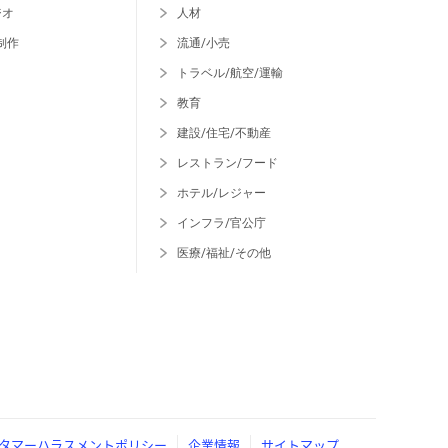
ジオ
人材
制作
流通/小売
トラベル/航空/運輸
教育
建設/住宅/不動産
レストラン/フード
ホテル/レジャー
インフラ/官公庁
医療/福祉/その他
タマーハラスメントポリシー
企業情報
サイトマップ