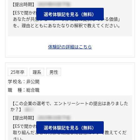
【提出時期】
2025年03月下旬
【ESで聞かれた質問】
選考体験記を見る（無料）
あなたが共感する「ポーラが社会に提供している価値」
を、理由とともにあなたなりの解釈で教えてください。
体験記の詳細はこちら
25年卒
理系
男性
学校名
：
非公開
職種
：
総合職
【この企業の選考で、エントリーシートの提出はありました
か？】
はい
【提出時期】
2023年10月下旬
【ESで聞かれた質問】
選考体験記を見る（無料）
取り組んだことの背景と達成した目標について教えてくだ
さい。