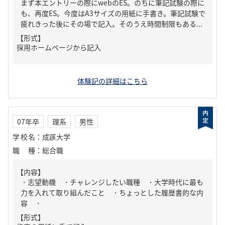
まず本エントリーの際にwebのES。のちに筆記試験の際に
も、再度ES。今度はA3サイズの用紙に手書き。筆記試験で
疲れきった後にその場で記入。そのうえ時間制限もある...
【形式】
採用ホームページから記入
体験記の詳細はこちら
07年卒
理系
男性
学校名
：
成蹊大学
職種
：
総合職
【内容】
・志望動機 ・チャレンジしたい職種 ・大学時代に最も
力を入れて取り組んだこと ・ちょっとした履歴書的な内
容 ・
【形式】