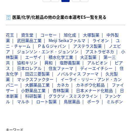
医薬/化学/化粧品の他の企業の本選考ES一覧を見る
花王
資生堂
コーセー
旭化成
大塚製薬
中外製
薬
武田薬品工業
Meiji Seikaファルマ
ライオン
ユ
ニ・チャーム
Ｐ＆Ｇジャパン
アステラス製薬
ノエビ
ア
ジョンソン・エンド・ジョンソン
アストラゼネカ
小
林製薬
エーザイ
積水化学工業
大正製薬
第一三
共
協和キリン
興和
塩野義製薬
アルビオン
ピア
ス
日本ロレアル
住友ファーマ
ディーエイチシー
住
友化学
田辺三菱製薬
ノバルティス ファーマ
久光製
薬
マックスファクター
イーライ・リリー・アンド・カン
パニー
大鵬薬品工業
カネカ
カネボウ化粧品
ファイ
ザー
小野薬品工業
杏林製薬
日本メナード化粧品
日
本新薬
科研製薬
グラクソ・スミスクライン
ファンケ
ル
マルホ
ロート製薬
鳥居薬品
ポーラ
ミルボン
キーワード