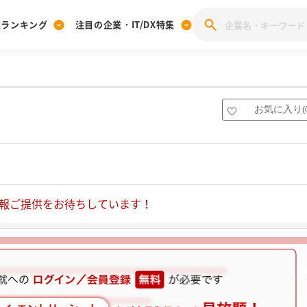
業ランキング
注目の企業・IT/DX特集
注目の企業特集
みんなのIT業界新卒就職人気企業ランキング
みんな
[27卒] 本選考体験記投稿キャンペーン
28卒 注目企業特集
27卒 注目企業特集
みんなのDX企業就職ブランド調査
お気に入り
(
注目のIT・DX企業特集
28卒 IT・DX企業特集
27卒 IT・DX企業特集
28卒
みんなのIT業界新卒就職人気企業ランキング
みんな
企業研究
報ご提供をお待ちしています！