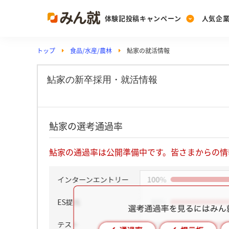
体験記投稿キャンペーン
人気企
トップ
食品/水産/農林
鮎家の就活情報
Post
Ranking
PickUp
投稿する
ランキングを見る
注目の企業特集
鮎家の新卒採用・就活情報
Vote
鮎家の選考通過率
投票する
動画で知ろう！業界・
鮎家の通過率は公開準備中です。皆さまからの情