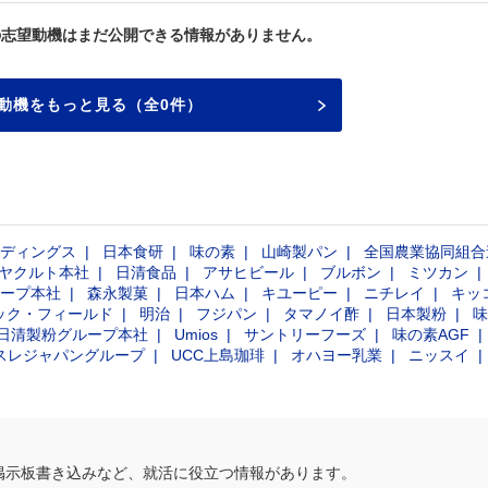
の志望動機はまだ公開できる情報がありません。
動機をもっと見る（全0件）
ディングス
日本食研
味の素
山崎製パン
全国農業協同組合
ヤクルト本社
日清食品
アサヒビール
ブルボン
ミツカン
ープ本社
森永製菓
日本ハム
キユーピー
ニチレイ
キッ
ック・フィールド
明治
フジパン
タマノイ酢
日本製粉
味
日清製粉グループ本社
Umios
サントリーフーズ
味の素AGF
スレジャパングループ
UCC上島珈琲
オハヨー乳業
ニッスイ
掲示板書き込みなど、就活に役立つ情報があります。