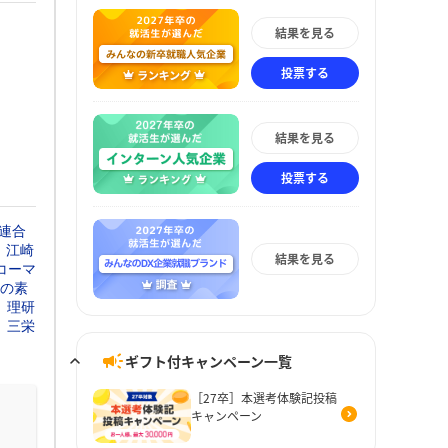
結果を見る
投票する
結果を見る
投票する
連合
江崎
結果を見る
コーマ
の素
理研
三栄
ギフト付キャンペーン一覧
［27卒］本選考体験記投稿
キャンペーン