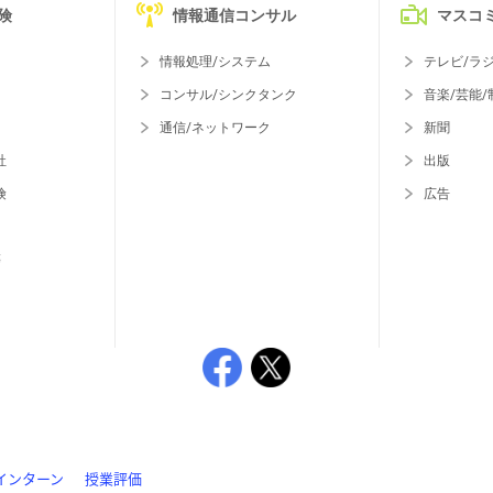
険
情報通信コンサル
マスコ
情報処理/システム
テレビ/ラ
コンサル/シンクタンク
音楽/芸能/
通信/ネットワーク
新聞
社
出版
険
広告
等
インターン
授業評価