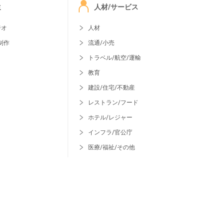
ミ
人材/サービス
ジオ
人材
制作
流通/小売
トラベル/航空/運輸
教育
建設/住宅/不動産
レストラン/フード
ホテル/レジャー
インフラ/官公庁
医療/福祉/その他