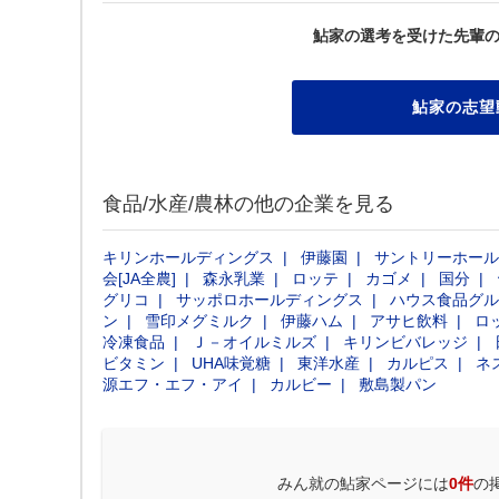
鮎家の選考を受けた先輩
鮎家の志望
食品/水産/農林の他の企業を見る
キリンホールディングス
伊藤園
サントリーホール
会[JA全農]
森永乳業
ロッテ
カゴメ
国分
グリコ
サッポロホールディングス
ハウス食品グル
ン
雪印メグミルク
伊藤ハム
アサヒ飲料
ロ
冷凍食品
Ｊ－オイルミルズ
キリンビバレッジ
ビタミン
UHA味覚糖
東洋水産
カルピス
ネ
源エフ・エフ・アイ
カルビー
敷島製パン
みん就の鮎家ページには
0件
の