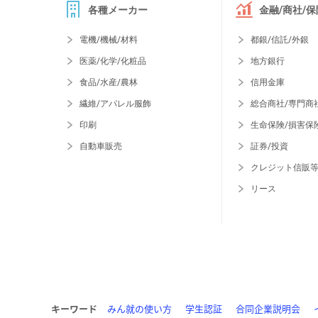
各種メーカー
金融/商社/保
電機/機械/材料
都銀/信託/外銀
医薬/化学/化粧品
地方銀行
食品/水産/農林
信用金庫
繊維/アパレル服飾
総合商社/専門商
印刷
生命保険/損害保
自動車販売
証券/投資
クレジット信販
リース
キーワード
みん就の使い方
学生認証
合同企業説明会