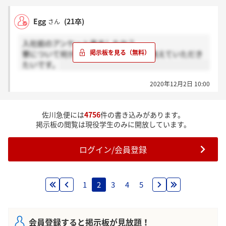
Egg
(21卒)
さん
入社前のアンケート来ましたか？
寮について何か知っている事があれば教えていただき
たいです。
2020年12月2日 10:00
佐川急便には
4756
件の書き込みがあります。
掲示板の閲覧は現役学生のみに開放しています。
ログイン/会員登録
1
2
3
4
5
会員登録すると掲示板が見放題！