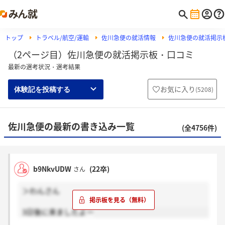
トップ
トラベル/航空/運輸
佐川急便の就活情報
佐川急便の就活掲示
（2ページ目）佐川急便の就活掲示板・口コミ
最新の選考状況・選考結果
お気に入り
(
5208
)
体験記を投稿する
佐川急便の最新の書き込み一覧
(全4756件)
b9NkvUDW
(22卒)
さん
＞わんさん
3日後に来ましたよー