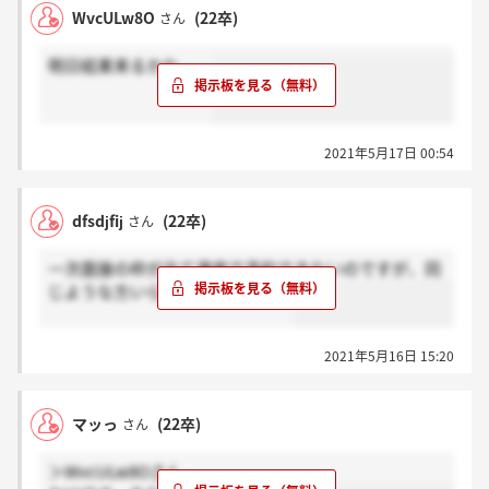
WvcULw8O
(22卒)
さん
明日結果来るかな、、
2021年5月17日 00:54
dfsdjfij
(22卒)
さん
一次面接の枠が全て満席で予約できないのですが、同
じような方いらっしゃいますか？
2021年5月16日 15:20
マッっ
(22卒)
さん
＞WvcULw8Oさん