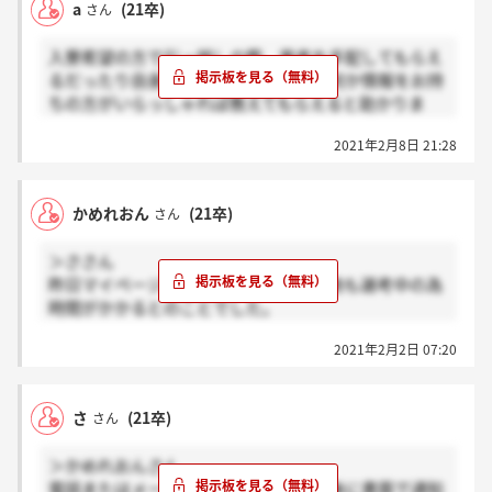
a
(21卒)
さん
入寮希望の方で引っ越しの際、業者を手配してもらえ
るだったり自身で手配をするだったり何か情報をお持
ちの方がいらっしゃれば教えてもらえると助かりま
す…。
2021年2月8日 21:28
かめれおん
(21卒)
さん
＞ささん
昨日マイページから連絡があり、勤務地も選考中の為
時間がかかるとのことでした。
ひとまず連絡があってよかったです。
2021年2月2日 07:20
ありがとうございました！
さ
(21卒)
さん
＞かめれおんさん
電話またはメールで内定をもらいその後に書面で通知