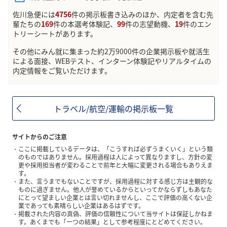
佐川急便には
4756
件の掲示板書き込みのほか、内定者を含む先
輩たちの
169
件の本選考体験記、
99
件の志望動機、
19
件のエン
トリーシートがあります。
その他にみん就に集まった約2万9000件の企業掲示板や就活生
による面接、WEBテスト、インターン体験記やリアルタイムの
内定情報をご覧いただけます。
トラベル/航空/運輸の掲示板一覧
サイトからのご注意
ここに掲載しているデータは、「こうすれば必ずうまくいく」という類
のものではありません。採用過程は人によって異なりますし、方針の変
更や採用担当者が変わることで前年と大幅に変更される場合もありえま
す。
また、言うまでもないことですが、採用過程に対する感じ方は主観的な
ものに過ぎません。他人が誉めているからといってかならずしもあなた
にとって望ましい企業とは言い切れませんし、ここで評価の高くない企
業であっても素晴らしい企業はあるはずです。
掲載された内容の真偽、評価の信頼性について当サイトは保証しかねま
す。あくまでも「一つの結果」として参考程度にとどめてください。