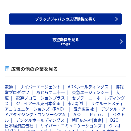
プラップジャパンの志望動機を書く
志望動機を見る
（25件）
広告の他の企業を見る
電通
サイバーエージェント
ADKホールディングス
博報
堂プロダクツ
あとらす二十一
東急エージェンシー
大
広
電通プロモーションプラス
セプテーニ・ホールディング
ス
ジェイアール東日本企画
東北新社
リクルートメディ
アコミュニケーションズ（RMC）
読売広告社
デジタル・ア
ドバタイジング・コンソーシアム
ＡＯＩ Ｐｒｏ．
ベクト
ル
デジタルホールディングス
朝日広告社[東京]
D2C
日本経済広告社
サイバー・コミュニケーションズ
クレオ
[広告]
アドウェイズ
デルフィス
ジェイアール東海エー