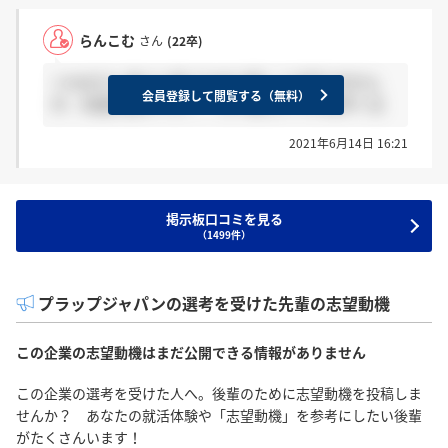
らんこむ
さん
(22卒)
＞maiさん 身バレ防ぐために詳しくは言えません
会員登録して閲覧する（無料）
が、先週の前半です、、 きて欲しいですね早く泣
2021年6月14日 16:21
掲示板口コミを見る
（1499件）
プラップジャパンの選考を受けた先輩の志望動機
この企業の志望動機はまだ公開できる情報がありません
この企業の選考を受けた人へ。後輩のために志望動機を投稿しま
せんか？ あなたの就活体験や「志望動機」を参考にしたい後輩
がたくさんいます！