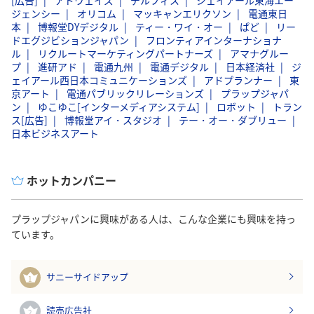
ジェンシー
オリコム
マッキャンエリクソン
電通東日
本
博報堂DYデジタル
ティー・ワイ・オー
ぱど
リー
ドエグジビションジャパン
フロンティアインターナショナ
ル
リクルートマーケティングパートナーズ
アマナグルー
プ
進研アド
電通九州
電通デジタル
日本経済社
ジ
ェイアール西日本コミュニケーションズ
アドプランナー
東
京アート
電通パブリックリレーションズ
プラップジャパ
ン
ゆこゆこ[インターメディアシステム]
ロボット
トラン
ス[広告]
博報堂アイ・スタジオ
テー・オー・ダブリュー
日本ビジネスアート
ホットカンパニー
プラップジャパンに興味がある人は、こんな企業にも興味を持っ
ています。
サニーサイドアップ
1
読売広告社
2