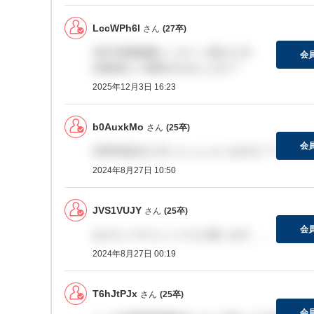
LccWPh6l
さん
(27卒)
2027冬開発職インターン受けた方
会
合格者もう発表されましたか？
2025年12月3日 16:23
b0AuxkMo
さん
(25卒)
会
25卒内定出た方いらっしゃいますか？？
2024年8月27日 10:50
JVS1VUJY
さん
(25卒)
会
おそらくサイレントだと思います、、、
2024年8月27日 00:19
T6hJtPJx
さん
(25卒)
会