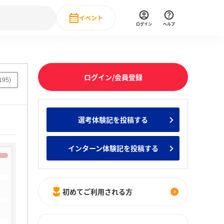
イベント
ログイン
ヘルプ
Event
の新卒就職人気企業ランキング
みんなのインターン人気企業ランキン
直近のイベント一覧
ログイン/会員登録
195
)
もっと見る
 IT・DX現場社員インタビュー
選考体験記を投稿する
の新卒就職人気企業ランキング
みんなのインターン人気企業ランキン
インターン体験記を投稿する
初めてご利用される方