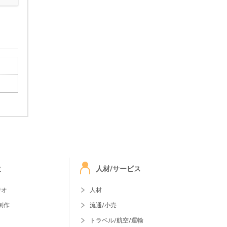
ミ
人材/サービス
ジオ
人材
制作
流通/小売
トラベル/航空/運輸