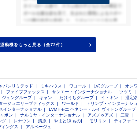
タイへの一人旅で、スラム街の子どもたちが裸足で
ボールを蹴る姿を見て、生まれた環境によるスポー
ツの機会格差を痛感した。スポーツには人生を豊か
にし、夢や希望を与える力がある。しかし、その恩
恵を十分に受けられない人がいる現実を変えたい。
貴社は、シューズを軸とした高品質なモノづくりに
望動機をもっと見る（全72件）
加え、DtoCの拡大とランニングエコシステムの構築
を通じて、製品とサービスの両軸で付加価値を提供
している。また、スポーツの機会・場所の提供な
ど、人々とスポーツをつなぐ活動を積極的に展開し
ていることからも、私の想いを実現できる環境があ
ャパンリミテッド
ミキハウス
ワコール
LVJグループ
オン
ると確信した。15年間サッカーに打ち込み、貴社の
ファイブフォックス
サンエー・インターナショナル
ツツミ
スパイクを履いたスーパースターに憧れた経験から
ジュングループ
キャン
たけうちグループ
イトキン
瀧定
も、貴社の製品が持つ価値を強く実感している。そ
タージュエリーブティックス
ワールド
トリンプ・インターナシ
の価値をより多くの人に届け。スポーツを通じた社
スインターナショナル
LVMHモエ ヘネシー・ルイ ヴィトングループ
ャポン
ナルミヤ・インターナショナル
アズノゥアズ
三貴
会貢献に挑戦したい。
ング
レナウン
清原
やまと[きもの]
モリリン
ティファニ
ディングス
アルページュ