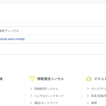
会社アシックス
://corp.asics.com/jp/
険
情報通信コンサル
マスコ
情報処理/システム
テレビ/ラ
コンサル/シンクタンク
音楽/芸能/
通信/ネットワーク
新聞