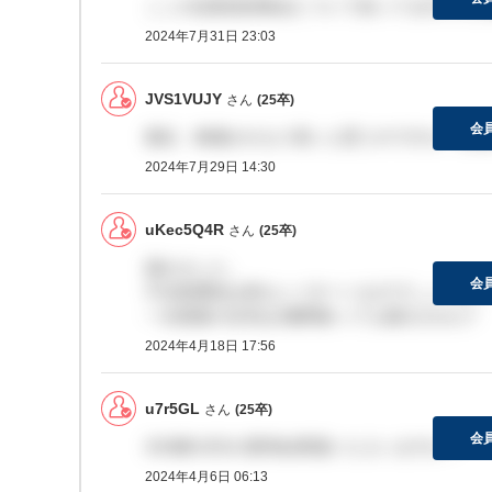
ここの従業員持株会について知ってる方いたら
2024年7月31日 23:03
JVS1VUJY
さん
(25卒)
会
最近、株価がかなり高いと思うのですが、社員
2024年7月29日 14:30
uKec5Q4R
さん
(25卒)
届きました。
会
不合格通知は来ないパターンなのでしょうか、
一次面接の合否は2週間経っても届きません?
2024年4月18日 17:56
u7r5GL
さん
(25卒)
会
3/19締のESの選考結果届いた人いますか？
2024年4月6日 06:13