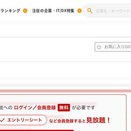
業ランキング
注目の企業・IT/DX特集
注目の企業特集
みんなのIT業界新卒就職人気企業ランキング
みんな
[27卒] 本選考体験記投稿キャンペーン
28卒 注目企業特集
27卒 注目企業特集
みんなのDX企業就職ブランド調査
お気に入り
(
10
注目のIT・DX企業特集
28卒 IT・DX企業特集
27卒 IT・DX企業特集
28卒
みんなのIT業界新卒就職人気企業ランキング
みんな
企業研究