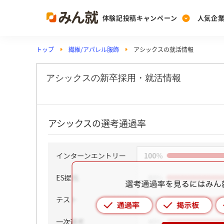
体験記投稿キャンペーン
人気企
トップ
繊維/アパレル服飾
アシックスの就活情報
Post
Ranking
PickUp
投稿する
ランキングを見る
注目の企業特集
アシックスの新卒採用・就活情報
Vote
アシックスの選考通過率
投票する
動画で知ろう！業界・