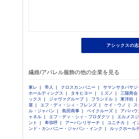
アシックスの志
繊維/アパレル服飾の他の企業を見る
東レ
帝人
クロスカンパニー
サマンサタバサジ
ホールディングス
タキヒヨー
ミズノ
三陽商会
ックス
ジャヴァグループ
フランドル
東洋紡
屋
エフ・ディ・シィ・フレンズ
ケイ・ウノ
ス
ル・ジャパン
島田商事
ベイクルーズ
アバハウ
ャネル
エフ・ディ・シィ・プロダクツ
エルメスジ
ント
卑弥呼
アーバンリサーチ
ユニチカ
イ
ンド・カンパニー・ジャパン・インク
ルックホール