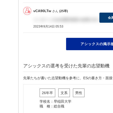
vCA90LTw
さん
(25卒)
会
インターンのweb適性検査の結果が全く来な
2023年9月14日 05:53
アシックスの掲示板
アシックスの選考を受けた先輩の志望動機
先輩たちが書いた志望動機を参考に、ESの書き方・面
26年卒
文系
男性
学校名：早稲田大学
職 種：総合職