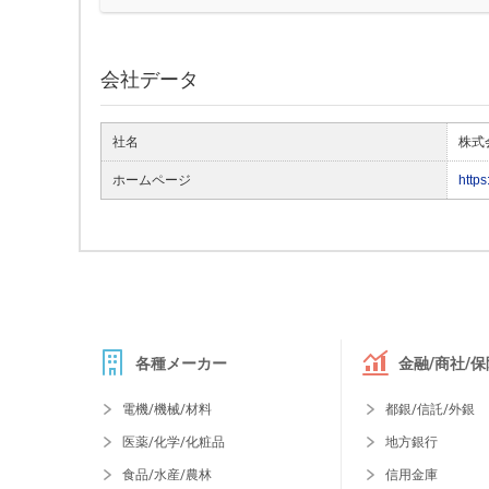
会社データ
社名
株式
ホームページ
https
各種メーカー
金融/商社/保
電機/機械/材料
都銀/信託/外銀
医薬/化学/化粧品
地方銀行
食品/水産/農林
信用金庫