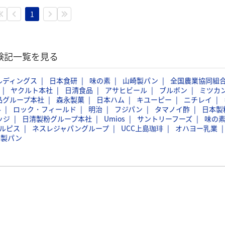
1
体験記一覧を見る
ルディングス
日本食研
味の素
山崎製パン
全国農業協同組
ヤクルト本社
日清食品
アサヒビール
ブルボン
ミツカ
品グループ本社
森永製菓
日本ハム
キユーピー
ニチレイ
料
ロック・フィールド
明治
フジパン
タマノイ酢
日本製
ッジ
日清製粉グループ本社
Umios
サントリーフーズ
味の
ルピス
ネスレジャパングループ
UCC上島珈琲
オハヨー乳業
島製パン