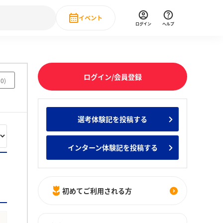
イベント
ログイン
ヘルプ
Event
の新卒就職人気企業ランキング
みんなのインターン人気企業ランキン
直近のイベント一覧
ログイン/会員登録
70
)
もっと見る
 IT・DX現場社員インタビュー
選考体験記を投稿する
の新卒就職人気企業ランキング
みんなのインターン人気企業ランキン
インターン体験記を投稿する
初めてご利用される方