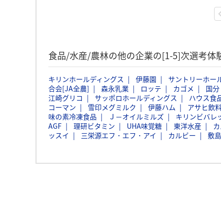
食品/水産/農林の他の企業の[1-5]次選考
キリンホールディングス
伊藤園
サントリーホー
合会[JA全農]
森永乳業
ロッテ
カゴメ
国分
江崎グリコ
サッポロホールディングス
ハウス食
コーマン
雪印メグミルク
伊藤ハム
アサヒ飲
味の素冷凍食品
Ｊ－オイルミルズ
キリンビバレ
AGF
理研ビタミン
UHA味覚糖
東洋水産
カ
ッスイ
三栄源エフ・エフ・アイ
カルビー
敷