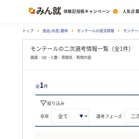
体験記投稿キャンペーン
人気企
トップ
食品/水産/農林
モンテールの就活情報
モンテー
Post
Ranking
PickUp
投稿する
ランキングを見る
注目の企業特集
モンテールの二次選考情報一覧（全1件）
面接・GD・人数・雰囲気・質問内容
Vote
投票する
1
全
件
動画で知ろう！業界・
絞り込み
卒年
選考フェーズ