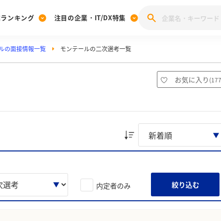
業ランキング
注目の企業・IT/DX特集
ルの面接情報一覧
モンテールの二次選考一覧
注目の企業特集
みんなのIT業界新卒就職人気企業ランキング
みんな
[27卒] 本選考体験記投稿キャンペーン
28卒 注目企業特集
27卒 注目企業特集
みんなのDX企業就職ブランド調査
お気に入り
(
17
注目のIT・DX企業特集
28卒 IT・DX企業特集
27卒 IT・DX企業特集
28卒
みんなのIT業界新卒就職人気企業ランキング
みんな
企業研究
絞り込む
内定者のみ