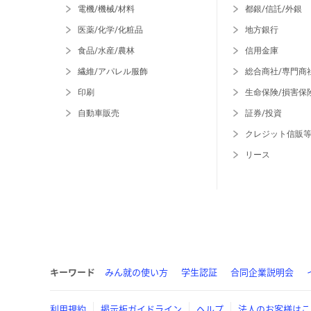
電機/機械/材料
都銀/信託/外銀
医薬/化学/化粧品
地方銀行
食品/水産/農林
信用金庫
繊維/アパレル服飾
総合商社/専門商
印刷
生命保険/損害保
自動車販売
証券/投資
クレジット信販
リース
キーワード
みん就の使い方
学生認証
合同企業説明会
利用規約
掲示板ガイドライン
ヘルプ
法人のお客様はこ