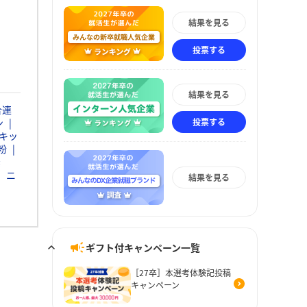
結果を見る
投票する
結果を見る
合連
投票する
ン
キッ
粉
素
ニ
結果を見る
ギフト付キャンペーン一覧
［27卒］本選考体験記投稿
キャンペーン