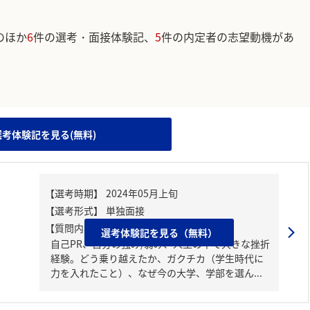
のほか
6
件の選考・面接体験記、
5
件の内定者の志望動機があ
。
選考体験記を見る(無料)
【質問内容・課題】
選考体験記を見る（無料）
自己PR、自分の強み/弱み、人生の中で大きな挫折
経験。どう乗り越えたか、ガクチカ（学生時代に
力を入れたこと）、なぜ今の大学、学部を選ん...