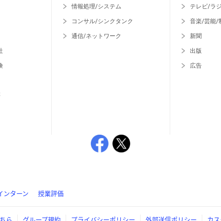
情報処理/システム
テレビ/ラ
コンサル/シンクタンク
音楽/芸能/
通信/ネットワーク
新聞
社
出版
険
広告
等
インターン
授業評価
ちら
グループ規約
プライバシーポリシー
外部送信ポリシー
カス