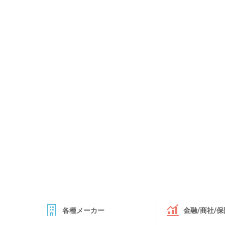
各種メーカー
金融/商社/保