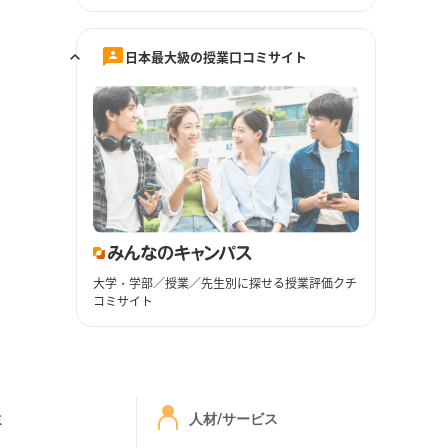
日本最大級の授業口コミサイト
大学・学部／授業／先生別に探せる授業評価クチ
コミサイト
ミ
人材/サービス