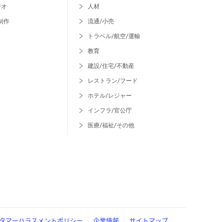
ジオ
人材
制作
流通/小売
トラベル/航空/運輸
教育
建設/住宅/不動産
レストラン/フード
ホテル/レジャー
インフラ/官公庁
医療/福祉/その他
タマーハラスメントポリシー
企業情報
サイトマップ