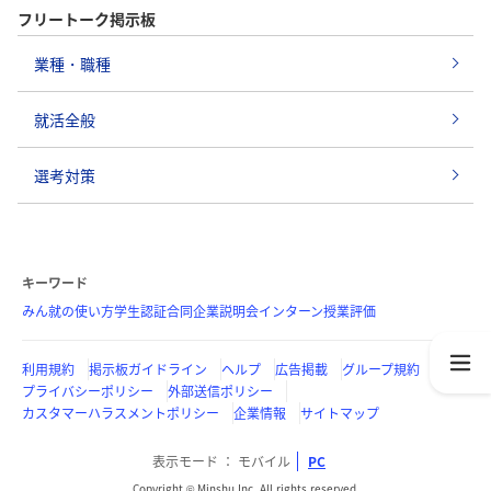
フリートーク掲示板
業種・職種
就活全般
選考対策
キーワード
みん就の使い方
学生認証
合同企業説明会
インターン
授業評価
利用規約
掲示板ガイドライン
ヘルプ
広告掲載
グループ規約
プライバシーポリシー
外部送信ポリシー
カスタマーハラスメントポリシー
企業情報
サイトマップ
表示モード
モバイル
PC
Copyright © Minshu Inc. All rights reserved.