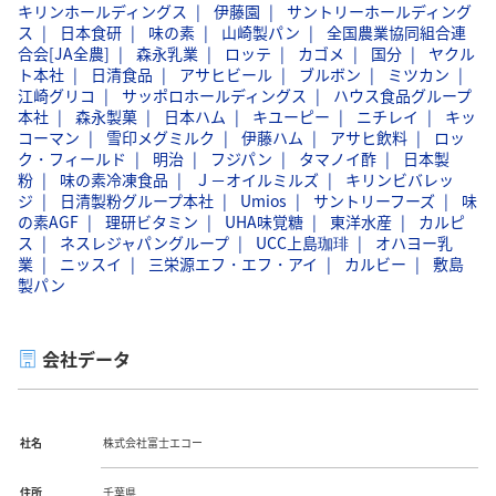
キリンホールディングス
伊藤園
サントリーホールディング
ス
日本食研
味の素
山崎製パン
全国農業協同組合連
合会[JA全農]
森永乳業
ロッテ
カゴメ
国分
ヤクル
ト本社
日清食品
アサヒビール
ブルボン
ミツカン
江崎グリコ
サッポロホールディングス
ハウス食品グループ
本社
森永製菓
日本ハム
キユーピー
ニチレイ
キッ
コーマン
雪印メグミルク
伊藤ハム
アサヒ飲料
ロッ
ク・フィールド
明治
フジパン
タマノイ酢
日本製
粉
味の素冷凍食品
Ｊ－オイルミルズ
キリンビバレッ
ジ
日清製粉グループ本社
Umios
サントリーフーズ
味
の素AGF
理研ビタミン
UHA味覚糖
東洋水産
カルピ
ス
ネスレジャパングループ
UCC上島珈琲
オハヨー乳
業
ニッスイ
三栄源エフ・エフ・アイ
カルビー
敷島
製パン
会社データ
社名
株式会社富士エコー
住所
千葉県