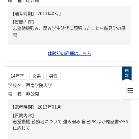
職種
：
総合職
【質問内容】
志望動機強み、弱み学生時代に頑張ったこと店舗見学の感
想
体験記の詳細はこちら
14年卒
文系
男性
学校名
：
西南学院大学
職種
：
非公開
【質問内容】
志望動機 勤務地について 強み弱み 自己PR ほか履歴書やES
に応じて