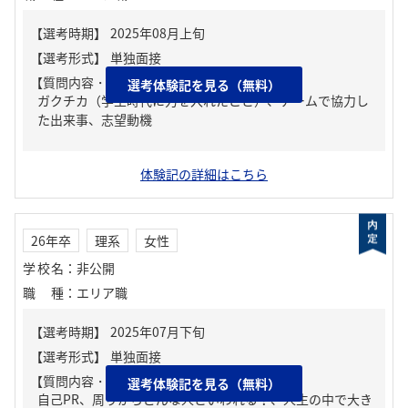
【質問内容・課題】
選考体験記を見る（無料）
ガクチカ（学生時代に力を入れたこと）、チームで協力し
た出来事、志望動機
体験記の詳細はこちら
26年卒
理系
女性
学校名
：
非公開
職種
：
エリア職
【質問内容・課題】
選考体験記を見る（無料）
自己PR、周りからどんな人といわれる？、人生の中で大き