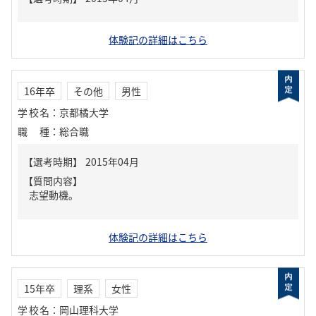
体験記の詳細はこちら
16年卒
その他
男性
学校名
：
京都橘大学
職種
：
総合職
【質問内容】
志望動機。
体験記の詳細はこちら
15年卒
理系
女性
学校名
：
岡山理科大学