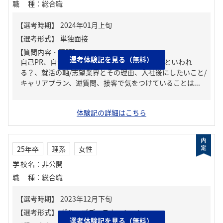
職種
：
総合職
【質問内容・課題】
選考体験記を見る（無料）
自己PR、自分の強み/弱み、周りからどんな人といわれ
る？、就活の軸/志望業界とその理由、入社後にしたいこと/
キャリアプラン、逆質問、接客で気をつけていることは...
体験記の詳細はこちら
25年卒
理系
女性
学校名
：
非公開
職種
：
総合職
選考体験記を見る（無料）