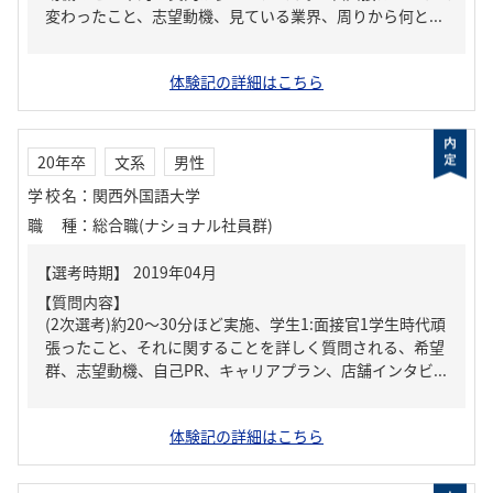
変わったこと、志望動機、見ている業界、周りから何と...
体験記の詳細はこちら
20年卒
文系
男性
学校名
：
関西外国語大学
職種
：
総合職(ナショナル社員群)
【質問内容】
(2次選考)約20～30分ほど実施、学生1:面接官1学生時代頑
張ったこと、それに関することを詳しく質問される、希望
群、志望動機、自己PR、キャリアプラン、店舗インタビ...
体験記の詳細はこちら