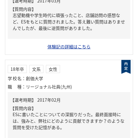
【質問内容】
志望動機や学生時代に頑張ったこと、店舗訪問の感想な
ど、ESをもとに質問されました。答え難い質問はありませ
んでしたが、最後に逆質問がありました。
体験記の詳細はこちら
18年卒
文系
女性
学校名
：
創価大学
職種
：
リージョナル社員(九州)
【質問内容】
ESに書いたことについての深掘りだった。最終面接時に
は、強みと、弊社にどのように貢献できますか？のような
質問を受けた記憶がある。