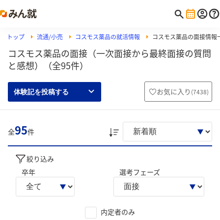
トップ
流通/小売
コスモス薬品の就活情報
コスモス薬品の面接情報
コスモス薬品の面接（一次面接から最終面接の質問
と感想）（全95件）
お気に入り
(
7438
)
体験記を投稿する
95
全
件
絞り込み
卒年
選考フェーズ
内定者のみ