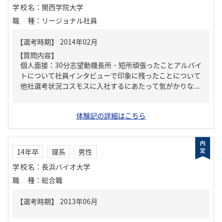
学校名
：
関西学院大学
職種
：
リージョナル社員
【質問内容】
個人面接：30分志望動機長所・短所頑張ったことアルバイ
トについて社員インタビューで印象に残ったことについて
他社選考状況コスモスに入社するにあたって気がかりな...
体験記の詳細はこちら
14年卒
理系
男性
学校名
：
長浜バイオ大学
職種
：
総合職