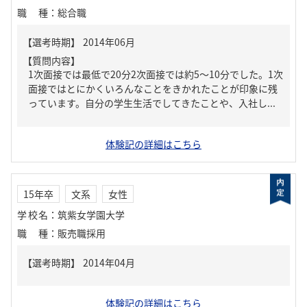
職種
：
総合職
【質問内容】
1次面接では最低で20分2次面接では約5～10分でした。1次
面接ではとにかくいろんなことをきかれたことが印象に残
っています。自分の学生生活でしてきたことや、入社し...
体験記の詳細はこちら
15年卒
文系
女性
学校名
：
筑紫女学園大学
職種
：
販売職採用
体験記の詳細はこちら