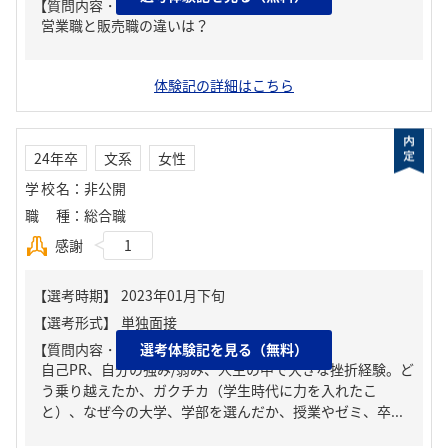
【質問内容・課題】
営業職と販売職の違いは？
体験記の詳細はこちら
24年卒
文系
女性
学校名
：
非公開
職種
：
総合職
感謝
1
【質問内容・課題】
選考体験記を見る（無料）
自己PR、自分の強み/弱み、人生の中で大きな挫折経験。ど
う乗り越えたか、ガクチカ（学生時代に力を入れたこ
と）、なぜ今の大学、学部を選んだか、授業やゼミ、卒...