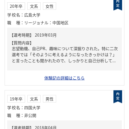
20年卒
文系
女性
学校名
：
広島大学
職種
：
リージョナル：中国地区
【質問内容】
志望動機、自己PR、趣味について深掘りされた。特に二次
選考では「そのように考えるようになったきっかけは？」
と言ったことも聞かれたので、しっかりと自己分析して...
体験記の詳細はこちら
19年卒
文系
男性
学校名
：
四国大学
職種
：
非公開