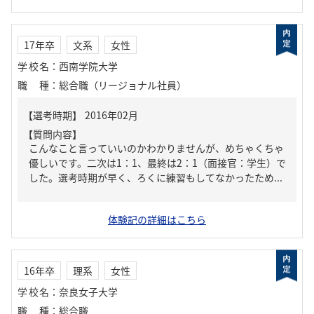
17年卒
文系
女性
学校名
：
西南学院大学
職種
：
総合職（リージョナル社員）
【質問内容】
こんなこと言っていいのかわかりませんが、めちゃくちゃ
優しいです。二次は1：1、最終は2：1（面接官：学生）で
した。選考時期が早く、ろくに練習もしてなかったため...
体験記の詳細はこちら
16年卒
理系
女性
学校名
：
奈良女子大学
職種
：
総合職