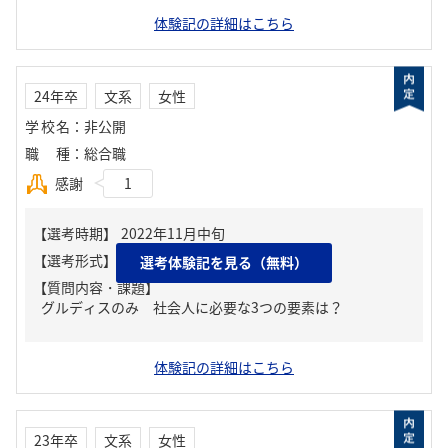
体験記の詳細はこちら
24年卒
文系
女性
学校名
：
非公開
職種
：
総合職
感謝
1
選考体験記を見る（無料）
【質問内容・課題】
グルディスのみ 社会人に必要な3つの要素は？
体験記の詳細はこちら
23年卒
文系
女性