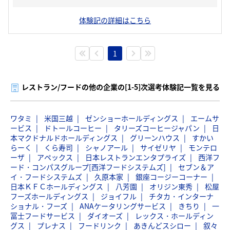
体験記の詳細はこちら
1
レストラン/フードの他の企業の[1-5]次選考体験記一覧を見る
ワタミ
米国三越
ゼンショーホールディングス
エームサ
ービス
ドトールコーヒー
タリーズコーヒージャパン
日
本マクドナルドホールディングス
グリーンハウス
すかい
らーく
くら寿司
シャノアール
サイゼリヤ
モンテロ
ーザ
アペックス
日本レストランエンタプライズ
西洋フ
ード・コンパスグループ[西洋フードシステムズ]
セブン＆ア
イ・フードシステムズ
久原本家
銀座コージーコーナー
日本ＫＦＣホールディングス
八芳園
オリジン東秀
松屋
フーズホールディングス
ジョイフル
チタカ・インターナ
ショナル・フーズ
ANAケータリングサービス
きちり
一
冨士フードサービス
ダイオーズ
レックス・ホールディン
グス
プレナス
フードリンク
あきんどスシロー
叙々