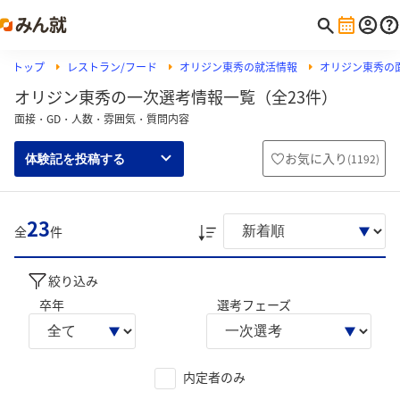
トップ
レストラン/フード
オリジン東秀の就活情報
オリジン東秀の
オリジン東秀の一次選考情報一覧（全23件）
面接・GD・人数・雰囲気・質問内容
お気に入り
(
1192
)
体験記を投稿する
23
全
件
絞り込み
卒年
選考フェーズ
内定者のみ