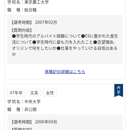
学校名
：
東京農工大学
職種
：
総合職
【質問内容】
●学生時代のアルバイト経験について●ESに書かれた食生
活について●学生時代に最も力を入れたこと●志望理由、
オリジンで何をしたいか●仕事をやっていける自信はある
か
体験記の詳細はこちら
07年卒
文系
女性
学校名
：
中央大学
職種
：
非公開
【質問内容】