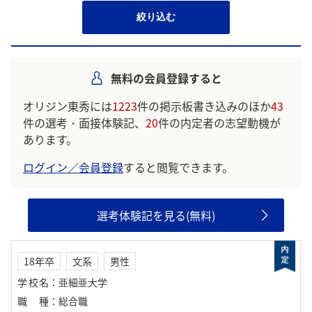
絞り込む
無料の会員登録すると
オリジン東秀には
1223
件の掲示板書き込みのほか
43
件の選考・面接体験記、
20
件の内定者の志望動機が
あります。
ログイン／会員登録
すると閲覧できます。
選考体験記を見る(無料)
18年卒
文系
男性
学校名
：
亜細亜大学
職種
：
総合職