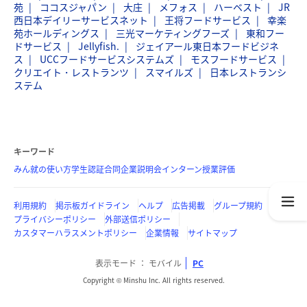
苑
ココスジャパン
大庄
メフォス
ハーベスト
JR
西日本デイリーサービスネット
王将フードサービス
幸楽
苑ホールディングス
三光マーケティングフーズ
東和フー
ドサービス
Jellyfish.
ジェイアール東日本フードビジネ
ス
UCCフードサービスシステムズ
モスフードサービス
クリエイト・レストランツ
スマイルズ
日本レストランシ
ステム
キーワード
みん就の使い方
学生認証
合同企業説明会
インターン
授業評価
利用規約
掲示板ガイドライン
ヘルプ
広告掲載
グループ規約
プライバシーポリシー
外部送信ポリシー
カスタマーハラスメントポリシー
企業情報
サイトマップ
表示モード
モバイル
PC
Copyright © Minshu Inc. All rights reserved.