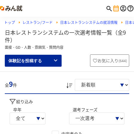
トップ
レストラン/フード
日本レストランシステムの就活情報
日本
日本レストランシステムの一次選考情報一覧（全9
件）
面接・GD・人数・雰囲気・質問内容
お気に入り
(
644
)
体験記を投稿する
9
全
件
絞り込み
卒年
選考フェーズ
内定者のみ