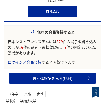
絞り込む
無料の会員登録すると
日本レストランシステムには
579
件の掲示板書き込み
のほか
16
件の選考・面接体験記、
7
件の内定者の志望
動機があります。
ログイン／会員登録
すると閲覧できます。
選考体験記を見る(無料)
16年卒
文系
女性
学校名
：
学習院大学