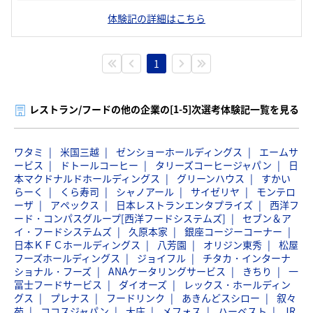
体験記の詳細はこちら
1
レストラン/フードの他の企業の[1-5]次選考体験記一覧を見る
ワタミ
米国三越
ゼンショーホールディングス
エームサ
ービス
ドトールコーヒー
タリーズコーヒージャパン
日
本マクドナルドホールディングス
グリーンハウス
すかい
らーく
くら寿司
シャノアール
サイゼリヤ
モンテロ
ーザ
アペックス
日本レストランエンタプライズ
西洋フ
ード・コンパスグループ[西洋フードシステムズ]
セブン＆ア
イ・フードシステムズ
久原本家
銀座コージーコーナー
日本ＫＦＣホールディングス
八芳園
オリジン東秀
松屋
フーズホールディングス
ジョイフル
チタカ・インターナ
ショナル・フーズ
ANAケータリングサービス
きちり
一
冨士フードサービス
ダイオーズ
レックス・ホールディン
グス
プレナス
フードリンク
あきんどスシロー
叙々
苑
ココスジャパン
大庄
メフォス
ハーベスト
JR