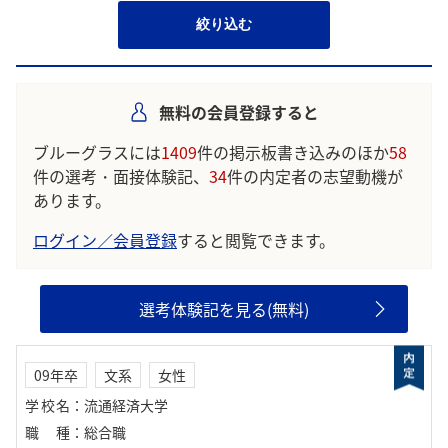
絞り込む
無料の会員登録すると
ブルーグラスには
1409
件の掲示板書き込みのほか
58
件の選考・面接体験記、
34
件の内定者の志望動機が
あります。
ログイン／会員登録
すると閲覧できます。
選考体験記を見る(無料)
09年卒
文系
女性
学校名
：
流通経済大学
職種
：
総合職