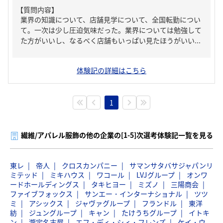
【質問内容】
業界の知識について、店舗見学について、全国転勤につい
て。一次は少し圧迫気味だった。業界については勉強して
た方がいいし、なるべく店舗もいっぱい見たほうがいい...
体験記の詳細はこちら
1
繊維/アパレル服飾の他の企業の[1-5]次選考体験記一覧を見る
東レ
帝人
クロスカンパニー
サマンサタバサジャパンリ
ミテッド
ミキハウス
ワコール
LVJグループ
オンワ
ードホールディングス
タキヒヨー
ミズノ
三陽商会
ファイブフォックス
サンエー・インターナショナル
ツツ
ミ
アシックス
ジャヴァグループ
フランドル
東洋
紡
ジュングループ
キャン
たけうちグループ
イトキ
ン
瀧定名古屋
エフ・ディ・シィ・フレンズ
ケイ・ウ