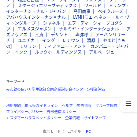
ノ
スタージュエリーブティックス
ワールド
トリンプ・
インターナショナル・ジャパン
島田商事
ベイクルーズ
アバハウスインターナショナル
LVMHモエ ヘネシー・ルイ ヴ
ィトングループ
シャネル
エフ・ディ・シィ・プロダク
ツ
エルメスジャポン
ナルミヤ・インターナショナル
ア
ズノゥアズ
三貴
デサント
卑弥呼
アーバンリサー
チ
ユニチカ
イング
レナウン
清原
やまと[きも
の]
モリリン
ティファニー・アンド・カンパニー・ジャパ
ン・インク
ルックホールディングス
アルページュ
キーワード
みん就の使い方
学生認証
合同企業説明会
インターン
授業評価
利用規約
掲示板ガイドライン
ヘルプ
広告掲載
グループ規約
プライバシーポリシー
外部送信ポリシー
カスタマーハラスメントポリシー
企業情報
サイトマップ
表示モード
モバイル
PC