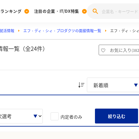
業ランキング
注目の企業・IT/DX特集
就活情報
エフ・ディ・シィ・プロダクツの面接情報一覧
エフ・ディ・シ
注目の企業特集
みんなのIT業界新卒就職人気企業ランキング
みんな
[27卒] 本選考体験記投稿キャンペーン
28卒 注目企業特集
27卒 注目企業特集
みんなのDX企業就職ブランド調査
報一覧（全24件）
お気に入り
(
38
注目のIT・DX企業特集
28卒 IT・DX企業特集
27卒 IT・DX企業特集
28卒
みんなのIT業界新卒就職人気企業ランキング
みんな
企業研究
絞り込む
内定者のみ