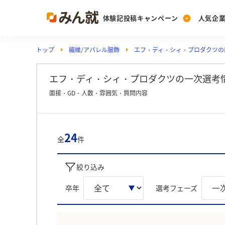
体験記投稿キャンペーン
人気企
トップ
繊維/アパレル服飾
エフ・ディ・シィ・プロダクツの
Post
Ranking
PickUp
投稿する
ランキングを見る
注目の企業特集
エフ・ディ・シィ・プロダクツの一次選考情
面接・GD・人数・雰囲気・質問内容
Vote
投票する
24
全
件
動画で知ろう！業界・
絞り込み
卒年
選考フェーズ