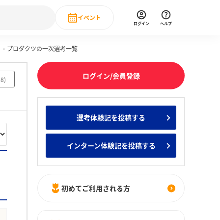
イベント
ログイン
ヘルプ
ィ・プロダクツの一次選考一覧
Event
の新卒就職人気企業ランキング
みんなのインターン人気企業ランキン
直近のイベント一覧
ログイン/会員登録
28
)
もっと見る
 IT・DX現場社員インタビュー
選考体験記を投稿する
の新卒就職人気企業ランキング
みんなのインターン人気企業ランキン
インターン体験記を投稿する
初めてご利用される方