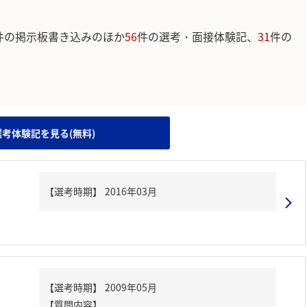
件の掲示板書き込みのほか
56
件の選考・面接体験記、
31
件の
。
選考体験記を見る(無料)
【質問内容】