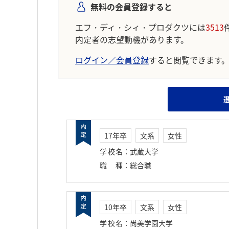
無料の会員登録すると
エフ・ディ・シィ・プロダクツには
3513
内定者の志望動機があります。
ログイン／会員登録
すると閲覧できます
17年卒
文系
女性
学校名
：
武蔵大学
職種
：
総合職
10年卒
文系
女性
学校名
：
尚美学園大学