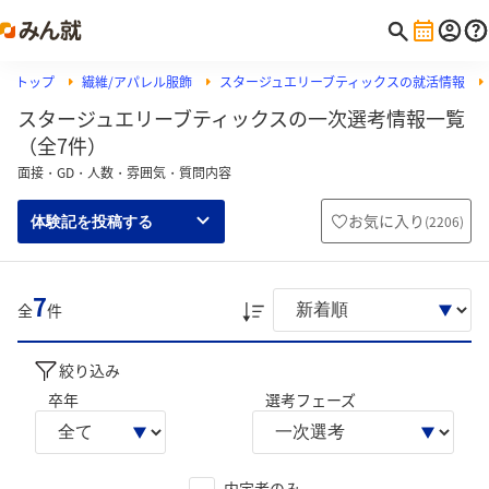
トップ
繊維/アパレル服飾
スタージュエリーブティックスの就活情報
スタージュエリーブティックスの一次選考情報一覧
（全7件）
面接・GD・人数・雰囲気・質問内容
お気に入り
(
2206
)
体験記を投稿する
7
全
件
絞り込み
卒年
選考フェーズ
内定者のみ