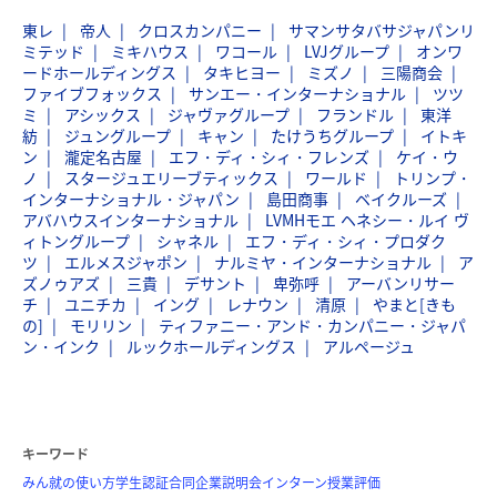
東レ
帝人
クロスカンパニー
サマンサタバサジャパンリ
ミテッド
ミキハウス
ワコール
LVJグループ
オンワ
ードホールディングス
タキヒヨー
ミズノ
三陽商会
ファイブフォックス
サンエー・インターナショナル
ツツ
ミ
アシックス
ジャヴァグループ
フランドル
東洋
紡
ジュングループ
キャン
たけうちグループ
イトキ
ン
瀧定名古屋
エフ・ディ・シィ・フレンズ
ケイ・ウ
ノ
スタージュエリーブティックス
ワールド
トリンプ・
インターナショナル・ジャパン
島田商事
ベイクルーズ
アバハウスインターナショナル
LVMHモエ ヘネシー・ルイ ヴ
ィトングループ
シャネル
エフ・ディ・シィ・プロダク
ツ
エルメスジャポン
ナルミヤ・インターナショナル
ア
ズノゥアズ
三貴
デサント
卑弥呼
アーバンリサー
チ
ユニチカ
イング
レナウン
清原
やまと[きも
の]
モリリン
ティファニー・アンド・カンパニー・ジャパ
ン・インク
ルックホールディングス
アルページュ
キーワード
みん就の使い方
学生認証
合同企業説明会
インターン
授業評価