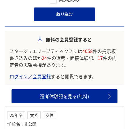
絞り込む
無料の会員登録すると
スタージュエリーブティックスには
4058
件の掲示板
書き込みのほか
24
件の選考・面接体験記、
17
件の内
定者の志望動機があります。
ログイン／会員登録
すると閲覧できます。
選考体験記を見る(無料)
25年卒
文系
女性
学校名
：
非公開