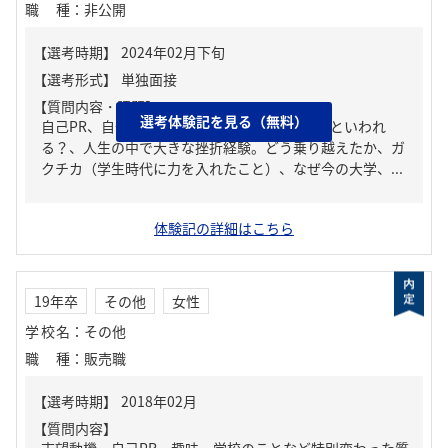
職種
：
非公開
【質問内容・課題】
選考体験記を見る（無料）
自己PR、自分の強み/弱み、周りからどんな人といわれ
る？、人生の中で大きな挫折経験。どう乗り越えたか、ガ
クチカ（学生時代に力を入れたこと）、なぜ今の大学、...
体験記の詳細はこちら
19年卒
その他
女性
学校名
：
その他
職種
：
販売職
【質問内容】