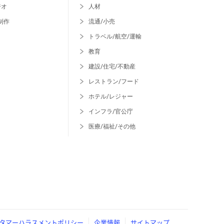
ジオ
人材
制作
流通/小売
トラベル/航空/運輸
教育
建設/住宅/不動産
レストラン/フード
ホテル/レジャー
インフラ/官公庁
医療/福祉/その他
タマーハラスメントポリシー
企業情報
サイトマップ