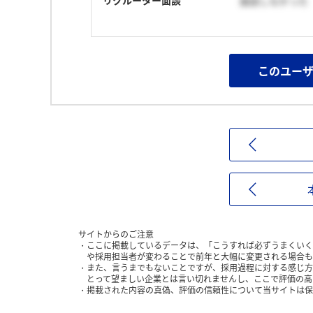
リクルーター面談
面談しなかった
このユー
サイトからのご注意
ここに掲載しているデータは、「こうすれば必ずうまくいく
や採用担当者が変わることで前年と大幅に変更される場合も
また、言うまでもないことですが、採用過程に対する感じ方
とって望ましい企業とは言い切れませんし、ここで評価の高
掲載された内容の真偽、評価の信頼性について当サイトは保