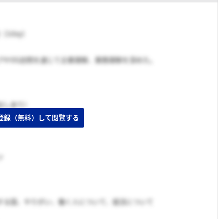
（1day）
プやOG訪問を通じて企業理解、業務理解を深めた。
出しあり）
登録（無料）して閲覧する
ツ
する国、やりがい、働く人について、就活について