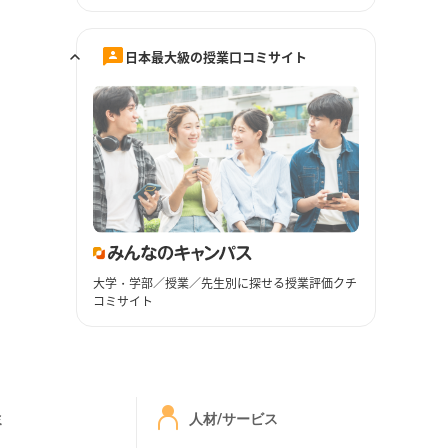
日本最大級の授業口コミサイト
大学・学部／授業／先生別に探せる授業評価クチ
コミサイト
ミ
人材/サービス