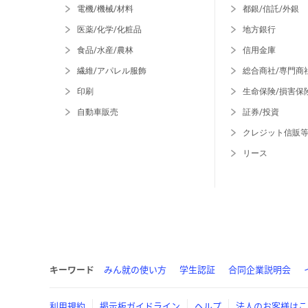
電機/機械/材料
都銀/信託/外銀
医薬/化学/化粧品
地方銀行
食品/水産/農林
信用金庫
繊維/アパレル服飾
総合商社/専門商
印刷
生命保険/損害保
自動車販売
証券/投資
クレジット信販
リース
キーワード
みん就の使い方
学生認証
合同企業説明会
利用規約
掲示板ガイドライン
ヘルプ
法人のお客様はこ