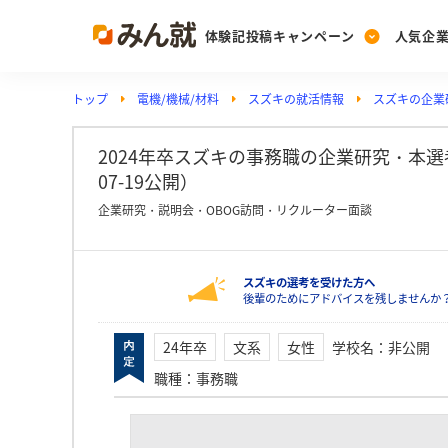
体験記投稿キャンペーン
人気企
トップ
電機/機械/材料
スズキの就活情報
スズキの企業
Post
Ranking
PickUp
投稿する
ランキングを見る
注目の企業特集
2024年卒スズキの事務職の企業研究・本選考
07-19公開）
企業研究・説明会・OBOG訪問・リクルーター面談
Vote
投票する
スズキの選考を受けた方へ
動画で知ろう！業界・
後輩のためにアドバイスを残しませんか
24年卒
文系
女性
学校名
：
非公開
職種
：
事務職