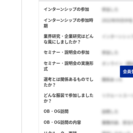
インターンシップの参加
参加した
インターンシップの参加時
2022年09月中旬
期
業界研究・企業研究はどん
インターンシッ
な風にしましたか？
セミナー・説明会の参加
参加した
セミナー・説明会の実施形
オンライン（顔
式
会員
選考とは関係あるものでし
関係あった
たか？
どんな服装で参加しました
リクルートスー
か？
OB・OG訪問
訪問した
OB・OG訪問の内容
業務内容、担当