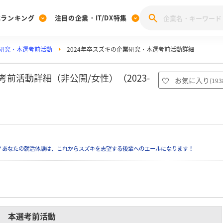
業ランキング
注目の企業・IT/DX特集
研究・本選考前活動
2024年卒スズキの企業研究・本選考前活動詳細
注目の企業特集
みんなのIT業界新卒就職人気企業ランキング
みんな
[27卒] 本選考体験記投稿キャンペーン
28卒 注目企業特集
27卒 注目企業特集
みんなのDX企業就職ブランド調査
前活動詳細（非公開/女性）（2023-
お気に入り
(
193
注目のIT・DX企業特集
28卒 IT・DX企業特集
27卒 IT・DX企業特集
28卒
みんなのIT業界新卒就職人気企業ランキング
みんな
企業研究
？あなたの就活体験は、これからスズキを志望する後輩へのエールになります！
本選考前活動