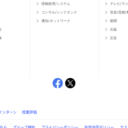
情報処理/システム
テレビ/ラ
コンサル/シンクタンク
音楽/芸能/
通信/ネットワーク
新聞
社
出版
険
広告
等
インターン
授業評価
ちら
グループ規約
プライバシーポリシー
外部送信ポリシー
カス