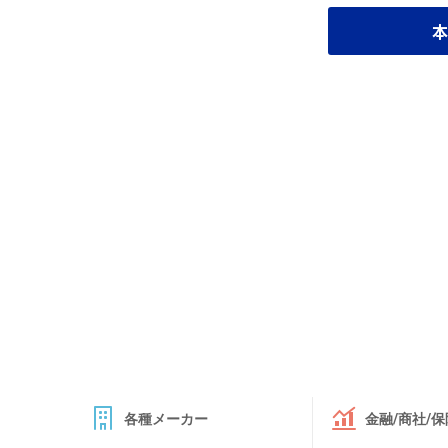
本
各種メーカー
金融/商社/保