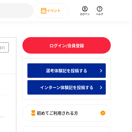
イベント
ログイン
ヘルプ
Event
の新卒就職人気企業ランキング
みんなのインターン人気企業ランキン
直近のイベント一覧
ログイン/会員登録
87
)
もっと見る
 IT・DX現場社員インタビュー
選考体験記を投稿する
の新卒就職人気企業ランキング
みんなのインターン人気企業ランキン
インターン体験記を投稿する
初めてご利用される方