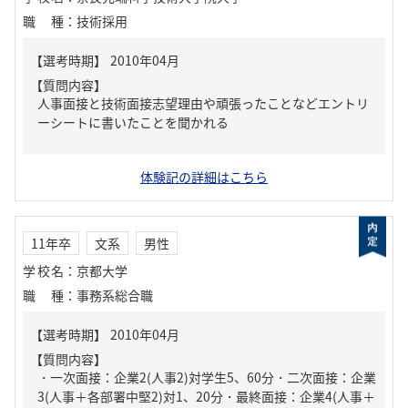
職種
：
技術採用
【質問内容】
人事面接と技術面接志望理由や頑張ったことなどエントリ
ーシートに書いたことを聞かれる
体験記の詳細はこちら
11年卒
文系
男性
学校名
：
京都大学
職種
：
事務系総合職
【質問内容】
・一次面接：企業2(人事2)対学生5、60分・二次面接：企業
3(人事＋各部署中堅2)対1、20分・最終面接：企業4(人事＋