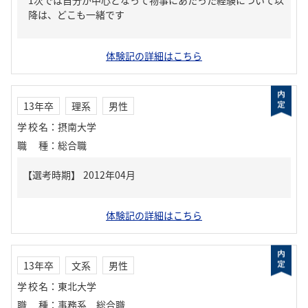
1次では自分が中心となって物事にあたった経験について以
降は、どこも一緒です
体験記の詳細はこちら
13年卒
理系
男性
学校名
：
摂南大学
職種
：
総合職
体験記の詳細はこちら
13年卒
文系
男性
学校名
：
東北大学
職種
：
事務系 総合職