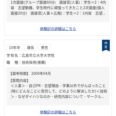
1次面接(グループ面接60分) 面接官(人事)：学生＝2：4内
容 志望動機、学生時代に頑張ってきたこと2次面接(個人
面接20分) 面接官(人事＋広報)：学生＝2：1内容 志望...
体験記の詳細はこちら
10年卒
理系
男性
学校名
：
広島市立大学大学院
職種
：
技術採用(推薦)
【質問内容】
＜人事＞・自己PR・志望理由・学業以外でがんばったこと
(特にどんなことに苦労して、どのように解決したか)＜技術
＞・なぜダイハツなのか・研究内容について・サークル...
体験記の詳細はこちら