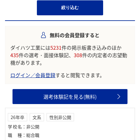
絞り込む
無料の会員登録すると
ダイハツ工業には
5231
件の掲示板書き込みのほか
435
件の選考・面接体験記、
308
件の内定者の志望動
機があります。
ログイン／会員登録
すると閲覧できます。
選考体験記を見る(無料)
26年卒
文系
性別非公開
学校名
：
非公開
職種
：
総合職