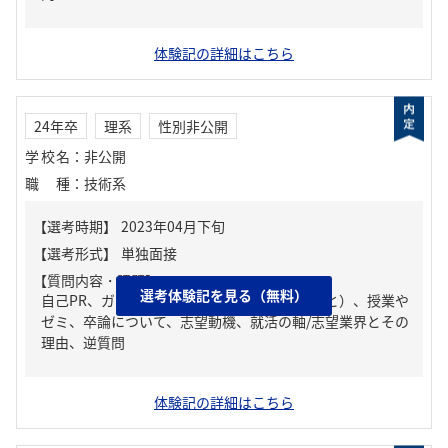
体験記の詳細はこちら
24年卒
理系
性別非公開
学校名
：
非公開
職種
：
技術系
【質問内容・課題】
選考体験記を見る（無料）
自己PR、ガクチカ（学生時代に力を入れたこと）、授業や
ゼミ、卒論について、志望動機、就活の軸/志望業界とその
理由、逆質問
体験記の詳細はこちら