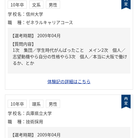
10年卒
文系
男性
学校名
：
信州大学
職種
：
ゼネラルキャリアコース
【質問内容】
1次 集団／学生時代がんばったこと メイン2次 個人／
志望動機やら自分の性格やら3次 個人／本当に大阪で働け
るか、とか
体験記の詳細はこちら
10年卒
理系
男性
学校名
：
兵庫県立大学
職種
：
技術採用