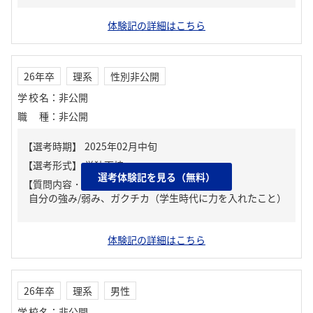
体験記の詳細はこちら
26年卒
理系
性別非公開
学校名
：
非公開
職種
：
非公開
選考体験記を見る（無料）
【質問内容・課題】
自分の強み/弱み、ガクチカ（学生時代に力を入れたこと）
体験記の詳細はこちら
26年卒
理系
男性
学校名
：
非公開