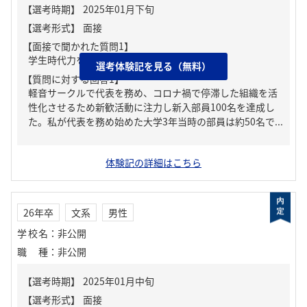
【面接で聞かれた質問1】
学生時代力を入れたこと
選考体験記を見る（無料）
【質問に対する回答1】
軽音サークルで代表を務め、コロナ禍で停滞した組織を活
性化させるため新歓活動に注力し新入部員100名を達成し
た。私が代表を務め始めた大学3年当時の部員は約50名で...
体験記の詳細はこちら
26年卒
文系
男性
学校名
：
非公開
職種
：
非公開