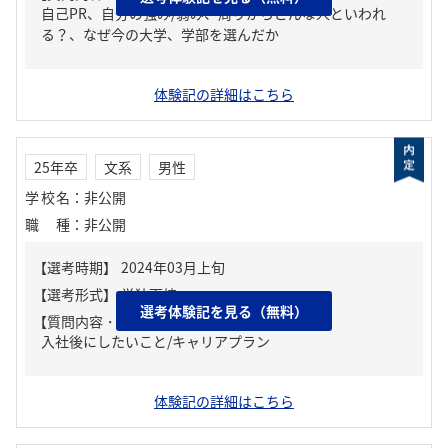
自己PR、自分の強み/弱み、周りからどんな人といわれ
る？、なぜ今の大学、学部を選んだか
体験記の詳細はこちら
25年卒
文系
男性
学校名
：
非公開
職種
：
非公開
選考体験記を見る（無料）
【質問内容・課題】
入社後にしたいこと/キャリアプラン
体験記の詳細はこちら