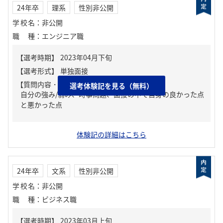
24年卒
理系
性別非公開
学校名
：
非公開
職種
：
エンジニア職
【質問内容・課題】
選考体験記を見る（無料）
自分の強み/弱み、時事問題、面接の中で自身の良かった点
と悪かった点
体験記の詳細はこちら
24年卒
文系
性別非公開
学校名
：
非公開
職種
：
ビジネス職