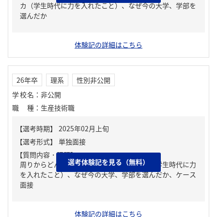
カ（学生時代に力を入れたこと）、なぜ今の大学、学部を
選んだか
体験記の詳細はこちら
26年卒
理系
性別非公開
学校名
：
非公開
職種
：
生産技術職
【質問内容・課題】
選考体験記を見る（無料）
周りからどんな人といわれる？、ガクチカ（学生時代に力
を入れたこと）、なぜ今の大学、学部を選んだか、ケース
面接
体験記の詳細はこちら