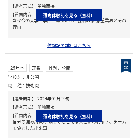
【質問内容・課題】
選考体験記を見る（無料）
なぜ今の大学、学部を選んだか、就活の軸/志望業界とその
理由
体験記の詳細はこちら
25年卒
理系
性別非公開
学校名
：
非公開
職種
：
技術職
【質問内容・課題】
選考体験記を見る（無料）
自分の強み/弱み、周りからどんな人といわれる？、チーム
で協力した出来事