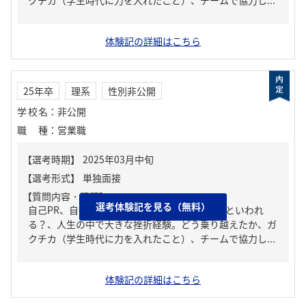
クチカ（学生時代に力を入れたこと）、チームで協力し...
体験記の詳細はこちら
25年卒
理系
性別非公開
学校名
：
非公開
職種
：
営業職
【質問内容・課題】
選考体験記を見る（無料）
自己PR、自分の強み/弱み、周りからどんな人といわれ
る？、人生の中で大きな挫折経験。どう乗り越えたか、ガ
クチカ（学生時代に力を入れたこと）、チームで協力し...
体験記の詳細はこちら