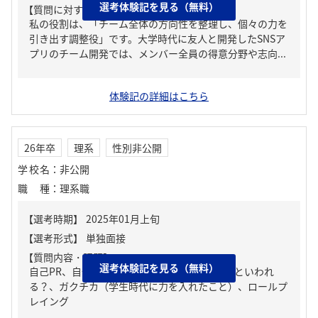
選考体験記を見る（無料）
【質問に対する回答1】
私の役割は、「チーム全体の方向性を整理し、個々の力を
引き出す調整役」です。大学時代に友人と開発したSNSア
プリのチーム開発では、メンバー全員の得意分野や志向...
体験記の詳細はこちら
26年卒
理系
性別非公開
学校名
：
非公開
職種
：
理系職
【質問内容・課題】
選考体験記を見る（無料）
自己PR、自分の強み/弱み、周りからどんな人といわれ
る？、ガクチカ（学生時代に力を入れたこと）、ロールプ
レイング