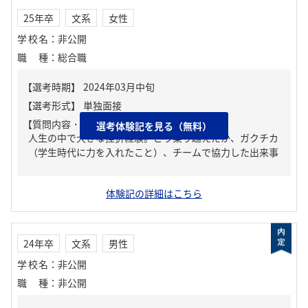
25年卒
文系
女性
学校名
：
非公開
職種
：
総合職
【質問内容・課題】
選考体験記を見る（無料）
人生の中で大きな挫折経験。どう乗り越えたか、ガクチカ
（学生時代に力を入れたこと）、チームで協力した出来事
体験記の詳細はこちら
24年卒
文系
男性
学校名
：
非公開
職種
：
非公開