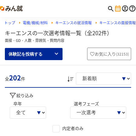
トップ
電機/機械/材料
キーエンスの就活情報
キーエンスの面接情報
キーエンスの一次選考情報一覧（全202件）
面接・GD・人数・雰囲気・質問内容
お気に入り
(
32153
)
体験記を投稿する
202
全
件
絞り込み
卒年
選考フェーズ
内定者のみ