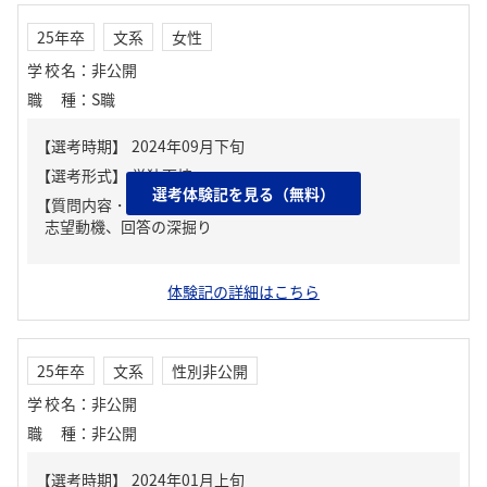
25年卒
文系
女性
学校名
：
非公開
職種
：
S職
選考体験記を見る（無料）
【質問内容・課題】
志望動機、回答の深掘り
体験記の詳細はこちら
25年卒
文系
性別非公開
学校名
：
非公開
職種
：
非公開