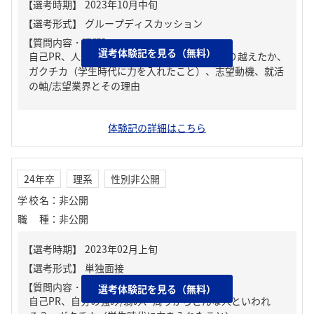
【質問内容・課題】
選考体験記を見る（無料）
自己PR、人生の中で大きな挫折経験。どう乗り越えたか、
ガクチカ（学生時代に力を入れたこと）、志望動機、就活
の軸/志望業界とその理由
体験記の詳細はこちら
24年卒
理系
性別非公開
学校名
：
非公開
職種
：
非公開
【質問内容・課題】
選考体験記を見る（無料）
自己PR、自分の強み/弱み、周りからどんな人といわれ