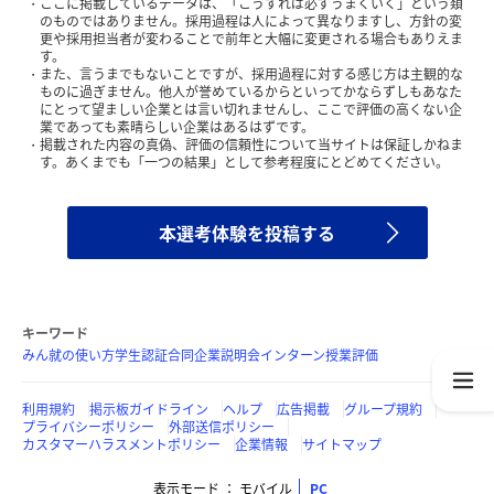
ここに掲載しているデータは、「こうすれば必ずうまくいく」という類
のものではありません。採用過程は人によって異なりますし、方針の変
更や採用担当者が変わることで前年と大幅に変更される場合もありえま
す。
また、言うまでもないことですが、採用過程に対する感じ方は主観的な
ものに過ぎません。他人が誉めているからといってかならずしもあなた
にとって望ましい企業とは言い切れませんし、ここで評価の高くない企
業であっても素晴らしい企業はあるはずです。
掲載された内容の真偽、評価の信頼性について当サイトは保証しかねま
す。あくまでも「一つの結果」として参考程度にとどめてください。
本選考体験を投稿する
キーワード
みん就の使い方
学生認証
合同企業説明会
インターン
授業評価
利用規約
掲示板ガイドライン
ヘルプ
広告掲載
グループ規約
プライバシーポリシー
外部送信ポリシー
カスタマーハラスメントポリシー
企業情報
サイトマップ
表示モード
モバイル
PC