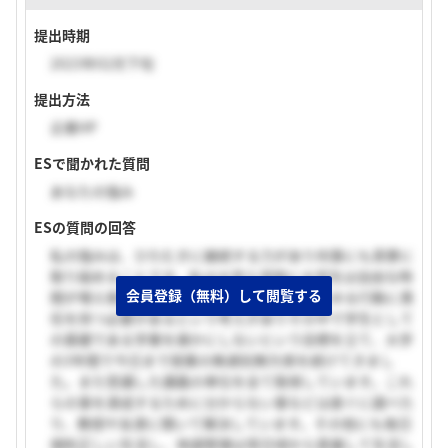
提出時期
2023年02月下旬
提出方法
企業HP
ESで聞かれた質問
あなたの強み
ESの質問の回答
私の強みは、ひたむきに継続する力があり何事にも真摯に
取り組めることです。私は大学入学時に大学生は自由な時
会員登録（無料）して閲覧する
間が増え様々なことに挑戦できる一方であらゆる行動に責
任を持つ必要があるという考えがありその中で学生として
の基礎である学業を疎かにしないという目標を立て、大学
の3年間で今日まで授業の無遅刻無欠席を続けてきまし
た。また受講した講義の単位を全て取得しています。これ
らの事を達成するために分からない事などは直ぐに調べた
り、教授や友達に聞いて解決しています。その他にも毎日
規則正しい生活し、体調管理は常日頃から意識して生活し