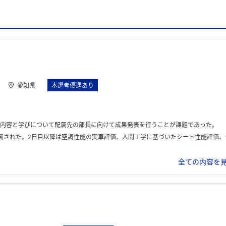
愛知県
本選考優遇あり
内容と学びについて配属先の部長に向けて成果発表を行うことが課題であった。
人間工学に基づいたシート性能評価、試験場での車両走行試験など、現場での実務を体験した。最終日には成果発表と参加者全員での共有会が行われた。
全ての内容を見