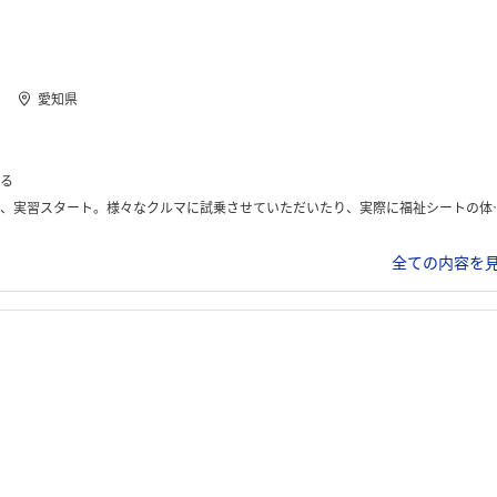
愛知県
る
3日目はシートの部品メーカーとの会議に参加させていただいたり、福祉シート搭載車の販売店に行き、お話を聞かせていただいたりしました。4日目は3D-CADを体験し、最終日の発表資料を作成しました。最終日は昼過ぎに発表があり、クロージングがありました。
全ての内容を見