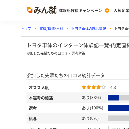
体験記投稿キャンペーン
人気企
トップ
電機/機械/材料
トヨタ車体の就活情報
トヨタ車
Post
Ranking
PickUp
投稿する
ランキングを見る
注目の企業特集
トヨタ車体のインターン体験記一覧-内定直
参加した先輩たちの口コミ・選考対策
Vote
参加した先輩たちの口コミ統計データ
投票する
動画で知ろう！業界・
オススメ度
4.3
あり(38%)
本選考の優遇
あり(100%)
選考
あり(0%)
給与