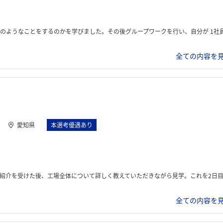
をするのかを学びました。その後グループワークを行い、自分が 1社員として何ができるかを考えました
全ての内容を見
愛知県
本選考優遇あり
まで行った。その後業務の準備を行い、バンパーのセンサ位置についての実験を行う。これをまとめて、5日目に課長クラスの前で発表。また、そののち他の学生と一緒にテーマの内容について共有会を行った
全ての内容を見