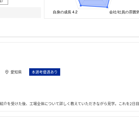
面）
愛知県
本選考優遇あり
まで行った。その後業務の準備を行い、バンパーのセンサ位置についての実験を行う。これをまとめて、5日目に課長クラスの前で発表。また、そののち他の学生と一緒にテーマの内容について共有会を行った