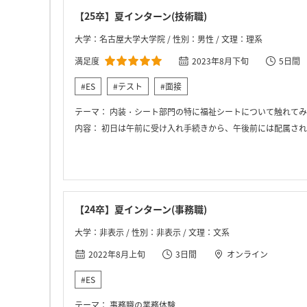
【25卒】夏インターン(技術職)
大学：名古屋大学大学院 / 性別：男性 / 文理：理系
満足度
2023年8月下旬
5日間
#ES
#テスト
#面接
テーマ：
内装・シート部門の特に福祉シートについて触れてみ
内容：
初日は午前に受け入れ手続きから、午後前には配属され、実習スタート。様々なクルマに試乗させていただいたり、実際に福祉シートの体験を当させていただいたりしました。2日目
【24卒】夏インターン(事務職)
大学：非表示 / 性別：非表示 / 文理：文系
2022年8月上旬
3日間
オンライン
#ES
テーマ：
事務職の業務体験