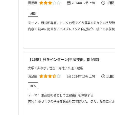
満足度
2024年12月上旬
1日間
#ES
テーマ：
新規顧客層にトヨタの車をどう提案するかという課題
内容：
初めに簡単なアイスブレイクと自己紹介、続いて事前視聴動画の振り返り、職種ごとのポイントをまとめてグル
【26卒】秋冬インターン(生産技術、開発職)
大学：非表示 / 性別：男性 / 文理：理系
満足度
2024年10月上旬
1日間
#ES
テーマ：
生産技術者として工程設計を体験する
内容：
車づくりの基礎を講義形式で聞いた。また、簡単にグループワークを行い、将来に欲しい車や設備を考