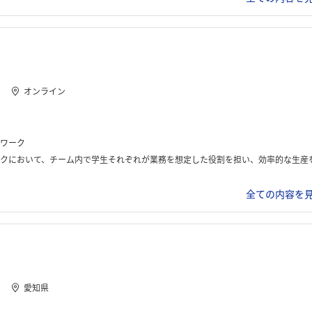
オンライン
ワーク
務を想定した役割を担い、効率的な生産を目指しました。最後には、なぜその手順を選んだのかについてまとめ、プレゼンテーションで発表しまし
全ての内容を見
愛知県