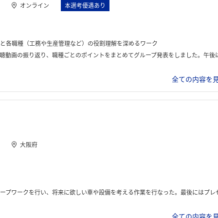
オンライン
本選考優遇あり
と各職種（工務や生産管理など）の役割理解を深めるワーク
ープ発表をしました。午後は車を誰にどう売るかを6人程度のチームで議論し、中間フィードバックをもらい、最終プレゼン、座談会、という1日のプログラムでし
全ての内容を見
大阪府
える作業を行なった。最後にはプレゼンテーションがあり、人事の方からフィードバックがあった。終わりはカフェで気軽に話したり、VR体験をしたりし
全ての内容を見