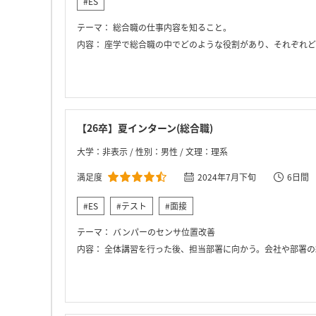
#ES
テーマ：
総合職の仕事内容を知ること。
内容：
座学で総合職の中でどのような役割があり、それぞれどのようなこと
【26卒】夏インターン(総合職)
大学：非表示 / 性別：男性 / 文理：理系
満足度
2024年7月下旬
6日間
#ES
#テスト
#面接
テーマ：
バンパーのセンサ位置改善
内容：
全体講習を行った後、担当部署に向かう。会社や部署の紹介を受けた後、工場全体について詳しく教えていただきながら見学。これを2日目