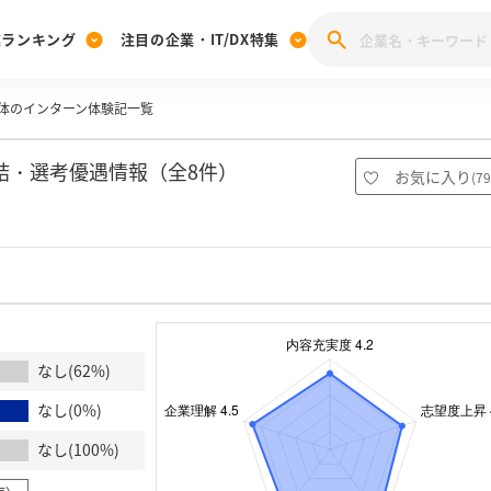
業ランキング
注目の企業・IT/DX特集
体のインターン体験記一覧
注目の企業特集
みんなのIT業界新卒就職人気企業ランキング
みんな
[27卒] 本選考体験記投稿キャンペーン
28卒 注目企業特集
27卒 注目企業特集
みんなのDX企業就職ブランド調査
結・選考優遇情報（全8件）
お気に入り
(
79
注目のIT・DX企業特集
28卒 IT・DX企業特集
27卒 IT・DX企業特集
28卒
みんなのIT業界新卒就職人気企業ランキング
みんな
企業研究
なし(62%)
なし(0%)
なし(100%)