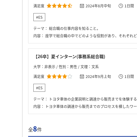
満足度
2024年8月中旬
1日間
#ES
テーマ：
総合職の仕事内容を知ること。
内容：
座学で総合職の中でどのような役割があり、それぞれどのようなこと
【26卒】夏インターン(事務系総合職)
大学：非表示 / 性別：男性 / 文理：文系
満足度
2024年9月上旬
1日間
#ES
テーマ：
トヨタ車体の企業説明と調達から販売までを体験する
内容：
トヨタ車体の調達から販売までのプロセスを模したワークにおいて、チーム内で学生それぞれが業
8
全
件