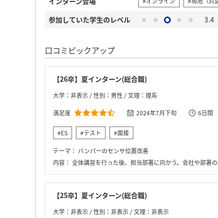
インターン会場
#オンライン
#現地（対
参加していた学生のレベル
3.4
口コミピックアップ
【26卒】夏インターン(総合職)
大学：非表示 / 性別：男性 / 文理：理系
満足度
2024年7月下旬
6日間
#ES
#テスト
#面接
テーマ：
バンパーのセンサ位置改善
内容：
全体講習を行った後、担当部署に向かう。会社や部署の紹介を受けた後、工場全体について詳しく教えていただきながら見学。これを2日目
【25卒】夏インターン(総合職)
大学：非表示 / 性別：非表示 / 文理：非表示