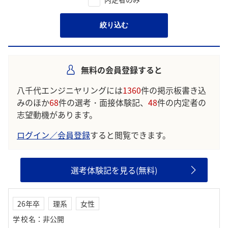
絞り込む
無料の会員登録すると
八千代エンジニヤリングには
1360
件の掲示板書き込
みのほか
68
件の選考・面接体験記、
48
件の内定者の
志望動機があります。
ログイン／会員登録
すると閲覧できます。
選考体験記を見る(無料)
26年卒
理系
女性
学校名
：
非公開