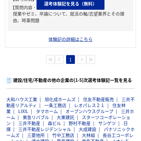
選考体験記を見る（無料）
【質問内容・課題】
授業やゼミ、卒論について、就活の軸/志望業界とその理
由、時事問題
体験記の詳細はこちら
1
建設/住宅/不動産の他の企業の[1-5]次選考体験記一覧を見る
大和ハウス工業
旭化成ホームズ
住友不動産販売
三井不
動産リアルティ
一条工務店
レオパレス２１
住友林
業
LIXIL
タマホーム
オープンハウスグループ
三井ホ
ーム
東急リバブル
大東建託
スターツコーポレーショ
ン
三井不動産
森ビル
野村不動産
サンゲツ
日
揮
三井不動産レジデンシャル
大成建設
パナソニックホ
ームズ
三菱地所
竹中工務店
大林組
長谷工コーポレ