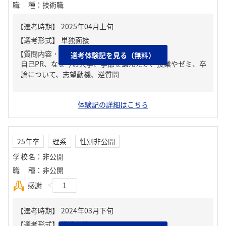
職種
：
技術職
【質問内容・課題】
選考体験記を見る（無料）
自己PR、なぜ今の大学、学部を選んだか、授業やゼミ、卒
論について、志望動機、逆質問
体験記の詳細はこちら
25年卒
理系
性別非公開
学校名
：
非公開
職種
：
非公開
感謝
1