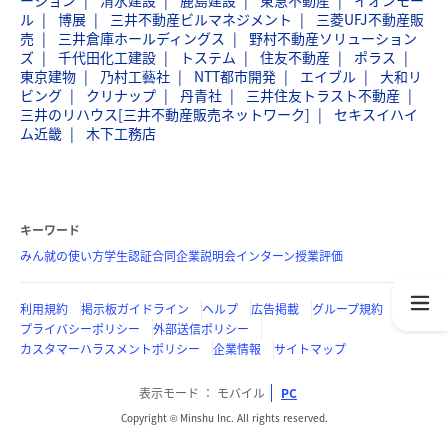
ーション
清水建設
鹿島建設
東急不動産
イオンモー
ル
博展
三井不動産ビルマネジメント
三菱UFJ不動産販
売
三井倉庫ホールディングス
野村不動産ソリューション
ズ
千代田化工建設
トステム
住友不動産
ポラス
東京建物
乃村工藝社
NTT都市開発
エイブル
大和リ
ビング
クリナップ
丹青社
三井住友トラスト不動産
三井のリハウス[三井不動産販売ネットワーク]
セキスイハイ
ム近畿
木下工務店
キーワード
みん就の使い方
学生認証
合同企業説明会
インターン
授業評価
利用規約
掲示板ガイドライン
ヘルプ
広告掲載
グループ規約
プライバシーポリシー
外部送信ポリシー
カスタマーハラスメントポリシー
企業情報
サイトマップ
表示モード
モバイル
PC
Copyright © Minshu Inc. All rights reserved.