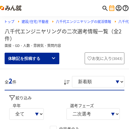
トップ
建設/住宅/不動産
八千代エンジニヤリングの就活情報
八千代
八千代エンジニヤリングの二次選考情報一覧（全2
件）
面接・GD・人数・雰囲気・質問内容
お気に入り
(
3043
)
体験記を投稿する
2
全
件
絞り込み
卒年
選考フェーズ
内定者のみ