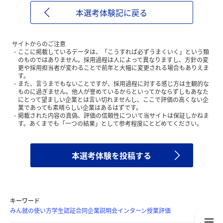
本選考体験記に戻る
サイトからのご注意
ここに掲載しているデータは、「こうすれば必ずうまくいく」という類
のものではありません。採用過程は人によって異なりますし、方針の変
更や採用担当者が変わることで前年と大幅に変更される場合もありえま
す。
また、言うまでもないことですが、採用過程に対する感じ方は主観的な
ものに過ぎません。他人が誉めているからといってかならずしもあなた
にとって望ましい企業とは言い切れませんし、ここで評価の高くない企
業であっても素晴らしい企業はあるはずです。
掲載された内容の真偽、評価の信頼性について当サイトは保証しかねま
す。あくまでも「一つの結果」として参考程度にとどめてください。
本選考体験を投稿する
キーワード
みん就の使い方
学生認証
合同企業説明会
インターン
授業評価