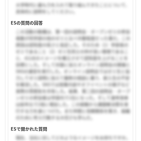
大学時代に最も力を入れて取り組んできたことについて、
具体的に説明をしてください。
ESの質問の回答
この活動の動機は、第一回の説明会・オープンゼミの参加
者数が同学部の他のゼミと比べ半数程度だった事だ。この
原因は認知度の低さと仮定した。そのため（1）学部長の
ゼミであること（2）ゼミ生同士の仲が良い環境であるこ
と、の2点のイメージを確立させて認知度を上げることを
目標とした。そして対面に加えオンライン説明会の開催と
SNSの運営を実行した。オンライン説明会ではゼミ生と協
力してゼミ説明に加えて履修の相談に乗り、新入生の不安
を解消した。SNSでは授業内容やオフイベントの様子など
実際の雰囲気を共有した。結果、第二回の説明会・オープ
ンゼミの参加者は学部内で1位になった。そして選考倍率
は前年比で2倍に増加した。この経験から課題解決策を実
行する力を身につけた。また仲間と信頼関係を築き、組織
のために考え行動する大切さも学んだ。
ESで聞かれた質問
現在、当社に対してどのようなイメージをお持ちですか。