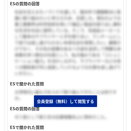
ESの質問の回答
社会を支えるモノづくりを通して、国内外で課題解決と発
展に取り組みたいと考えたため、志望した。貴社のような
重工業業界は科学技術を用いて幅広い製品を創り出し便利
な生活を社会に提供している。そこで、完成品メーカーと
して数多のサプライヤーと手を取り合い、ワンチームとし
て他では成し遂げられない未来社会を実現したい。顧客だ
けでなく、その先の産業のあるべき姿を追求して明確な未
来像を持つ貴社の社員として、私の強みである「コミュニ
ケーション能力」を活かしながら、サプライヤーなどの多
くの関係者が共に成長していけるような仕事を成し遂げて
いきたい。
ESで聞かれた質問
大学時代に最も力を入れて取り組んできたことは何です
か。
会員登録（無料）して閲覧する
ESの質問の回答
ゼミ長として新入生の応募者数向上に努めたこと。
ESで聞かれた質問