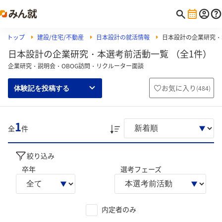
トップ
建設/住宅/不動産
日本設計の就活情報
日本設計の企業研究・
日本設計の企業研究・本選考前活動一覧 （全1件）
企業研究・説明会・OBOG訪問・リクルーター面談
お気に入り
(
484
)
体験記を投稿する
1
全
件
絞り込み
卒年
選考フェーズ
内定者のみ