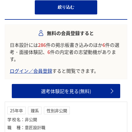
絞り込む
無料の会員登録すると
日本設計には
286
件の掲示板書き込みのほか
6
件の選
考・面接体験記、
6
件の内定者の志望動機がありま
す。
ログイン／会員登録
すると閲覧できます。
選考体験記を見る(無料)
25年卒
理系
性別非公開
学校名
：
非公開
職種
：
意匠設計職