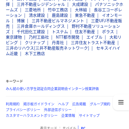
揮
三井不動産レジデンシャル
大成建設
パナソニックホ
ームズ
三菱地所
竹中工務店
大林組
長谷工コーポレ
ーション
清水建設
鹿島建設
東急不動産
イオンモー
ル
博展
三井不動産ビルマネジメント
三菱UFJ不動産販
売
三井倉庫ホールディングス
野村不動産ソリューション
ズ
千代田化工建設
トステム
住友不動産
ポラス
東京建物
乃村工藝社
NTT都市開発
エイブル
大和リ
ビング
クリナップ
丹青社
三井住友トラスト不動産
三井のリハウス[三井不動産販売ネットワーク]
セキスイハイ
ム近畿
木下工務店
キーワード
みん就の使い方
学生認証
合同企業説明会
インターン
授業評価
利用規約
掲示板ガイドライン
ヘルプ
広告掲載
グループ規約
プライバシーポリシー
外部送信ポリシー
カスタマーハラスメントポリシー
企業情報
サイトマップ
表示モード
モバイル
PC