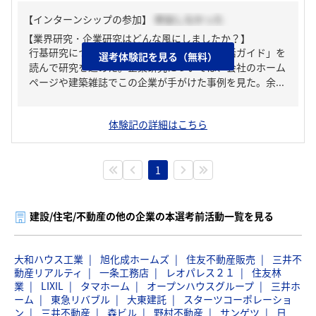
【インターンシップの参加】
参加しなかった
【業界研究・企業研究はどんな風にしましたか？】
行基研究については、「建築学生のための就活ガイド」を
選考体験記を見る（無料）
読んで研究を進めた。企業研究については、会社のホーム
ページや建築雑誌でこの企業が手がけた事例を見た。余...
体験記の詳細はこちら
1
建設/住宅/不動産の他の企業の本選考前活動一覧を見る
大和ハウス工業
旭化成ホームズ
住友不動産販売
三井不
動産リアルティ
一条工務店
レオパレス２１
住友林
業
LIXIL
タマホーム
オープンハウスグループ
三井ホ
ーム
東急リバブル
大東建託
スターツコーポレーショ
ン
三井不動産
森ビル
野村不動産
サンゲツ
日