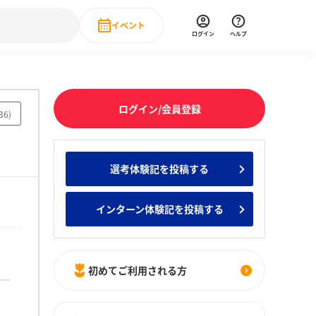
イベント
ログイン
ヘルプ
Event
の新卒就職人気企業ランキング
みんなのインターン人気企業ランキン
直近のイベント一覧
ログイン/会員登録
36
)
もっと見る
 IT・DX現場社員インタビュー
選考体験記を投稿する
の新卒就職人気企業ランキング
みんなのインターン人気企業ランキン
インターン体験記を投稿する
初めてご利用される方