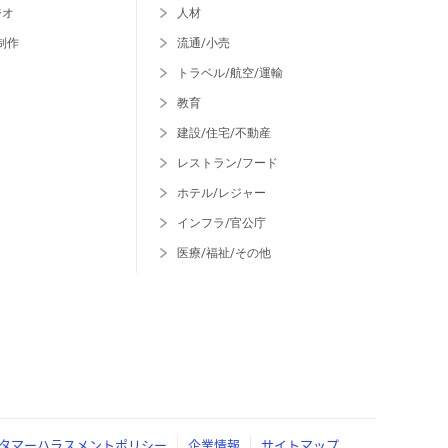
ジオ
人材
制作
流通/小売
トラベル/航空/運輸
教育
建設/住宅/不動産
レストラン/フード
ホテル/レジャー
インフラ/官公庁
医療/福祉/その他
タマーハラスメントポリシー
企業情報
サイトマップ