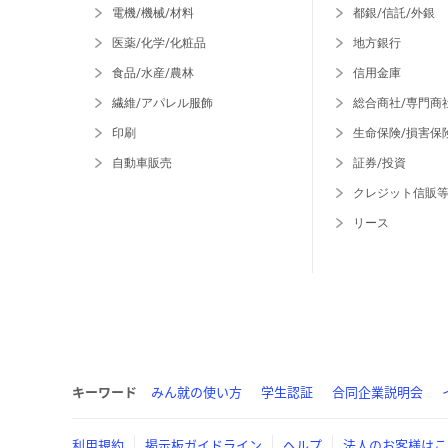
電機/機械/材料
都銀/信託/外銀
医薬/化学/化粧品
地方銀行
食品/水産/農林
信用金庫
繊維/アパレル服飾
総合商社/専門商
印刷
生命保険/損害保
自動車販売
証券/投資
クレジット信販
リース
キーワード
みん就の使い方
学生認証
合同企業説明会
利用規約
掲示板ガイドライン
ヘルプ
法人のお客様はこ