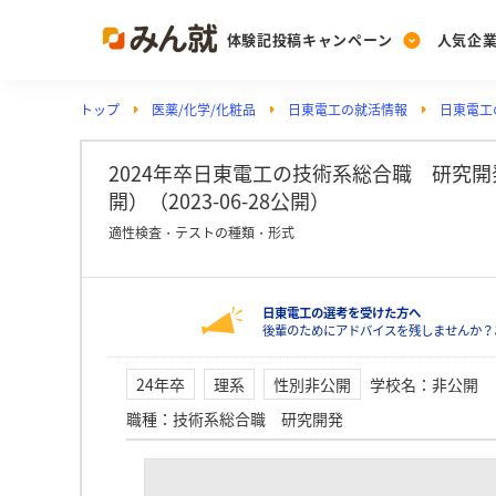
体験記投稿キャンペーン
人気企
トップ
医薬/化学/化粧品
日東電工の就活情報
日東電工の
Post
Ranking
PickUp
投稿する
ランキングを見る
注目の企業特集
2024年卒日東電工の技術系総合職 研究
開）（2023-06-28公開）
適性検査・テストの種類・形式
Vote
投票する
日東電工の選考を受けた方へ
動画で知ろう！業界・
後輩のためにアドバイスを残しませんか？
24年卒
理系
性別非公開
学校名
：
非公開
職種
：
技術系総合職 研究開発