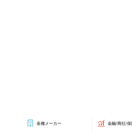
各種メーカー
金融/商社/保