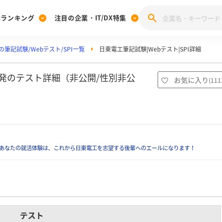
業ランキング
注目の企業・IT/DX特集
筆記試験/Webテスト/SPI一覧
日東電工筆記試験|Webテスト|SPI詳細
注目の企業特集
みんなのIT業界新卒就職人気企業ランキング
みんな
[27卒] 本選考体験記投稿キャンペーン
28卒 注目企業特集
27卒 注目企業特集
みんなのDX企業就職ブランド調査
開発のテスト詳細（非公開/性別非公
お気に入り
(
111
注目のIT・DX企業特集
28卒 IT・DX企業特集
27卒 IT・DX企業特集
28卒
みんなのIT業界新卒就職人気企業ランキング
みんな
企業研究
あなたの就活体験は、これから日東電工を志望する後輩へのエールになります！
テスト