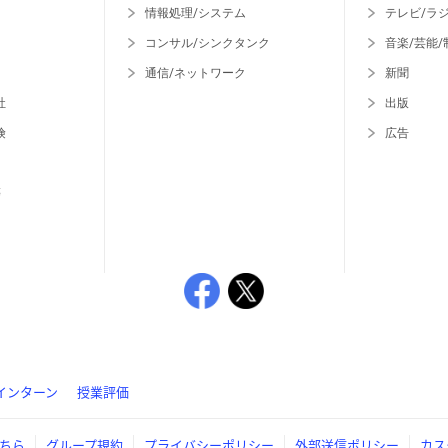
情報処理/システム
テレビ/ラ
コンサル/シンクタンク
音楽/芸能/
通信/ネットワーク
新聞
社
出版
険
広告
等
インターン
授業評価
ちら
グループ規約
プライバシーポリシー
外部送信ポリシー
カス