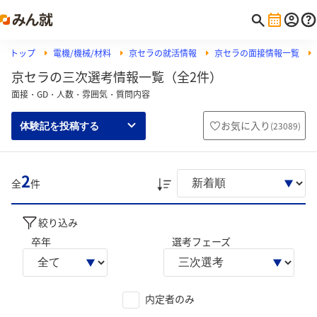
トップ
電機/機械/材料
京セラの就活情報
京セラの面接情報一覧
京セラの三次選考情報一覧（全2件）
面接・GD・人数・雰囲気・質問内容
お気に入り
(
23089
)
体験記を投稿する
2
全
件
絞り込み
卒年
選考フェーズ
内定者のみ