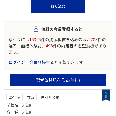
絞り込む
無料の会員登録すると
京セラには
15305
件の掲示板書き込みのほか
708
件の
選考・面接体験記、
498
件の内定者の志望動機があり
ます。
ログイン／会員登録
すると閲覧できます。
選考体験記を見る(無料)
25年卒
文系
性別非公開
学校名
：
非公開
職種
：
非公開