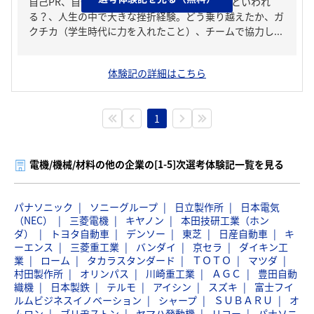
自己PR、自分の強み/弱み、周りからどんな人といわれ
る？、人生の中で大きな挫折経験。どう乗り越えたか、ガ
クチカ（学生時代に力を入れたこと）、チームで協力し...
体験記の詳細はこちら
1
電機/機械/材料の他の企業の[1-5]次選考体験記一覧を見る
パナソニック
ソニーグループ
日立製作所
日本電気
（NEC）
三菱電機
キヤノン
本田技研工業（ホン
ダ）
トヨタ自動車
デンソー
東芝
日産自動車
キ
ーエンス
三菱重工業
バンダイ
京セラ
ダイキン工
業
ローム
タカラスタンダード
ＴＯＴＯ
マツダ
村田製作所
オリンパス
川崎重工業
ＡＧＣ
豊田自動
織機
日本製鉄
テルモ
アイシン
スズキ
富士フイ
ルムビジネスイノベーション
シャープ
ＳＵＢＡＲＵ
オ
ムロン
ブリヂストン
ヤマハ発動機
リコー
パナソニ