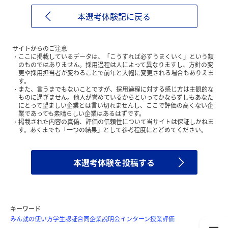
本選考体験記に戻る
サイトからのご注意
ここに掲載しているデータは、「こうすれば必ずうまくいく」という類
のものではありません。採用過程は人によって異なりますし、方針の変
更や採用担当者が変わることで前年と大幅に変更される場合もありえま
す。
また、言うまでもないことですが、採用過程に対する感じ方は主観的な
ものに過ぎません。他人が誉めているからといってかならずしもあなた
にとって望ましい企業とは言い切れませんし、ここで評価の高くない企
業であっても素晴らしい企業はあるはずです。
掲載された内容の真偽、評価の信頼性について当サイトは保証しかねま
す。あくまでも「一つの結果」として参考程度にとどめてください。
本選考体験を投稿する
キーワード
みん就の使い方
学生認証
合同企業説明会
インターン
授業評価