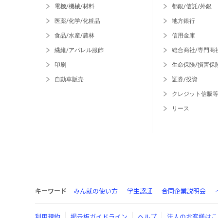
電機/機械/材料
都銀/信託/外銀
医薬/化学/化粧品
地方銀行
食品/水産/農林
信用金庫
繊維/アパレル服飾
総合商社/専門商
印刷
生命保険/損害保
自動車販売
証券/投資
クレジット信販
リース
キーワード
みん就の使い方
学生認証
合同企業説明会
利用規約
掲示板ガイドライン
ヘルプ
法人のお客様はこ