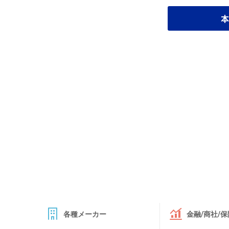
本
各種メーカー
金融/商社/保