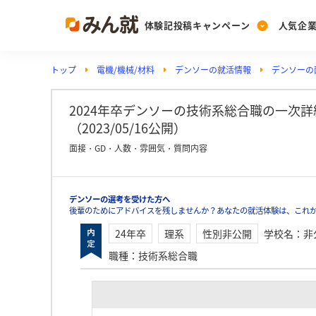
体験記投稿キャンペーン
人気企
トップ
電機/機械/材料
デンソーの就活情報
デンソーの
Post
Ranking
PickUp
投稿する
ランキングを見る
注目の企業特集
2024年卒デンソーの技術系総合職の一次
（2023/05/16公開）
面接・GD・人数・雰囲気・質問内容
Vote
投票する
デンソーの選考を受けた方へ
動画で知ろう！業界・
後輩のためにアドバイスを残しませんか？あなたの就活体験は、これ
24年卒
理系
性別非公開
学校名
：
非
職種
：
技術系総合職