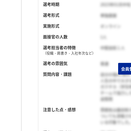
選考時期
2023年01月中旬
選考形式
単独面接
実施形式
オンライン
面接官の人数
1人
選考担当者の特徴
中堅技術１人
（役職・肩書き・入社年次など）
選考の雰囲気
普通
質問内容・課題
自分の強み/弱み
人生の中で大き
ガクチカ（学生
チームで協力し
逆質問
注意した点・感想
雰囲気は最初和
ついても深堀さ
いる印象でした