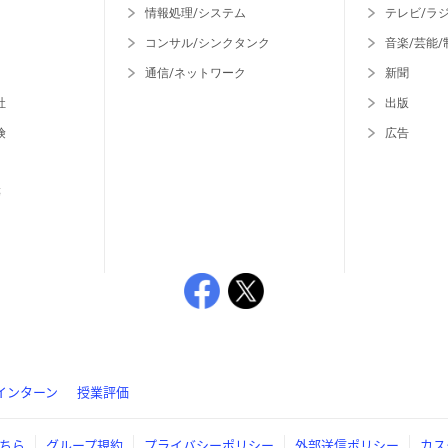
情報処理/システム
テレビ/ラ
コンサル/シンクタンク
音楽/芸能/
通信/ネットワーク
新聞
社
出版
険
広告
等
インターン
授業評価
ちら
グループ規約
プライバシーポリシー
外部送信ポリシー
カス