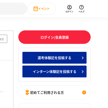
イベント
ログイン
ヘルプ
Event
の新卒就職人気企業ランキング
みんなのインターン人気企業ランキン
直近のイベント一覧
ログイン/会員登録
83
)
もっと見る
 IT・DX現場社員インタビュー
選考体験記を投稿する
の新卒就職人気企業ランキング
みんなのインターン人気企業ランキン
インターン体験記を投稿する
初めてご利用される方