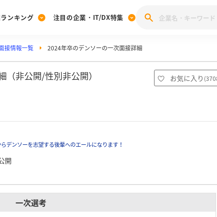
業ランキング
注目の企業・IT/DX特集
面接情報一覧
2024年卒のデンソーの一次面接詳細
注目の企業特集
みんなのIT業界新卒就職人気企業ランキング
みんな
[27卒] 本選考体験記投稿キャンペーン
28卒 注目企業特集
27卒 注目企業特集
みんなのDX企業就職ブランド調査
詳細（非公開/性別非公開）
お気に入り
(
370
注目のIT・DX企業特集
28卒 IT・DX企業特集
27卒 IT・DX企業特集
28卒
みんなのIT業界新卒就職人気企業ランキング
みんな
企業研究
からデンソーを志望する後輩へのエールになります！
公開
一次選考