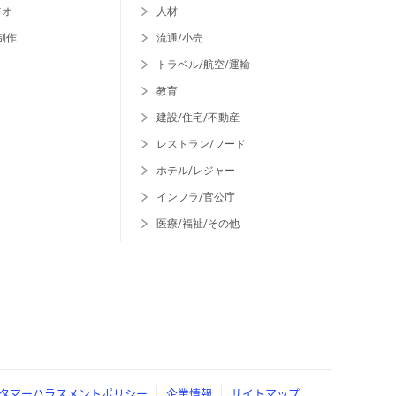
ジオ
人材
制作
流通/小売
トラベル/航空/運輸
教育
建設/住宅/不動産
レストラン/フード
ホテル/レジャー
インフラ/官公庁
医療/福祉/その他
タマーハラスメントポリシー
企業情報
サイトマップ