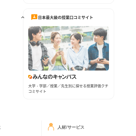
日本最大級の授業口コミサイト
大学・学部／授業／先生別に探せる授業評価クチ
コミサイト
ミ
人材/サービス