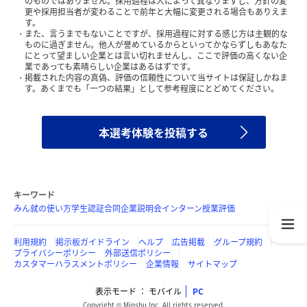
のものではありません。採用過程は人によって異なりますし、方針の変
更や採用担当者が変わることで前年と大幅に変更される場合もありえま
す。
また、言うまでもないことですが、採用過程に対する感じ方は主観的な
ものに過ぎません。他人が誉めているからといってかならずしもあなた
にとって望ましい企業とは言い切れませんし、ここで評価の高くない企
業であっても素晴らしい企業はあるはずです。
掲載された内容の真偽、評価の信頼性について当サイトは保証しかねま
す。あくまでも「一つの結果」として参考程度にとどめてください。
本選考体験を投稿する
キーワード
みん就の使い方
学生認証
合同企業説明会
インターン
授業評価
利用規約
掲示板ガイドライン
ヘルプ
広告掲載
グループ規約
プライバシーポリシー
外部送信ポリシー
カスタマーハラスメントポリシー
企業情報
サイトマップ
表示モード
モバイル
PC
Copyright © Minshu Inc. All rights reserved.