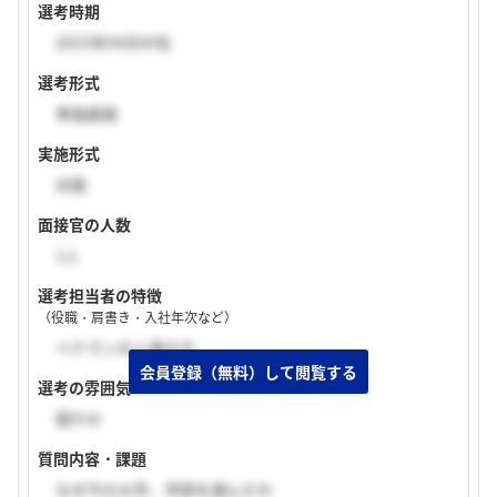
選考時期
2023年04月中旬
選考形式
単独面接
実施形式
対面
面接官の人数
1人
選考担当者の特徴
（役職・肩書き・入社年次など）
ベテランの人事の方
選考の雰囲気
穏やか
質問内容・課題
なぜ今の大学、学部を選んだか