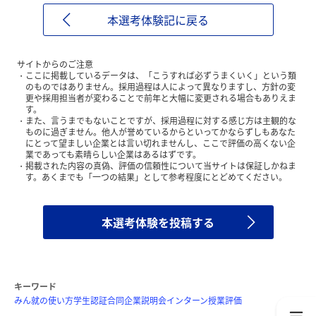
本選考体験記に戻る
サイトからのご注意
ここに掲載しているデータは、「こうすれば必ずうまくいく」という類
のものではありません。採用過程は人によって異なりますし、方針の変
更や採用担当者が変わることで前年と大幅に変更される場合もありえま
す。
また、言うまでもないことですが、採用過程に対する感じ方は主観的な
ものに過ぎません。他人が誉めているからといってかならずしもあなた
にとって望ましい企業とは言い切れませんし、ここで評価の高くない企
業であっても素晴らしい企業はあるはずです。
掲載された内容の真偽、評価の信頼性について当サイトは保証しかねま
す。あくまでも「一つの結果」として参考程度にとどめてください。
本選考体験を投稿する
キーワード
みん就の使い方
学生認証
合同企業説明会
インターン
授業評価