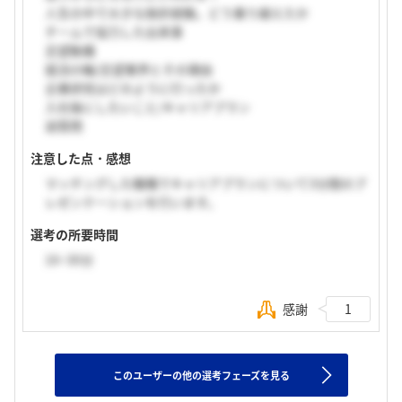
人生の中で大きな挫折経験。どう乗り越えたか
チームで協力した出来事
志望動機
就活の軸/志望業界とその理由
企業研究はどのように行ったか
入社後にしたいこと/キャリアプラン
逆質問
注意した点・感想
マッチングした職種でキャリアプランについて3分間のプ
レゼンテーションを行います。
選考の所要時間
16~30分
感謝
1
このユーザーの他の選考フェーズを見る