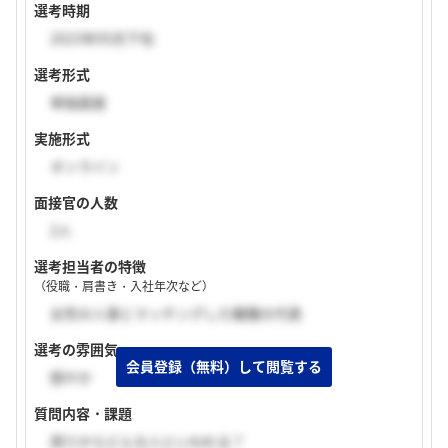
選考時期
2023年05月下旬
選考形式
単独面接
実施形式
オンライン
面接官の人数
2人
選考担当者の特徴
（役職・肩書き・入社年次など）
女性の人事とマッチングした職種の代表
選考の雰囲気
穏やか
質問内容・課題
周りからどんな人といわれる？