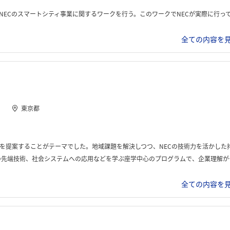
事例について理解を深めることができる。インターンシップの後半では、課題を解決するためのグループワークを実施する。その後、部署の社員の方に向けて発表を行た目の資料作りに取り組み、最終的にプレゼンをを実施する
全ての内容を見
東京都
ーマでした。地域課題を解決しつつ、NECの技術力を活かした持続可能な都市づくりのビジョンを構想する内容でした
した。 3日目からはグループワークに移り、参加者同士でアイデアを出し合いながら新たなスマートシティ事業を具体的に構想しました。 4日目はさらに議論を深め、最終日はプレゼンテーション形式で成果を発表しました。
全ての内容を見