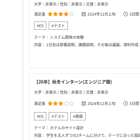
大学：非表示 / 性別：非表示 / 文理：非表示
満足度
2024年12月上旬
3日間
#ES
#テスト
テーマ：
システム開発の体験
内容：
1日目は部署説明、課題説明、その後は議論、資料作成 
【26卒】秋冬インターン(エンジニア職)
大学：非表示 / 性別：非表示 / 文理：非表示
満足度
2024年12月上旬
3日間
#ES
#テスト
#面接
テーマ：
ホテルのサイト設計
内容：
学生を五人ずつの2チームに分けて、テーマに沿った設計を行う。 はじめに自己紹介やアイスブレイクをし、その後オリエンテーションをして午前中は終了。午後はチームに分かれて設計を行い、社員の方が顧客となり、顧客折衝などを行った。 二日目は