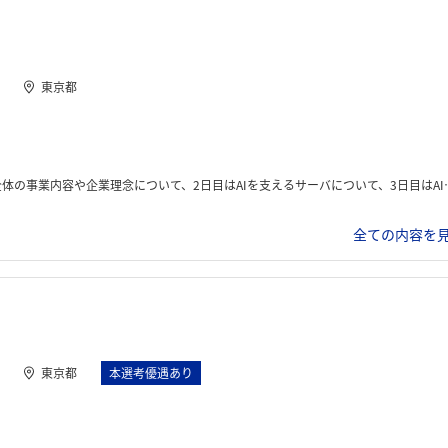
東京都
容や企業理念について、2日目はAIを支えるサーバについて、3日目はAIを用いた開発体験を行なった。
全ての内容を見
東京都
本選考優遇あり