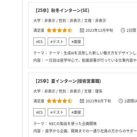
【25卒】秋冬インターン(SE)
大学：非表示 / 性別：非表示 / 文理：非表示
満足度
2023年12月中旬
2日間
#ES
#テスト
#面接
テーマ：
テーマ：生成Aiを活用した新しい働き方をデザインしよ
内容：
一日目は座学中心で、配属部署が行っている仕事内容や
【25卒】夏インターン(技術営業職)
大学：非表示 / 性別：非表示 / 文理：理系
満足度
2023年8月下旬
2週間
#ES
#テスト
#面接
テーマ：
NECの製品を使った企画開発
内容：
座学から企画、開発までの一通り社員の方からのサポー