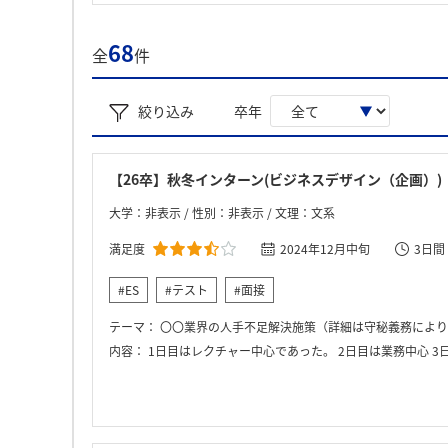
68
全
件
絞り込み
卒年
【26卒】秋冬インターン(ビジネスデザイン（企画）)
大学：非表示 / 性別：非表示 / 文理：文系
満足度
2024年12月中旬
3日間
#ES
#テスト
#面接
テーマ：
〇〇業界の人手不足解決施策（詳細は守秘義務により
内容：
1日目はレクチャー中心であった。 2日目は業務中心 3