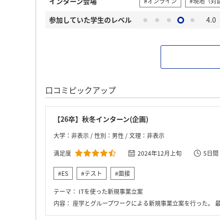
インターン会場
#オンライン
#現地（対
参加していた学生のレベル
4.0
口コミピックアップ
【26卒】秋冬インターン(企画)
大学：非表示 / 性別：男性 / 文理：非表示
満足度
2024年12月上旬
5日間
#ES
#テスト
#面接
テーマ：
ITを使った新規事業立案
内容：
座学とグループワークによる新規事業立案を行った。 最終的には、役員の