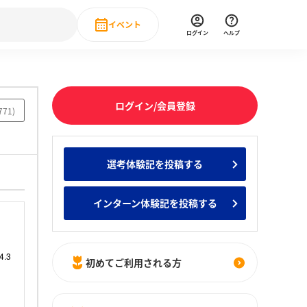
イベント
ログイン
ヘルプ
Event
の新卒就職人気企業ランキング
みんなのインターン人気企業ランキン
直近のイベント一覧
ログイン/会員登録
771
)
もっと見る
 IT・DX現場社員インタビュー
選考体験記を投稿する
の新卒就職人気企業ランキング
みんなのインターン人気企業ランキン
インターン体験記を投稿する
初めてご利用される方