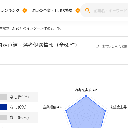
業ランキング
注目の企業・IT/DX特集
本電気（NEC）のインターン体験記一覧
注目の企業特集
みんなのIT業界新卒就職人気企業ランキング
みんな
[27卒] 本選考体験記投稿キャンペーン
28卒 注目企業特集
27卒 注目企業特集
みんなのDX企業就職ブランド調査
内定直結・選考優遇情報（全68件）
お気に入り
(
39
注目のIT・DX企業特集
28卒 IT・DX企業特集
27卒 IT・DX企業特集
28卒
みんなのIT業界新卒就職人気企業ランキング
みんな
企業研究
なし(50%)
なし(0%)
なし(86%)