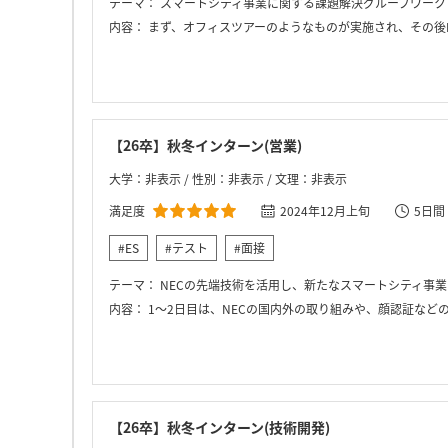
テーマ：
スマートシティ事業に関する課題解決グループワーク
内容：
まず、オフィスツアーのようなものが実施され、その後NECのスマートシティ事業に関するワークを行う。このワークでNECが実際に行っている
【26卒】秋冬インターン(営業)
大学：非表示 / 性別：非表示 / 文理：非表示
満足度
2024年12月上旬
5日間
#ES
#テスト
#面接
テーマ：
NECの先端技術を活用し、新たなスマートシティ事業を提案することがテ
内容：
1～2日目は、NECの国内外の取り組みや、顔認証などの先端技術、社会システムへの応用などを学ぶ座学中心のプログラムで、企業理解が深まりま
【26卒】秋冬インターン(技術開発)