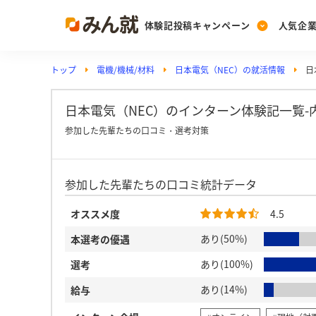
体験記投稿キャンペーン
人気企
トップ
電機/機械/材料
日本電気（NEC）の就活情報
日
Post
Ranking
PickUp
投稿する
ランキングを見る
注目の企業特集
日本電気（NEC）のインターン体験記一覧-
参加した先輩たちの口コミ・選考対策
Vote
参加した先輩たちの口コミ統計データ
投票する
動画で知ろう！業界・
オススメ度
4.5
あり(50%)
本選考の優遇
あり(100%)
選考
あり(14%)
給与