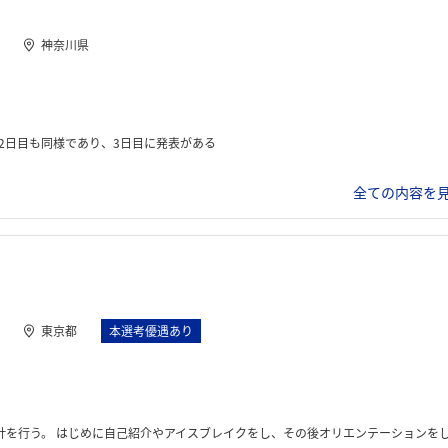
神奈川県
2日目も同様であり、3日目に発表がある
全ての内容を見
東京都
本選考優遇あり
、1日目に引き続き、チームに分かれて設計を行った。二日目も顧客（社員）との折衝を行った。 昼食後は、現段階での成果物の発表を社員の方に対して行った。質問時間も設けられた。 三日目は、午前中はプレゼンテーションの準備。昼食後、一人一人プレゼン発表を行った。 発表後、オンライン座談会があり。最後に部長との個人面談があった。面談の中で志望度など聞かれ