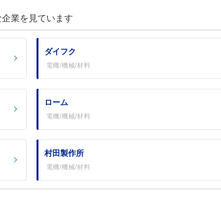
な企業を見ています
ダイフク
電機/機械/材料
ローム
電機/機械/材料
村田製作所
電機/機械/材料