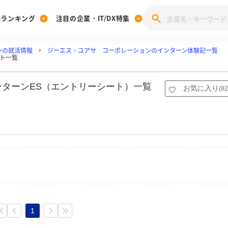
業ランキング
注目の企業・IT/DX特集
ンの就活情報
ジーエス・ユアサ コーポレーションのインターン体験記一覧
注目の企業特集
ト一覧
みんなのIT業界新卒就職人気企業ランキング
みんな
[27卒] 本選考体験記投稿キャンペーン
28卒 注目企業特集
27卒 注目企業特集
みんなのDX企業就職ブランド調査
ターンES（エントリーシート）一覧
お気に入り
(
82
注目のIT・DX企業特集
28卒 IT・DX企業特集
27卒 IT・DX企業特集
28卒
みんなのIT業界新卒就職人気企業ランキング
みんな
企業研究
1