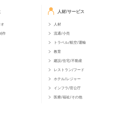
ミ
人材/サービス
ジオ
人材
制作
流通/小売
トラベル/航空/運輸
教育
建設/住宅/不動産
レストラン/フード
ホテル/レジャー
インフラ/官公庁
医療/福祉/その他