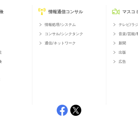
険
情報通信コンサル
マスコ
情報処理/システム
テレビ/ラ
コンサル/シンクタンク
音楽/芸能/
通信/ネットワーク
新聞
社
出版
険
広告
等