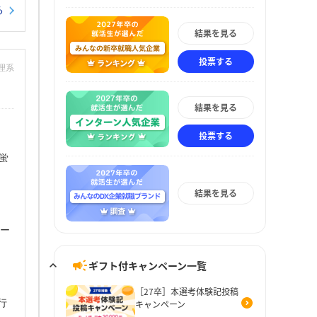
る
結果を見る
投票する
：理系
結果を見る
投票する
蛍
結果を見る
リー
ギフト付キャンペーン一覧
［27卒］本選考体験記投稿
行
キャンペーン