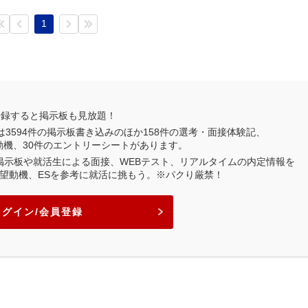
1
登録すると掲示板も見放題！
は
3594
件の掲示板書き込みのほか
158
件の選考・面接体験記、
動機、
30
件のエントリーシートがあります。
業掲示板や就活生による面接、WEBテスト、リアルタイムの内定情報を
望動機、ESを参考に就活に挑もう。※パクり厳禁！
ログイン/会員登録