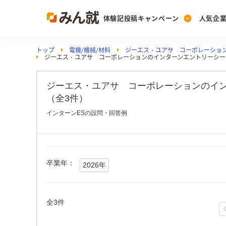
体験記投稿キャンペーン
人気企
トップ
電機/機械/材料
ジーエス・ユアサ コーポレーショ
Post
Ranking
PickUp
ジーエス・ユアサ コーポレーションのインターンエントリーシー
投稿する
ランキングを見る
注目の企業特集
ジーエス・ユアサ コーポレーションのイン
（全3件）
Vote
インターンESの設問・回答例
投票する
動画で知ろう！業界・
卒業年：
2026年
全3件