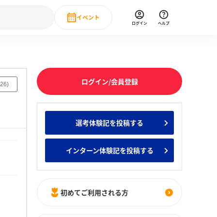
イベント
ログイン
ヘルプ
Event
の新卒就職人気企業ランキング
みんなのインターン人気企業ランキン
直近のイベント一覧
ログイン/会員登録
もっと見る
26
)
 IT・DX現場社員インタビュー
の新卒就職人気企業ランキング
みんなのインターン人気企業ランキン
選考体験記を投稿する
インターン体験記を投稿する
初めてご利用される方