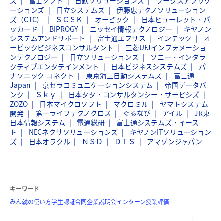
ズ
富士ソフト
日鉄ソリューションズ
ワークスアプリケ
ーションズ
日立システムズ
伊藤忠テクノソリューション
ズ（CTC）
ＳＣＳＫ
オービック
日本ヒューレット・パ
ッカード
BIPROGY
ニッセイ情報テクノロジー
キヤノン
システムアンドサポート
富士通エフサス
インテック
オ
ービックビジネスコンサルタント
三菱UFJインフォメーショ
ンテクノロジー
日立ソリューションズ
ソニー・インタラ
クティブエンタテインメント
日本ビジネスシステムズ
パ
ナソニック コネクト
東京海上日動システムズ
富士通
Japan
京セラコミュニケーションシステム
帝国データバ
ンク
Ｓｋｙ
日本タタ・コンサルタンシー・サービシズ
ZOZO
日本マイクロソフト
マクロミル
ヤマトシステム
開発
第一ライフテクノクロス
ぐるなび
アイル
JR東
日本情報システム
電通総研
富士通システムズ・イース
ト
NECネクサソリューションズ
キヤノンITソリューション
ズ
日本オラクル
ＮＳＤ
ＤＴＳ
アマゾンジャパン
キーワード
みん就の使い方
学生認証
合同企業説明会
インターン
授業評価