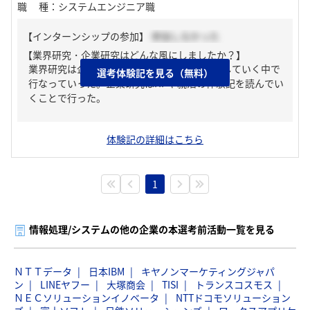
職種
：
システムエンジニア職
【インターンシップの参加】
参加しなかった
【業界研究・企業研究はどんな風にしましたか？】
業界研究は企業説明会やインターンシップをしていく中で
選考体験記を見る（無料）
行なっていった。企業研究はHPや就活の体験記を読んでい
くことで行った。
体験記の詳細はこちら
1
情報処理/システムの他の企業の本選考前活動一覧を見る
ＮＴＴデータ
日本IBM
キヤノンマーケティングジャパ
ン
LINEヤフー
大塚商会
TISI
トランスコスモス
ＮＥＣソリューションイノベータ
NTTドコモソリューション