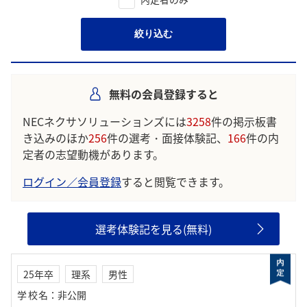
絞り込む
無料の会員登録すると
NECネクサソリューションズには
3258
件の掲示板書
き込みのほか
256
件の選考・面接体験記、
166
件の内
定者の志望動機があります。
ログイン／会員登録
すると閲覧できます。
選考体験記を見る(無料)
25年卒
理系
男性
学校名
：
非公開