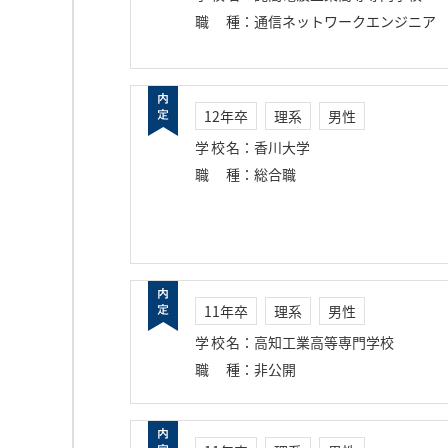
職種
：
通信ネットワークエンジニア
12年卒
理系
男性
学校名
：
香川大学
職種
：
総合職
11年卒
理系
男性
学校名
：
高知工業高等専門学校
職種
：
非公開