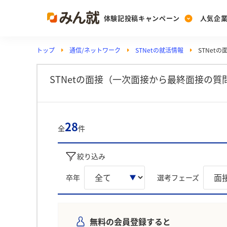
体験記投稿キャンペーン
人気企
トップ
通信/ネットワーク
STNetの就活情報
STNet
Post
Ranking
PickUp
投稿する
ランキングを見る
注目の企業特集
STNetの面接（一次面接から最終面接の質
Vote
28
全
件
投票する
動画で知ろう！業界・
絞り込み
卒年
選考フェーズ
無料の会員登録すると