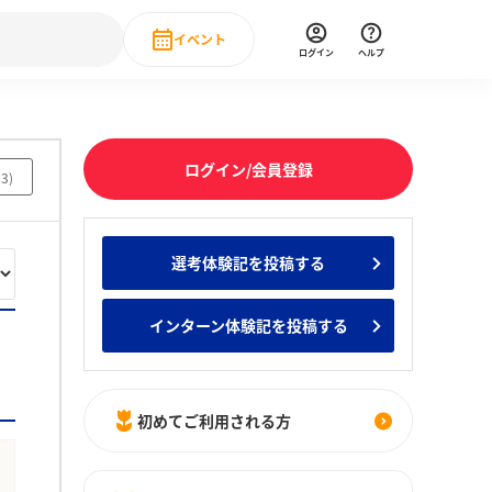
イベント
ログイン
ヘルプ
Event
の新卒就職人気企業ランキング
みんなのインターン人気企業ランキン
直近のイベント一覧
ログイン/会員登録
83
)
もっと見る
 IT・DX現場社員インタビュー
選考体験記を投稿する
の新卒就職人気企業ランキング
みんなのインターン人気企業ランキン
インターン体験記を投稿する
初めてご利用される方