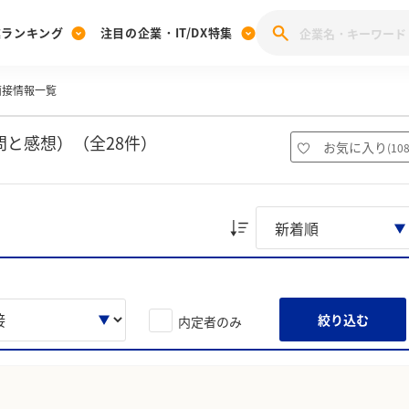
業ランキング
注目の企業・IT/DX特集
の面接情報一覧
注目の企業特集
みんなのIT業界新卒就職人気企業ランキング
みんな
[27卒] 本選考体験記投稿キャンペーン
28卒 注目企業特集
27卒 注目企業特集
みんなのDX企業就職ブランド調査
問と感想）（全28件）
お気に入り
(
10
注目のIT・DX企業特集
28卒 IT・DX企業特集
27卒 IT・DX企業特集
28卒
みんなのIT業界新卒就職人気企業ランキング
みんな
企業研究
絞り込む
内定者のみ