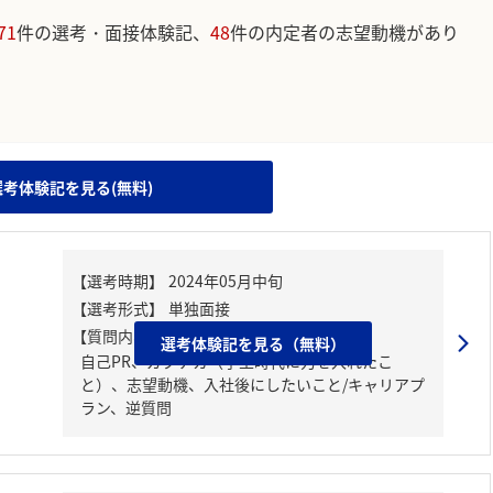
71
件の選考・面接体験記、
48
件の内定者の志望動機があり
。
選考体験記を見る(無料)
【質問内容・課題】
選考体験記を見る（無料）
自己PR、ガクチカ（学生時代に力を入れたこ
と）、志望動機、入社後にしたいこと/キャリアプ
ラン、逆質問