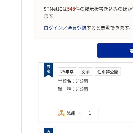
STNetには
548
件の掲示板書き込みのほか
ます。
ログイン／会員登録
すると閲覧できます
25年卒
文系
性別非公開
学校名
：
非公開
職種
：
非公開
感謝
1