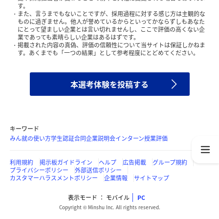
す。
また、言うまでもないことですが、採用過程に対する感じ方は主観的な
ものに過ぎません。他人が誉めているからといってかならずしもあなた
にとって望ましい企業とは言い切れませんし、ここで評価の高くない企
業であっても素晴らしい企業はあるはずです。
掲載された内容の真偽、評価の信頼性について当サイトは保証しかねま
す。あくまでも「一つの結果」として参考程度にとどめてください。
本選考体験を投稿する
キーワード
みん就の使い方
学生認証
合同企業説明会
インターン
授業評価
利用規約
掲示板ガイドライン
ヘルプ
広告掲載
グループ規約
プライバシーポリシー
外部送信ポリシー
カスタマーハラスメントポリシー
企業情報
サイトマップ
表示モード
モバイル
PC
Copyright © Minshu Inc. All rights reserved.