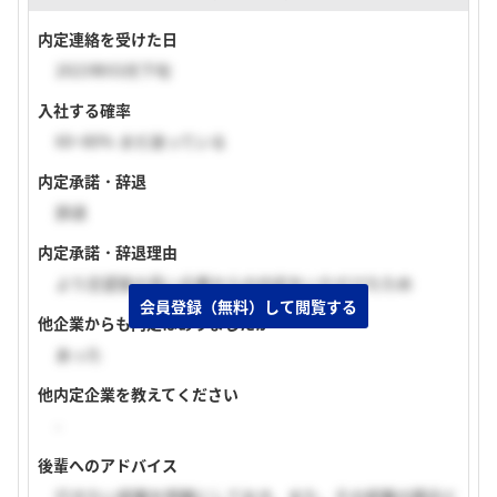
内定連絡を受けた日
2023年03月下旬
入社する確率
60~80% まだ迷っている
内定承諾・辞退
辞退
内定承諾・辞退理由
より志望度の高い企業からの内定をいただけたため
会員登録（無料）して閲覧する
他企業からも内定はありましたか
あった
他内定企業を教えてください
-
後輩へのアドバイス
行きたい部署を明確にしておき、また、その部署の競合と