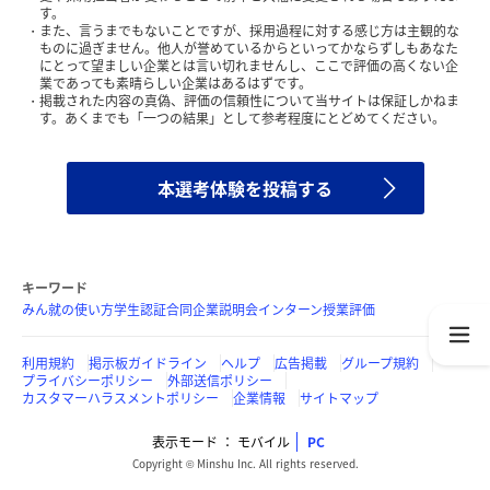
す。
また、言うまでもないことですが、採用過程に対する感じ方は主観的な
ものに過ぎません。他人が誉めているからといってかならずしもあなた
にとって望ましい企業とは言い切れませんし、ここで評価の高くない企
業であっても素晴らしい企業はあるはずです。
掲載された内容の真偽、評価の信頼性について当サイトは保証しかねま
す。あくまでも「一つの結果」として参考程度にとどめてください。
本選考体験を投稿する
キーワード
みん就の使い方
学生認証
合同企業説明会
インターン
授業評価
利用規約
掲示板ガイドライン
ヘルプ
広告掲載
グループ規約
プライバシーポリシー
外部送信ポリシー
カスタマーハラスメントポリシー
企業情報
サイトマップ
表示モード
モバイル
PC
Copyright © Minshu Inc. All rights reserved.