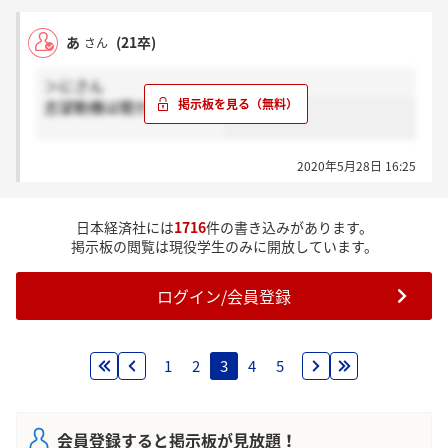
あ
(21卒)
さん
＞にさん
志望動機は聞かれました！
2020年5月28日 16:25
日本経済社には
1716
件の書き込みがあります。
掲示板の閲覧は現役学生のみに開放しています。
ログイン/会員登録
1
2
3
4
5
会員登録すると掲示板が見放題！