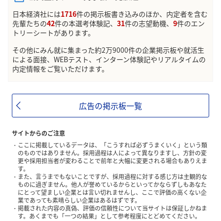
日本経済社には
1716
件の掲示板書き込みのほか、内定者を含む
先輩たちの
42
件の本選考体験記、
31
件の志望動機、
9
件のエン
トリーシートがあります。
その他にみん就に集まった約2万9000件の企業掲示板や就活生
による面接、WEBテスト、インターン体験記やリアルタイムの
内定情報をご覧いただけます。
広告の掲示板一覧
サイトからのご注意
ここに掲載しているデータは、「こうすれば必ずうまくいく」という類
のものではありません。採用過程は人によって異なりますし、方針の変
更や採用担当者が変わることで前年と大幅に変更される場合もありえま
す。
また、言うまでもないことですが、採用過程に対する感じ方は主観的な
ものに過ぎません。他人が誉めているからといってかならずしもあなた
にとって望ましい企業とは言い切れませんし、ここで評価の高くない企
業であっても素晴らしい企業はあるはずです。
掲載された内容の真偽、評価の信頼性について当サイトは保証しかねま
す。あくまでも「一つの結果」として参考程度にとどめてください。