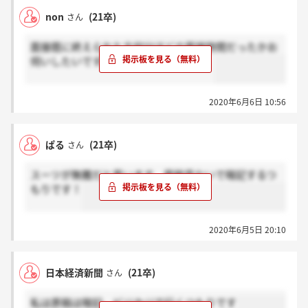
non
(21卒)
さん
面接既に終えられた方何分ほどの面接時間だったかお
伺いしたいです。宜しくお願いします。
2020年6月6日 10:56
ぱる
(21卒)
さん
スーツが無難だと思います。原稿見ないで暗記するつ
もりです！
2020年6月5日 20:10
日本経済新聞
(21卒)
さん
私は原稿は暗記、ビジカジで行くつもりです