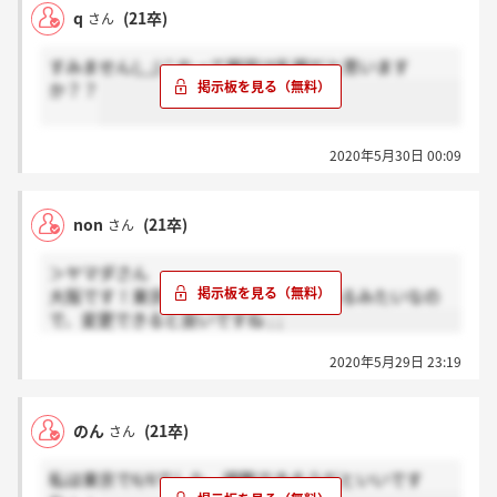
q
(21卒)
さん
すみません(;_;)これって服装は私服だと思います
か？？
2020年5月30日 00:09
non
(21卒)
さん
＞ヤマダさん
大阪です！東京の方でも2日候補日があるみたいなの
で、変更できると良いですね ; ;
2020年5月29日 23:19
のん
(21卒)
さん
私は東京で6/6でした、調整できそうだといいです