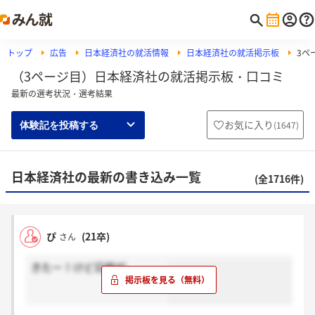
トップ
広告
日本経済社の就活情報
日本経済社の就活掲示板
3ペ
（3ページ目）日本経済社の就活掲示板・口コミ
最新の選考状況・選考結果
お気に入り
(
1647
)
体験記を投稿する
日本経済社の最新の書き込み一覧
(全1716件)
ぴ
(21卒)
さん
きたー！けど日程が、、、、