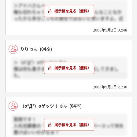
＞アドバさんへ
俺も切れちゃうんですよ(笑)。今までそんなことなか
ったから多分こっちの責任ではないと思いますよ。近
くに漫画喫茶あるのでそこでコピってきます。
2003年5月2日 02:48
りり
(04卒)
さん
＞（σ°Д°）σゲッツ！さん
僕は何も書きませんでしたよ。昨日郵送してきまし
た。
2003年5月1日 21:30
（σ°Д°）σゲッツ！
(04卒)
さん
質問です！
入社志願書の「自己PR」の右の空欄スペースって何を
書けばいいのかなぁ？