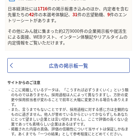
日本経済社には
1716
件の掲示板書き込みのほか、内定者を含む
先輩たちの
42
件の本選考体験記、
31
件の志望動機、
9
件のエン
トリーシートがあります。
その他にみん就に集まった約2万9000件の企業掲示板や就活生
による面接、WEBテスト、インターン体験記やリアルタイムの
内定情報をご覧いただけます。
広告の掲示板一覧
サイトからのご注意
ここに掲載しているデータは、「こうすれば必ずうまくいく」という類
のものではありません。採用過程は人によって異なりますし、方針の変
更や採用担当者が変わることで前年と大幅に変更される場合もありえま
す。
また、言うまでもないことですが、採用過程に対する感じ方は主観的な
ものに過ぎません。他人が誉めているからといってかならずしもあなた
にとって望ましい企業とは言い切れませんし、ここで評価の高くない企
業であっても素晴らしい企業はあるはずです。
掲載された内容の真偽、評価の信頼性について当サイトは保証しかねま
す。あくまでも「一つの結果」として参考程度にとどめてください。