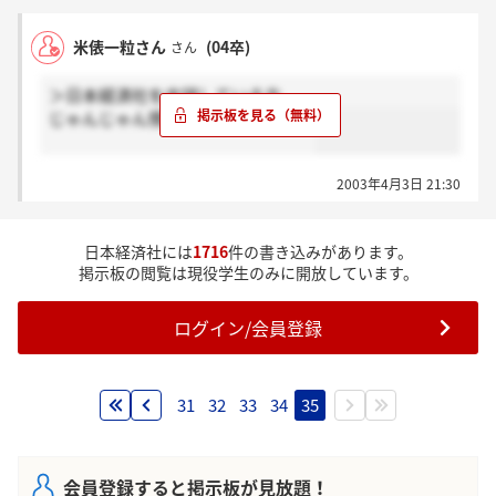
米俵一粒さん
(04卒)
さん
＞日本経済社を志望している方
じゃんじゃん情報交換しましょう！
2003年4月3日 21:30
日本経済社には
1716
件の書き込みがあります。
掲示板の閲覧は現役学生のみに開放しています。
ログイン/会員登録
31
32
33
34
35
会員登録すると掲示板が見放題！