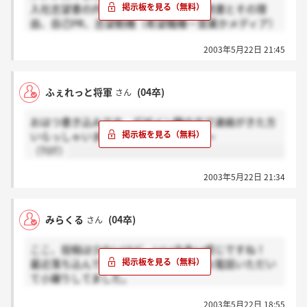
入社志望書の内容は、長所・短所、愛読書とその理
由、自己PR、志望動機（希望職種－営業かメディア）
と、バイトや趣味、得意科目など履歴書に書くような
2003年5月22日 21:45
ことです。ちなみに俺は1日に面接です。お互い頑張
りましょう！というか、通った方みんな頑張りましょ
う！！
ふぇれっと将軍
(04卒)
さん
おはつ書き込みです。デザイン職の方で連絡がきた方
いらっしゃいますか？落ちたのかなぁ～
（T0T）
2003年5月22日 21:34
みらくる
(04卒)
さん
ここ、投稿は少ないけど、いい方多い感じですね！
最近落ち込んでたところに、私も今日お電話いただい
て小躍りしてました。
実は愛読書、突っ込まれた時に自信を持って答えられ
2003年5月22日 18:55