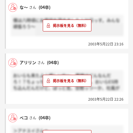
な～
(04卒)
さん
僕は八時頃にお電話を頂きました！31日っす。みんな
頑張ろう～
2003年5月22日 23:16
アリリン
(04卒)
さん
おいらも来たよ！嬉しいね～。面接はどんなんだ
ろ！？ちょっちOB訪問でもしようかな。おいらES持
ち込んだんだけど、ぱっと見、空間っつーか、社風が
シビアで暗い感じがしたけどおいらだけかな？？
2003年5月22日 22:26
ペコ
(04卒)
さん
＞アナスイさんへ