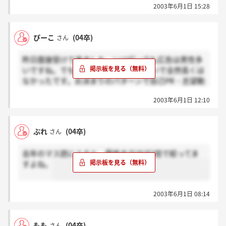
2003年6月1日 15:28
でした。懐の深さを感じた。
連絡っていつまででしたっけ？13日くらいですよね？
ぴーこ
(04卒)
さん
昨日面接受けて来ました。いつ行っても広告は男性多
いですね。でも私も前の人も10分くらいで全然長くは
なかったです。お決まりのパターンで自己PR・志望動
機・あとはESで気になったところを面接官一人づつ、
2003年6月1日 12:10
最後に最近気になったニュースを聞かれました。
ここでどのくらい絞るんでしょうね。筆記は二次の後
ぷれ
(04卒)
さん
っぽいし不安ですが、社員の方の雰囲気は良くて志望
度は上がりました。メールを待つのみです。
去年のマス読によると、最終までほぼ2倍で絞ってま
すよね。
2003年6月1日 08:14
もも
(04卒)
さん