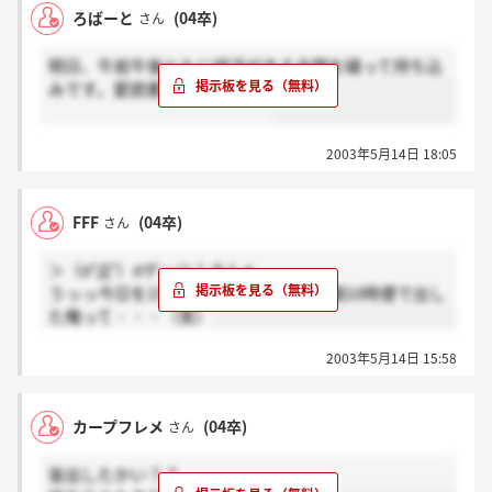
ろばーと
(04卒)
さん
明日、午前午後ともに就活がある合間を縫って持ち込
みです。愛読書・・・ない(涙)
2003年5月14日 18:05
FFF
(04卒)
さん
＞（σ°Д°）σゲッツ！さんへ
うっっ今日を15日と勘違いして昨日翌朝10時便で出し
た俺って・・・（笑）
2003年5月14日 15:58
カープフレメ
(04卒)
さん
皆出したかい？？