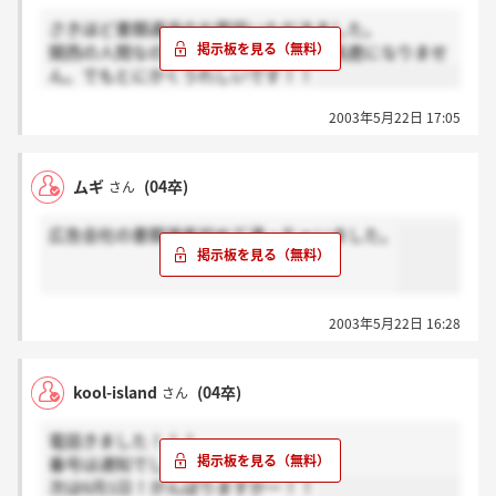
さきほど書類通過のお電話いただきました。
関西の人間なので東京までの交通費は馬鹿になりませ
ん。でもとにかくうれしいです！！
2003年5月22日 17:05
ムギ
(04卒)
さん
広告会社の書類選考初めて通っちゃいました。
2003年5月22日 16:28
kool-island
(04卒)
さん
電話きました！！！
番号は通知でしたよ。
次は6月1日！がんばりますかー！！