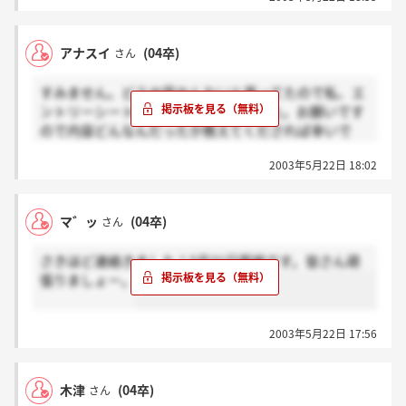
る物がないと思って、今思うとすごく無謀にも漫画を
にしました。。
後からすごく後悔してたのに、通ってよかったです～
アナスイ
(04卒)
さん
すみません。どうせ受かんないと思ってたので私、エ
ントリーシートコピーしてませんでした。お願いです
ので内容どんなんだったか教えてくだされば幸いで
す。
2003年5月22日 18:02
マ゛ッ
(04卒)
さん
さきほど連絡きました！5月31日面接です。皆さん頑
張りましょー。
2003年5月22日 17:56
木津
(04卒)
さん