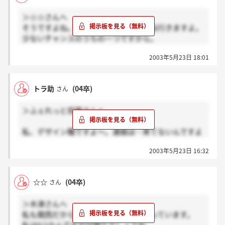
＞☆☆さんへ
そうですよね。迷いますよね。でも僕は行きますよ。
少ないチャンスのうちの一つですから。
日帰りというか、僕の場合は夜行バスで行くつもりで
2003年5月23日 18:01
す。
31日に面接なので、30日の夜のバスに乗ります。
片道8時間と過酷ですが、往復で9000円ですみます。
トラ助
(04卒)
さん
新幹線なら片道10000円以上かかります。
眠れないし辛いけど、僕は行きますよ。
＞ふぇれっと将軍さんへ
私、デザイン職ですよ～。連絡は…来てないんですよ
ぉ。ダメだったのかなぁ～。作品、かなり賭けに入っ
2003年5月23日 16:32
ていたので…(苦笑)。というか、特にデザインって賭
けですよね。お互い自分の作品を気に入ってくれるよ
うなフィーリングの合った会社へ行きたいですね。
☆☆
(04卒)
さん
でも連絡、来るといいですよね。
＞木津さんへ
私も関西だから嬉しいけどどこかで迷っています。