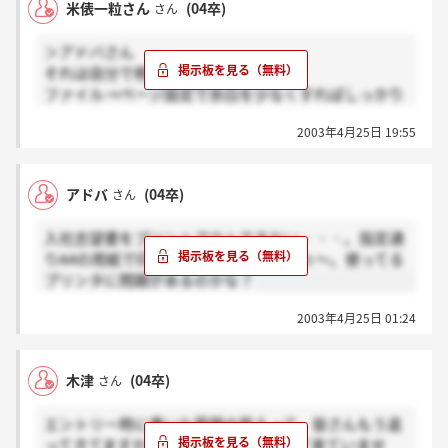
米俵一粒さん
(04卒)
さん
＞アドバさん
それは自分で修正するみたいですよ。
ファイル→ページ設定で余白を少なくすればしっかり
プリントアウトされますよ。
2003年4月25日 19:55
アドバ
(04卒)
さん
入社志望書をプリントアウトできない・・・。指定通
りA4の用紙で印刷しても右端が切れるぅ～。使ってる
プリンタに問題があるのかな？
2003年4月25日 01:24
木津
(04卒)
さん
エントリー時に書いた質問の答えって、皆さんもう返
ってきてますか？私はまだ一度も返って来ていませ