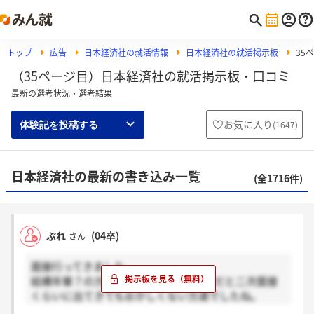
トップ
広告
日本経済社の就活情報
日本経済社の就活掲示板
35
（35ページ目）日本経済社の就活掲示板・口コミ
最新の選考状況・選考結果
お気に入り
(
1647
)
体験記を投稿する
日本経済社の最新の書き込み一覧
(全1716件)
ぷれ
(04卒)
さん
面接行ってきました。
結構年輩？の方4人の面接で、他の会社だと二次面接
くらいに出てきてもおかしくない方達でしたね。
その割には圧迫したところもなくフレンドリーな感じ