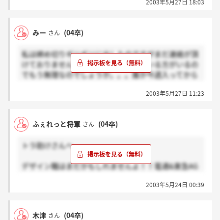
2003年5月27日 18:03
＞みーさんへ
みー
(04卒)
さん
ですので、まだ諦めることはないと思いますよ！
私は締め切りギリギリに出したのですがまだ連絡が頂
けておりません。さすがにもう頂いている方がいるの
でもう無理なのでしょうか。。。誰か今週入ってから
連絡頂いた方いらっしゃったら教えてください。
2003年5月27日 11:23
ふぇれっと将軍
(04卒)
さん
トラ助けさんへ
デザイン職はまだかもしれませんよ！！電通&東急AG
最終までいってる友達がまだ連絡きてないっていって
2003年5月24日 00:39
ました。とりあえず待ちましょう！！
木津
(04卒)
さん