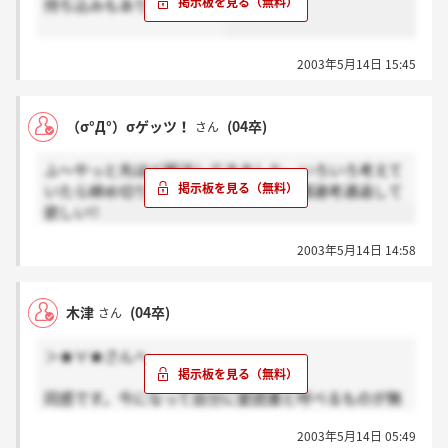
持ち込みもありらしいが。
2003年5月14日 15:45
（σ°Д°）σゲッツ！
(04卒)
さん
ふ～やっと先ほど郵送してきました。いろいろ考えて
いたら締め切り直前になっていた…書類選考通過して
欲しい!!
2003年5月14日 14:58
木津
(04卒)
さん
＞★∀★さんへ
同感です。今になって自分に愛読書と呼べるものが無
いことに気付きました。誰か助けて。
2003年5月14日 05:49