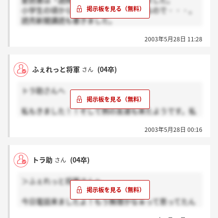
愛読書は「週間少年ジャンプ」で出しました。
小学生の頃から毎週欠かさず買っているので・・・。
読売新聞講読も書きました。
でも、通りました。6/1面接です。
2003年5月28日 11:28
交通費は往復で2万かかりますけど、
面接の連絡の電話で「交通費は出ません」って伝えて
くれたことが親切でいいなぁ、と思いました。交通費
ふぇれっと将軍
(04卒)
さん
に全く触れてくれない会社もありますしね。
トラ助さんへ
私もきました！！そして例の友達も来たようです。私
も4日に面接ですよ～！！お互いがんばりましょうね
2003年5月28日 00:16
★
トラ助
(04卒)
さん
＞ふぇれっと将軍さんへ
今日電話来ましたよ！もう無理かなぁって思ってたん
でビックリしました。来月の4日に面接です。