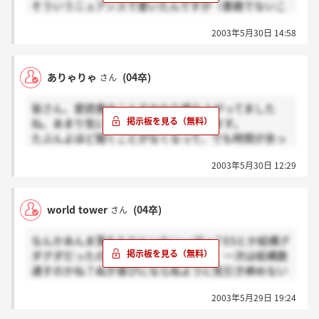
そういうニュアンスで書いたんですが（書籍でないこ
との理由を書いた…）、それがわかってもらえるよう
2003年5月30日 14:58
な会社だったのがうれしいですね。
ありゃりゃ
(04卒)
さん
皆さん、愛読書のことでかなり盛り上がってました
ね。あまり気にすることはないと思います。
たぶんよほど聞くことがなくなって、でも時間が余っ
てるときに聞かれる程度だと思います。
2003年5月30日 12:29
なんせ、私は本を年間一冊も読まないで某大手出版社
の編集職で最終面接まで進んでますから。
しかも本の事はいままで一切聞かれたことないです。
world tower
(04卒)
さん
みなさん気楽に頑張っていきましょう！！
なんかあんま落ちたひといないっぽい？ESとか結構グ
ダグダだったのになー、何故か通った。一次は結構数
通すのかね？ぬか喜びにならぬように気引き締めない
とねー→自分 ちなみに31日面接です。
2003年5月29日 19:24