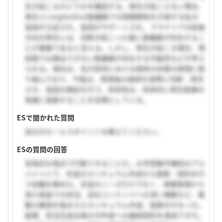
生が起こるかどうかを確認する。再生が起こらない場合、
再生とLongitudinal筋繊維での相関関係を示唆する私の
仮説が立証され、仮説がサポートされ、プラナリアの前後
方向の再生には、切断が起こった面に筋繊維が存在するこ
とが重要であると言える。しかし、再生が起こる場合、現
段階では検出できない筋繊維が存在する可能性などが考え
られる。現在は、先行研究における個体の状態の再現に取
り組んでおり、今後は、再現後の個体を実際に切断・再生
させ、仮説の検証を行う。本研究は、将来的に再生医療の
発展に貢献することを目標としている。
ESで聞かれた質問
自分のセールスポイントを教えてください。
ESの質問の回答
多角的な視点で行動できることだ。大学受験予備校のアル
バイトにて、生徒のカリキュラム作成から提案・契約を行
う役職を務めた。生徒のニーズだけでなく、保護者様から
見た家庭での状況、自社コンテンツへの深い理解など、複
数の要因を踏まえたカリキュラム作成、提案を行なった。
結果、担当生徒全員の次年度への継続契約を達成できた。