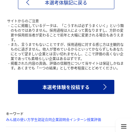
本選考体験記に戻る
サイトからのご注意
ここに掲載しているデータは、「こうすれば必ずうまくいく」という類
のものではありません。採用過程は人によって異なりますし、方針の変
更や採用担当者が変わることで前年と大幅に変更される場合もありえま
す。
また、言うまでもないことですが、採用過程に対する感じ方は主観的な
ものに過ぎません。他人が誉めているからといってかならずしもあなた
にとって望ましい企業とは言い切れませんし、ここで評価の高くない企
業であっても素晴らしい企業はあるはずです。
掲載された内容の真偽、評価の信頼性について当サイトは保証しかねま
す。あくまでも「一つの結果」として参考程度にとどめてください。
本選考体験を投稿する
キーワード
みん就の使い方
学生認証
合同企業説明会
インターン
授業評価