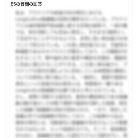
ESの質問の回答
私は、プラナリアの前後方向の再生における、
Longitudinal筋繊維の役割の解析を行っている。プラナリ
アとは扁形動物門渦虫綱に属する生物の総称で、一部の種
では、体を切断しても完全に再生し、そのまま2個体とし
て生存することができるような、非常に高い再生能力を持
つことで知られている。この高い再生能力には、万能性の
幹細胞であるネオブラストが関与しており、この細胞が分
化することで、眼や脳を含む器官や構造を形態的・機能的
に完全に復元することができる。この高い再生能力と、プ
ラナリアの体内を囲むように存在している体壁筋の関係に
ついての研究に取り組んでいる。一般的に、頭部や尾部の
再生といった前後方向の再生には、体壁筋の一種である
Longitudinal筋繊維が必要であると考えられている。し
かし、実際に切断する部位の、筋肉の構成単位である筋繊
維の数が減少した状態で頭部や尾部を切断した結果、再生
した組織で筋繊維の消失が認められた、一方で、再生した
組織以外では筋繊維が存在しており、この結果から私は、
個体の再生には、切断部位に筋繊維が存在することが重要
なのではないか、という仮説を立てた。そこで、仮説検証
のために、筋繊維が消失した部位でさらに切断を行い、再