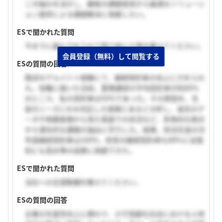
この強みを活かし、顧客の課題発見から最適なソリューシ
ョン提供による課題解決に貢献したい。
ESで聞かれた質問
今までに最も力を入れて取り組んだ事を教えてください。
会員登録（無料）して閲覧する
ESの質問の回答
既述のアルバイト経験にて、継続契約率の向上に力を入れ
た。役職に就いた当初、夏期講習の平均契約率が約80%
のところ、私の契約率は50%であった。その原因を、生
徒のニーズにのみ対応した提案にあると分析し、過去のデ
ータや保護者様から見た家庭での状況など、多角的な視点
から潜在的な課題の抽出に尽力した。結果、担当生徒の次
年度継続契約率は100%、校舎の継続契約率も88%と全国
的にも高水準の成果に貢献できた。
ESで聞かれた質問
当社への志望動機を教えてください。
ESの質問の回答
企業の生産性向上に携わり、少子高齢化社会における人材