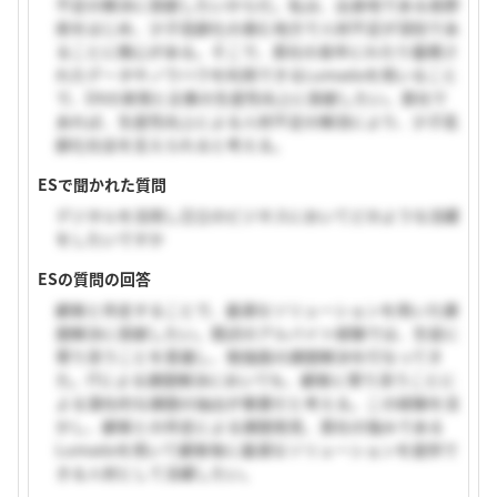
不足の解決に貢献したいからだ。私は、出身地である長野
県をはじめ、少子高齢化の進む地方で人材不足が深刻であ
ることに関心がある。そこで、貴社の長年にわたり蓄積さ
れたデータやノウハウを利用できるLumadaを用いること
で、DXの実現と企業の生産性向上に貢献したい。貴社で
あれば、生産性向上による人材不足の解消により、少子高
齢化社会を支えられると考える。
ESで聞かれた質問
デジタルを活用し日立のビジネスにおいてどのような活躍
をしたいですか
ESの質問の回答
顧客と伴走することで、最適なソリューションを用いた課
題解決に貢献したい。既述のアルバイト経験では、生徒に
寄り添うことを意識し、勉強面の課題解決を行なってき
た。ITによる課題解決においても、顧客に寄り添うことに
よる潜在的な課題の抽出が重要だと考える。この経験を活
かし、顧客との伴走による課題発見、貴社の強みである
Lumadaを用いて顧客毎に最適なソリューションを提供で
きる人材として活躍したい。