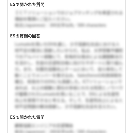
ESで聞かれた質問
ＩＣＴソリューションでのジョブマッチングを希望される
理由を簡潔にご記入ください。
和文(Japanese)：300文字以内／300 characters
ESの質問の回答
Lumadaを用いたDXを通じ、少子高齢化社会における人
材不足の解決に貢献したいからだ。私は、大学受験予備校
でのアルバイト経験にて、多角的な視点による課題解決力
を活かし、生徒の志望校合格に向けたサポートに取り組ん
だ。また、在籍生徒数向上チームにおいて、自ら率先して
動くことでメンバーを巻き込み、Salesforceの利用体制を
確立、校舎内でのDXにも貢献した。ICTソリューションで
あれば、以上の経験と貴社の多岐にわたる知見とノウハウ
が蓄積されたLumadaを用いることで、DXによる生産性
向上を実現できると考える。そして、生産性向上による人
材不足問題の解決貢献し、少子高齢化社会を支えたい。
ESで聞かれた質問
顧客協創エンジニアの志望理由
和文(Japanese)：200文字以内／200 characters