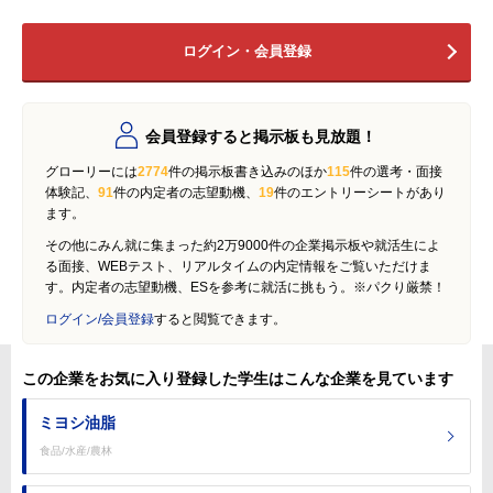
ログイン・会員登録
会員登録すると掲示板も見放題！
グローリーには
2774
件の掲示板書き込みのほか
115
件の選考・面接
体験記、
91
件の内定者の志望動機、
19
件のエントリーシートがあり
ます。
その他にみん就に集まった約2万9000件の企業掲示板や就活生によ
る面接、WEBテスト、リアルタイムの内定情報をご覧いただけま
す。内定者の志望動機、ESを参考に就活に挑もう。※パクり厳禁！
ログイン/会員登録
すると閲覧できます。
この企業をお気に入り登録した学生はこんな企業を見ています
ミヨシ油脂
食品/水産/農林