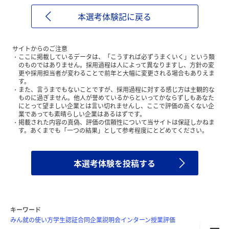
本選考体験記に戻る
サイトからのご注意
ここに掲載しているデータは、「こうすれば必ずうまくいく」という類
のものではありません。採用過程は人によって異なりますし、方針の変
更や採用担当者が変わることで前年と大幅に変更される場合もありえま
す。
また、言うまでもないことですが、採用過程に対する感じ方は主観的な
ものに過ぎません。他人が誉めているからといってかならずしもあなた
にとって望ましい企業とは言い切れませんし、ここで評価の高くない企
業であっても素晴らしい企業はあるはずです。
掲載された内容の真偽、評価の信頼性について当サイトは保証しかねま
す。あくまでも「一つの結果」として参考程度にとどめてください。
本選考体験を投稿する
キーワード
みん就の使い方
学生認証
合同企業説明会
インターン
授業評価