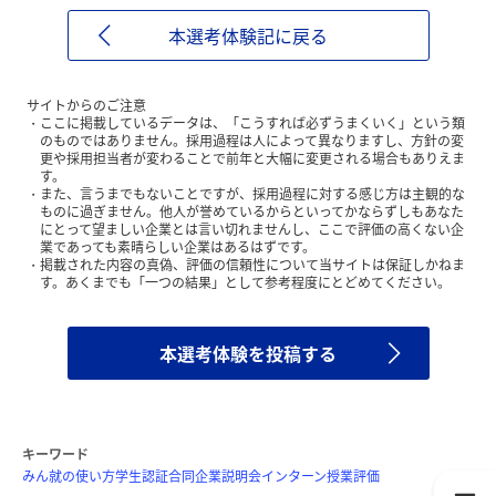
本選考体験記に戻る
サイトからのご注意
ここに掲載しているデータは、「こうすれば必ずうまくいく」という類
のものではありません。採用過程は人によって異なりますし、方針の変
更や採用担当者が変わることで前年と大幅に変更される場合もありえま
す。
また、言うまでもないことですが、採用過程に対する感じ方は主観的な
ものに過ぎません。他人が誉めているからといってかならずしもあなた
にとって望ましい企業とは言い切れませんし、ここで評価の高くない企
業であっても素晴らしい企業はあるはずです。
掲載された内容の真偽、評価の信頼性について当サイトは保証しかねま
す。あくまでも「一つの結果」として参考程度にとどめてください。
本選考体験を投稿する
キーワード
みん就の使い方
学生認証
合同企業説明会
インターン
授業評価